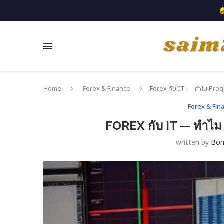

Home
Forex & Finance
Forex กับ IT — ทำไม Prog
Forex & Fin
FOREX กับ IT — ทำไ
written by
Bo