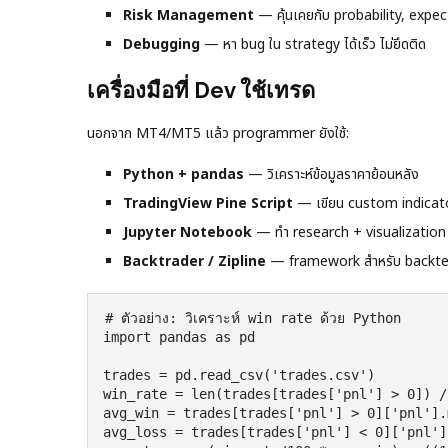
Risk Management
— คุ้นเคยกับ probability, expe
Debugging
— หา bug ใน strategy ได้เร็ว ไม่ยึดติด
เครื่องมือที่ Dev ใช้เทรด
นอกจาก MT4/MT5 แล้ว programmer ยังใช้:
Python + pandas
— วิเคราะห์ข้อมูลราคาย้อนหลัง
TradingView Pine Script
— เขียน custom indicat
Jupyter Notebook
— ทำ research + visualization
Backtrader / Zipline
— framework สำหรับ backte
# ตัวอย่าง: วิเคราะห์ win rate ด้วย Python

import pandas as pd

trades = pd.read_csv('trades.csv')

win_rate = len(trades[trades['pnl'] > 0]) /
avg_win = trades[trades['pnl'] > 0]['pnl'].m
avg_loss = trades[trades['pnl'] < 0]['pnl']