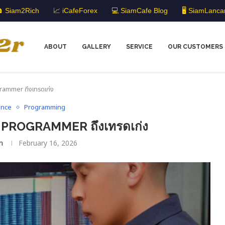
 Siam2Rich
📈 iCafeForex
💻 SiamCafe Blog
🖥️ SiamLanca
ABOUT
GALLERY
SERVICE
OUR CUSTOMERS
rammer ถึงเทรดเก่ง
ance
Programming
ม PROGRAMMER ถึงเทรดเก่ง
m
February 16, 2026