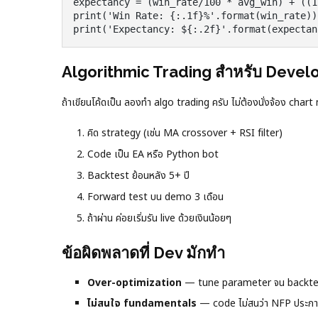
expectancy = (win_rate/100 * avg_win) + ((1
print('Win Rate: {:.1f}%'.format(win_rate))

Algorithmic Trading สำหรับ Devel
ถ้าเขียนโค้ดเป็น ลองทำ algo trading ครับ ไม่ต้องนั่งจ้อง chart ทั
คิด strategy (เช่น MA crossover + RSI filter)
Code เป็น EA หรือ Python bot
Backtest ย้อนหลัง 5+ ปี
Forward test บน demo 3 เดือน
ถ้าผ่าน ค่อยเริ่มรัน live ด้วยเงินน้อยๆ
ข้อผิดพลาดที่ Dev มักทำ
Over-optimization
— tune parameter จน backtest 
ไม่สนใจ fundamentals
— code ไม่สนว่า NFP ประกาศ 