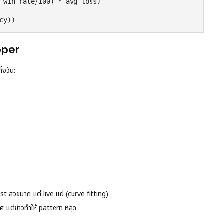
-win_rate/100) * avg_loss)

oper
้งวัน:
สวยมาก แต่ live แย่ (curve fitting)
แต่ข่าวทำให้ pattern หลุด