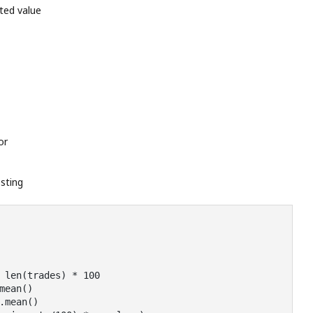
cted value
or
sting
 len(trades) * 100

ean()

.mean()
