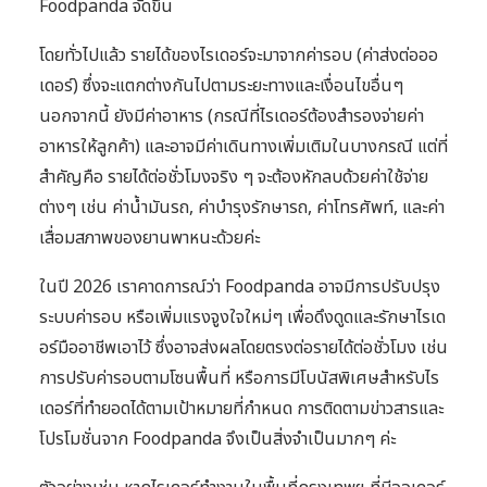
Foodpanda จัดขึ้น
โดยทั่วไปแล้ว รายได้ของไรเดอร์จะมาจากค่ารอบ (ค่าส่งต่อออ
เดอร์) ซึ่งจะแตกต่างกันไปตามระยะทางและเงื่อนไขอื่นๆ
นอกจากนี้ ยังมีค่าอาหาร (กรณีที่ไรเดอร์ต้องสำรองจ่ายค่า
อาหารให้ลูกค้า) และอาจมีค่าเดินทางเพิ่มเติมในบางกรณี แต่ที่
สำคัญคือ รายได้ต่อชั่วโมงจริง ๆ จะต้องหักลบด้วยค่าใช้จ่าย
ต่างๆ เช่น ค่าน้ำมันรถ, ค่าบำรุงรักษารถ, ค่าโทรศัพท์, และค่า
เสื่อมสภาพของยานพาหนะด้วยค่ะ
ในปี 2026 เราคาดการณ์ว่า Foodpanda อาจมีการปรับปรุง
ระบบค่ารอบ หรือเพิ่มแรงจูงใจใหม่ๆ เพื่อดึงดูดและรักษาไรเด
อร์มืออาชีพเอาไว้ ซึ่งอาจส่งผลโดยตรงต่อรายได้ต่อชั่วโมง เช่น
การปรับค่ารอบตามโซนพื้นที่ หรือการมีโบนัสพิเศษสำหรับไร
เดอร์ที่ทำยอดได้ตามเป้าหมายที่กำหนด การติดตามข่าวสารและ
โปรโมชั่นจาก Foodpanda จึงเป็นสิ่งจำเป็นมากๆ ค่ะ