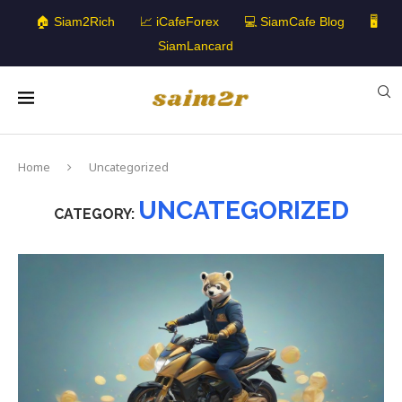
🏠 Siam2Rich
📈 iCafeForex
💻 SiamCafe Blog
🖥️
SiamLancard
Home
Uncategorized
UNCATEGORIZED
CATEGORY: