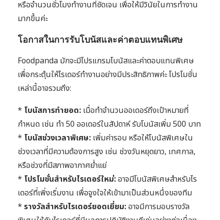
หรือจำนวนชั่วโมงทำงานที่ชัดเจน เพื่อให้มีวินัยในการทำงาน
มากขึ้นค่ะ
โอกาสในการรับโบนัสและค่าตอบแทนพิเศษ
Foodpanda มักจะมีโปรแกรมโบนัสและค่าตอบแทนพิเศษ
เพื่อกระตุ้นให้ไรเดอร์ทำงานอย่างมีประสิทธิภาพค่ะ โปรโมชั่น
เหล่านี้อาจรวมถึง:
*
โบนัสการทำยอด:
เมื่อทำจำนวนออเดอร์ถึงเป้าหมายที่
กำหนด เช่น ทำ 50 ออเดอร์ในสัปดาห์ รับโบนัสเพิ่ม 500 บาท
*
โบนัสช่วงเวลาพิเศษ:
เพิ่มค่ารอบ หรือให้โบนัสพิเศษใน
ช่วงเวลาที่มีความต้องการสูง เช่น ช่วงวันหยุดยาว, เทศกาล,
หรือช่วงที่มีสภาพอากาศย่ำแย่
*
โปรโมชั่นสำหรับไรเดอร์ใหม่:
อาจมีโบนัสพิเศษสำหรับไร
เดอร์ที่เพิ่งเริ่มงาน เพื่อจูงใจให้เข้ามาเป็นส่วนหนึ่งของทีม
*
รางวัลสำหรับไรเดอร์ยอดเยี่ยม:
อาจมีการมอบรางวัล