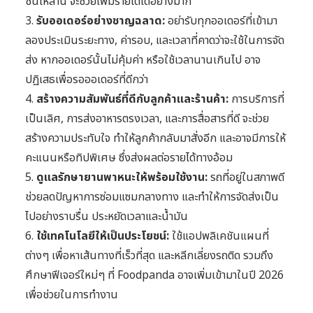
ชั่นเหล่านี้ จะช่วยเพิ่มรายได้ได้อย่างมาก
3.
รับออเดอร์อย่างชาญฉลาด:
อย่ารับทุกออเดอร์ที่เข้ามา
ลองประเมินระยะทาง, ค่ารอบ, และเวลาที่คาดว่าจะใช้ในการจัด
ส่ง หากออเดอร์นั้นไม่คุ้มค่า หรือใช้เวลานานเกินไป อาจ
ปฏิเสธเพื่อรอออเดอร์ที่ดีกว่า
4.
สร้างความสัมพันธ์ที่ดีกับลูกค้าและร้านค้า:
การบริการที่
เป็นเลิศ, การส่งอาหารตรงเวลา, และการสื่อสารที่ดี จะช่วย
สร้างความประทับใจ ทำให้ลูกค้ากลับมาสั่งอีก และอาจมีการให้
คะแนนหรือทิปพิเศษ ซึ่งส่งผลต่อรายได้ทางอ้อม
5.
ดูแลรักษายานพาหนะให้พร้อมใช้งาน:
รถที่อยู่ในสภาพดี
ช่วยลดปัญหาการซ่อมแซมกลางทาง และทำให้การจัดส่งเป็น
ไปอย่างราบรื่น ประหยัดเวลาและน้ำมัน
6.
ใช้เทคโนโลยีให้เป็นประโยชน์:
ใช้แอปพลิเคชันแผนที่
ต่างๆ เพื่อหาเส้นทางที่เร็วที่สุด และหลีกเลี่ยงรถติด รวมถึง
ศึกษาฟีเจอร์ใหม่ๆ ที่ Foodpanda อาจเพิ่มเข้ามาในปี 2026
เพื่อช่วยในการทำงาน