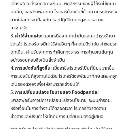
เสี่ยงเสมอ ทั้งจากสภาพถนน, พฤติกรรมของผู้ใช้รถใช้ถนน
คนอื่น, และสภาพอากาศ ไรเดอร์ต้องขับขี่ด้วยความระมัดระวัง
สวมใส่อุปกรณ์ป้องกัน และปฏิบัติตามกฎจราจรอย่าง
เคร่งครัด
3.
ค่าใช้จ่ายแฝง:
นอกเหนือจากค่าน้ำมันและค่าบำรุงรักษา
รถแล้ว ไรเดอร์อาจมีค่าใช้จ่ายอื่นๆ ที่คาดไม่ถึง เช่น ค่าซ่อมรถ
ฉุกเฉิน, ค่าปรับจากการทำผิดกฎจราจร การคำนวณต้นทุน
อย่างรอบคอบจึงเป็นสิ่งจำเป็น
4.
การแข่งขันที่สูงขึ้น:
เมื่ออาชีพไรเดอร์เป็นที่นิยมมากขึ้น
การแข่งขันก็สูงตามไปด้วย ไรเดอร์ต้องพัฒนาทักษะและหาจุด
เด่นของตัวเองเพื่อให้สามารถแข่งขันได้
5.
การเปลี่ยนแปลงนโยบายของ Foodpanda:
แพลตฟอร์มอาจมีการเปลี่ยนแปลงนโยบาย, ระบบค่ารอบ,
หรือเงื่อนไขการทำงานได้ตลอดเวลา ไรเดอร์ควรติดตาม
ข่าวสารและปรับตัวให้เข้ากับการเปลี่ยนแปลงอยู่เสมอ