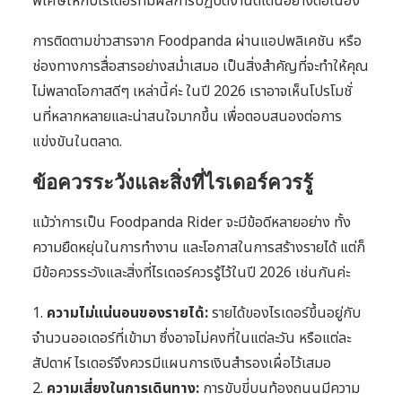
พิเศษให้กับไรเดอร์ที่มีผลการปฏิบัติงานดีเด่นอย่างต่อเนื่อง
การติดตามข่าวสารจาก Foodpanda ผ่านแอปพลิเคชัน หรือ
ช่องทางการสื่อสารอย่างสม่ำเสมอ เป็นสิ่งสำคัญที่จะทำให้คุณ
ไม่พลาดโอกาสดีๆ เหล่านี้ค่ะ ในปี 2026 เราอาจเห็นโปรโมชั่
นที่หลากหลายและน่าสนใจมากขึ้น เพื่อตอบสนองต่อการ
แข่งขันในตลาด.
ข้อควรระวังและสิ่งที่ไรเดอร์ควรรู้
แม้ว่าการเป็น Foodpanda Rider จะมีข้อดีหลายอย่าง ทั้ง
ความยืดหยุ่นในการทำงาน และโอกาสในการสร้างรายได้ แต่ก็
มีข้อควรระวังและสิ่งที่ไรเดอร์ควรรู้ไว้ในปี 2026 เช่นกันค่ะ
1.
ความไม่แน่นอนของรายได้:
รายได้ของไรเดอร์ขึ้นอยู่กับ
จำนวนออเดอร์ที่เข้ามา ซึ่งอาจไม่คงที่ในแต่ละวัน หรือแต่ละ
สัปดาห์ ไรเดอร์จึงควรมีแผนการเงินสำรองเผื่อไว้เสมอ
2.
ความเสี่ยงในการเดินทาง:
การขับขี่บนท้องถนนมีความ