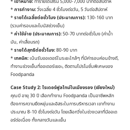
*
เป้าหมาย:
ทำรายได้เสริม 5,000-7,000 บาทต่อสัปดาห์
*
การทำงาน:
วิ่งเฉลี่ย 4 ชั่วโมงต่อวัน, 5 วันต่อสัปดาห์
*
รายได้เฉลี่ยต่อชั่วโมง (ประมาณการ):
130-160 บาท
(รวมค่ารอบและโบนัสช่วงเย็น)
*
ค่าใช้จ่าย (ประมาณการ):
50-70 บาทต่อชั่วโมง (ค่าน้ำ
มัน, ค่าเสื่อมรถ)
*
รายได้สุทธิต่อชั่วโมง:
80-90 บาท
*
เทคนิค:
เน้นรับออเดอร์ในระยะใกล้ๆ ที่มีค่ารอบค่อนข้างดี,
ทำงานช่วงเย็นที่ออเดอร์เยอะ, ติดตามโปรโมชั่นพิเศษของ
Foodpanda
Case Study 2: ไรเดอร์ฟูลไทม์ในเมืองรอง (เชียงใหม่)
คุณบี อายุ 30 ปี เลือกทำงาน Foodpanda เป็นอาชีพหลัก
ต้องการความยืดหยุ่นและอิสระในการบริหารเวลา เขาทำงาน
ประมาณ 8-10 ชั่วโมงต่อวัน โดยเลือกวิ่งในช่วงเวลาที่มีออเด
อร์ต่อเนื่อง ทั้งกลางวันและเย็น