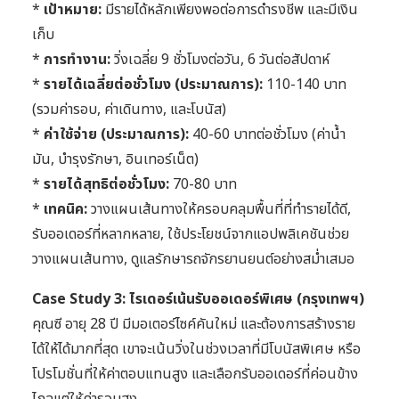
*
เป้าหมาย:
มีรายได้หลักเพียงพอต่อการดำรงชีพ และมีเงิน
เก็บ
*
การทำงาน:
วิ่งเฉลี่ย 9 ชั่วโมงต่อวัน, 6 วันต่อสัปดาห์
*
รายได้เฉลี่ยต่อชั่วโมง (ประมาณการ):
110-140 บาท
(รวมค่ารอบ, ค่าเดินทาง, และโบนัส)
*
ค่าใช้จ่าย (ประมาณการ):
40-60 บาทต่อชั่วโมง (ค่าน้ำ
มัน, บำรุงรักษา, อินเทอร์เน็ต)
*
รายได้สุทธิต่อชั่วโมง:
70-80 บาท
*
เทคนิค:
วางแผนเส้นทางให้ครอบคลุมพื้นที่ที่ทำรายได้ดี,
รับออเดอร์ที่หลากหลาย, ใช้ประโยชน์จากแอปพลิเคชันช่วย
วางแผนเส้นทาง, ดูแลรักษารถจักรยานยนต์อย่างสม่ำเสมอ
Case Study 3: ไรเดอร์เน้นรับออเดอร์พิเศษ (กรุงเทพฯ)
คุณซี อายุ 28 ปี มีมอเตอร์ไซค์คันใหม่ และต้องการสร้างราย
ได้ให้ได้มากที่สุด เขาจะเน้นวิ่งในช่วงเวลาที่มีโบนัสพิเศษ หรือ
โปรโมชั่นที่ให้ค่าตอบแทนสูง และเลือกรับออเดอร์ที่ค่อนข้าง