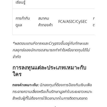
เรียนรู้
การกำกับ
สมาคม
กลต./
FCA/ASIC/CySEC
ดูแล
ค้าทองคำ
ตลท.
*ผลตอบแทนForexและCryptoขึ้นอยู่กับทักษะและ
กลยุทธ์ของนักเทรดสามารถทำกำไรหรือขาดทุนได้ไม่
จำกัด
การลงทุนแต่ละประเภทเหมาะกับ
ใคร
ทองคำเหมาะกับ:
นักลงทุนที่ต้องการป้องกันเงินเฟ้อ
กระจายความเสี่ยงหรือเก็บรักษามูลค่าในระยะยาวเหมาะ
สำหรับผู้ที่ไม่ต้องการใช้เวลามากในการติดตามตลาด