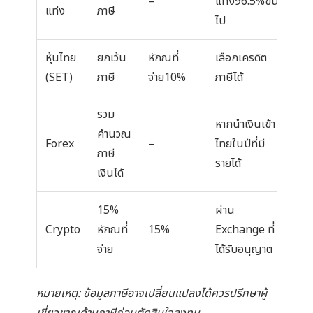
–
แท่ง96.5%ขึ้น
แท่ง
ภาษี
ไป
หุ้นไทย
ยกเว้น
หักณที่
เลือกเครดิต
(SET)
ภาษี
จ่าย10%
ภาษีได้
รวม
หากนำเงินเข้า
คำนวณ
Forex
–
ไทยในปีที่มี
ภาษี
รายได้
เงินได้
15%
ผ่าน
Crypto
หักณที่
15%
Exchange ที่
จ่าย
ได้รับอนุญาต
หมายเหตุ: ข้อมูลภาษีอาจเปลี่ยนแปลงได้ควรปรึกษาผู้
เชี่ยวชาญด้านภาษีก่อนตัดสินใจลงทุน