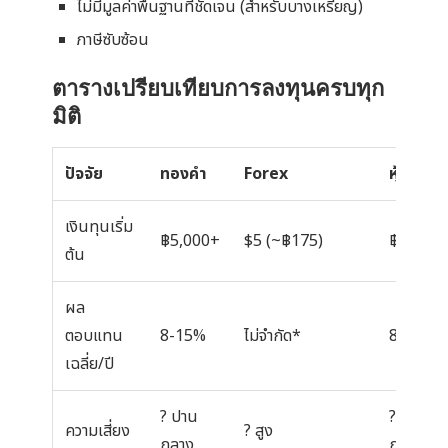
ไม่มีมูลค่าพื้นฐานที่ชัดเจน (สำหรับบางเหรียญ)
ภาษีซับซ้อน
ตารางเปรียบเทียบการลงทุนครบทุก
มิติ
ปัจจัย
ทองคำ
Forex
หุ้นไทย
เงินทุนเริ่ม
฿5,000+
$5 (~฿175)
฿5,000
ต้น
ผล
ตอบแทน
8-15%
ไม่จำกัด*
8-12%
เฉลี่ย/ปี
? ปาน
? ปาน
ความเสี่ยง
? สูง
กลาง
กลาง