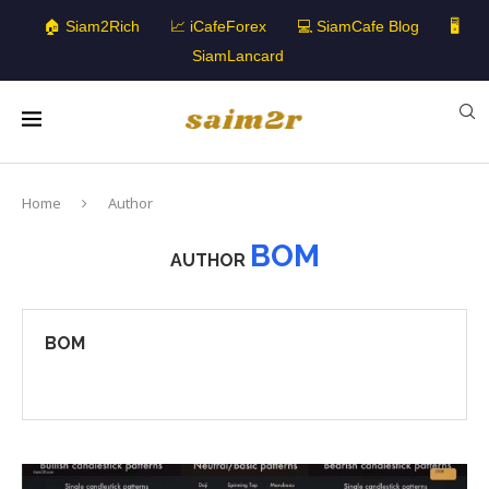
🏠 Siam2Rich
📈 iCafeForex
💻 SiamCafe Blog
🖥️
SiamLancard
Home
Author
BOM
AUTHOR
BOM