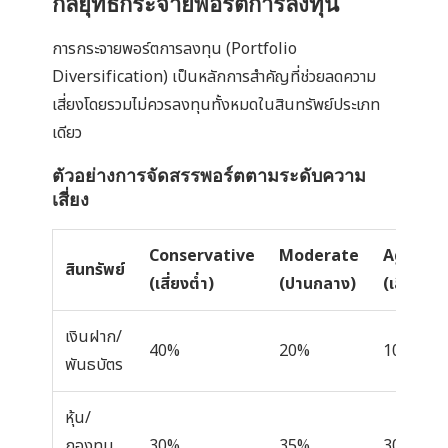
กลยุทธ์กระจายพอร์ตการลงทุน
การกระจายพอร์ตการลงทุน (Portfolio
Diversification) เป็นหลักการสำคัญที่ช่วยลดความ
เสี่ยงโดยรวมไม่ควรลงทุนทั้งหมดในสินทรัพย์ประเภท
เดียว
ตัวอย่างการจัดสรรพอร์ตตามระดับความ
เสี่ยง
Conservative
Moderate
Aggress
สินทรัพย์
(เสี่ยงต่ำ)
(ปานกลาง)
(เสี่ยงสูง)
เงินฝาก/
40%
20%
10%
พันธบัตร
หุ้น/
กองทุน
30%
35%
30%