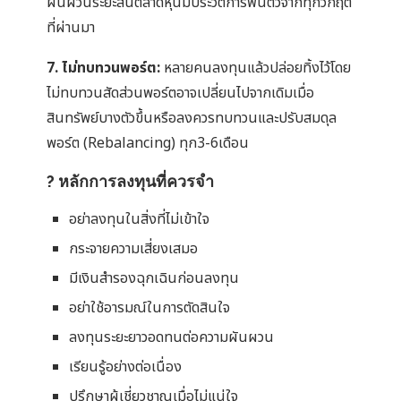
ผันผวนระยะสั้นตลาดหุ้นมีประวัติการฟื้นตัวจากทุกวิกฤต
ที่ผ่านมา
7. ไม่ทบทวนพอร์ต:
หลายคนลงทุนแล้วปล่อยทิ้งไว้โดย
ไม่ทบทวนสัดส่วนพอร์ตอาจเปลี่ยนไปจากเดิมเมื่อ
สินทรัพย์บางตัวขึ้นหรือลงควรทบทวนและปรับสมดุล
พอร์ต (Rebalancing) ทุก3-6เดือน
? หลักการลงทุนที่ควรจำ
อย่าลงทุนในสิ่งที่ไม่เข้าใจ
กระจายความเสี่ยงเสมอ
มีเงินสำรองฉุกเฉินก่อนลงทุน
อย่าใช้อารมณ์ในการตัดสินใจ
ลงทุนระยะยาวอดทนต่อความผันผวน
เรียนรู้อย่างต่อเนื่อง
ปรึกษาผู้เชี่ยวชาญเมื่อไม่แน่ใจ