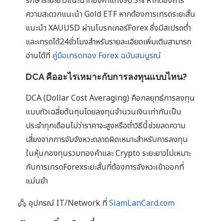
รักษาระยะยาวแนะนำทองคำแท่ง96.5% หากต้องการ
ความสะดวกแนะนำ Gold ETF หากต้องการเทรดระยะสั้น
แนะนำ XAUUSD ผ่านโบรกเกอร์Forex ซึ่งมีสเปรดต่ำ
และเทรดได้24ชั่วโมงสำหรับรายละเอียดเพิ่มเติมสามารถ
อ่านได้ที่
คู่มือเทรดทอง Forex ฉบับสมบูรณ์
DCA คืออะไรเหมาะกับการลงทุนแบบไหน?
DCA (Dollar Cost Averaging) คือกลยุทธ์การลงทุน
แบบถัวเฉลี่ยต้นทุนโดยลงทุนจำนวนเงินเท่ากันเป็น
ประจำทุกเดือนไม่ว่าราคาจะสูงหรือต่ำวิธีนี้ช่วยลดความ
เสี่ยงจากการจับจังหวะตลาดผิดเหมาะสำหรับการลงทุน
ในหุ้นกองทุนรวมทองคำและ Crypto ระยะยาวไม่เหมาะ
กับการเทรดForexระยะสั้นที่ต้องการจังหวะเข้าออกที่
แม่นยำ
🖧 อุปกรณ์ IT/Network ที่
SiamLanCard.com