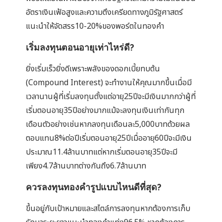
อัตราเงินเฟ้อสูงและความตึงเครียดทางภูมิรัฐศาสตร์
แนะนำให้จัดสรร10-20%ของพอร์ตในทองคำ
เริ่มลงทุนตอนอายุเท่าไหร่ดี?
ยิ่งเริ่มเร็วยิ่งดีเพราะพลังของดอกเบี้ยทบต้น
(Compound Interest) จะทำงานให้คุณมากขึ้นเมื่อมี
เวลานานผู้ที่เริ่มลงทุนตั้งแต่อายุ25ปีจะมีเงินมากกว่าผู้ที่
เริ่มตอนอายุ35ปีอย่างมากแม้จะลงทุนเงินเท่ากันทุก
เดือนตัวอย่างเช่นหากลงทุนเดือนละ5,000บาทด้วยผล
ตอบแทน8%ต่อปีเริ่มตอนอายุ25ปีเมื่ออายุ60ปีจะมีเงิน
ประมาณ11.4ล้านบาทแต่หากเริ่มตอนอายุ35ปีจะมี
เพียง4.7ล้านบาทต่างกันถึง6.7ล้านบาท
ควรลงทุนทองคำรูปแบบไหนดีที่สุด?
ขึ้นอยู่กับเป้าหมายและสไตล์การลงทุนหากต้องการเก็บ