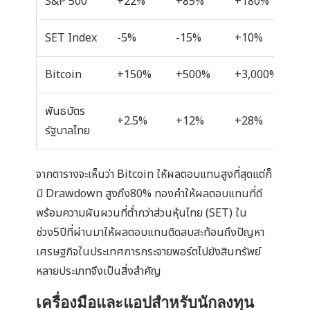
S&P 500
+22%
+85%
+180%
-3
SET Index
-5%
-15%
+10%
-4
Bitcoin
+150%
+500%
+3,000%
-8
พันธบัตร
+2.5%
+12%
+28%
-5
รัฐบาลไทย
จากตารางจะเห็นว่า Bitcoin ให้ผลตอบแทนสูงที่สุดแต่ก็
มี Drawdown สูงถึง80% ทองคำให้ผลตอบแทนที่ดี
พร้อมความผันผวนที่ต่ำกว่าส่วนหุ้นไทย (SET) ใน
ช่วง5ปีที่ผ่านมาให้ผลตอบแทนติดลบสะท้อนถึงปัญหา
เศรษฐกิจในประเทศการกระจายพอร์ตไปยังสินทรัพย์
หลายประเภทจึงเป็นสิ่งสำคัญ
เครื่องมือและแอปสำหรับนักลงทุน