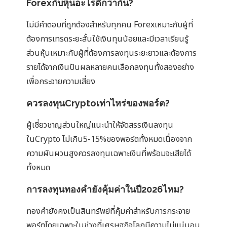
Forexกับหุ้นอะไรดีกว่ากัน?
ไม่มีคำตอบที่ถูกต้องสำหรับทุกคน Forexเหมาะกับผู้ที่
ต้องการเทรดระยะสั้นใช้เงินทุนน้อยและมีเวลาเรียนรู้
ส่วนหุ้นเหมาะกับผู้ที่ต้องการลงทุนระยะยาวและต้องการ
รายได้จากเงินปันผลหลายคนเลือกลงทุนทั้งสองอย่าง
เพื่อกระจายความเสี่ยง
ควรลงทุนCryptoเท่าไหร่ของพอร์ต?
ผู้เชี่ยวชาญส่วนใหญ่แนะนำให้จัดสรรเงินลงทุน
ในCrypto ไม่เกิน5-15%ของพอร์ตทั้งหมดเนื่องจาก
ความผันผวนสูงควรลงทุนเฉพาะเงินที่พร้อมจะเสียได้
ทั้งหมด
การลงทุนทองคำยังคุ้มค่าในปี2026ไหม?
ทองคำยังคงเป็นสินทรัพย์ที่คุ้มค่าสำหรับการกระจาย
พอร์ตโดยเฉพาะในช่วงที่เศรษฐกิจโลกมีความไม่แน่นอน