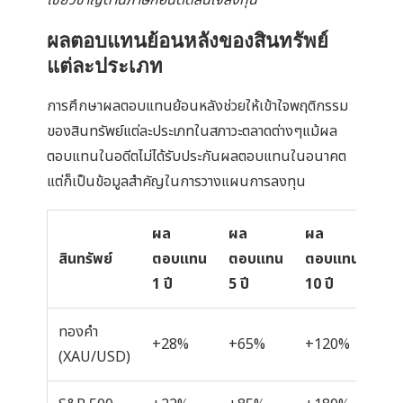
ผลตอบแทนย้อนหลังของสินทรัพย์
แต่ละประเภท
การศึกษาผลตอบแทนย้อนหลังช่วยให้เข้าใจพฤติกรรม
ของสินทรัพย์แต่ละประเภทในสภาวะตลาดต่างๆแม้ผล
ตอบแทนในอดีตไม่ได้รับประกันผลตอบแทนในอนาคต
แต่ก็เป็นข้อมูลสำคัญในการวางแผนการลงทุน
ผล
ผล
ผล
Dr
สินทรัพย์
ตอบแทน
ตอบแทน
ตอบแทน
สูง
1 ปี
5 ปี
10 ปี
ทองคำ
+28%
+65%
+120%
-2
(XAU/USD)