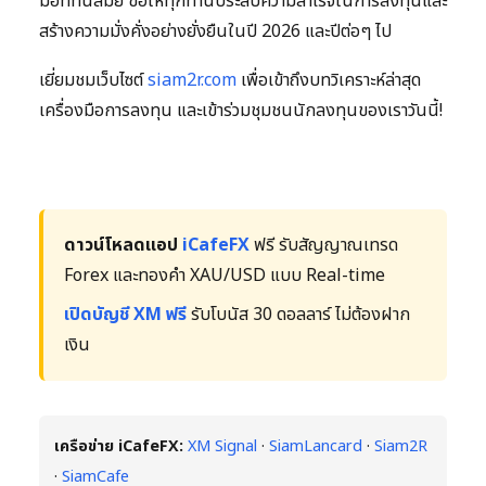
มือที่ทันสมัย ขอให้ทุกท่านประสบความสำเร็จในการลงทุนและ
สร้างความมั่งคั่งอย่างยั่งยืนในปี 2026 และปีต่อๆ ไป
เยี่ยมชมเว็บไซต์
siam2r.com
เพื่อเข้าถึงบทวิเคราะห์ล่าสุด
เครื่องมือการลงทุน และเข้าร่วมชุมชนนักลงทุนของเราวันนี้!
ดาวน์โหลดแอป
iCafeFX
ฟรี รับสัญญาณเทรด
Forex และทองคำ XAU/USD แบบ Real-time
เปิดบัญชี XM ฟรี
รับโบนัส 30 ดอลลาร์ ไม่ต้องฝาก
เงิน
เครือข่าย iCafeFX:
XM Signal
·
SiamLancard
·
Siam2R
·
SiamCafe