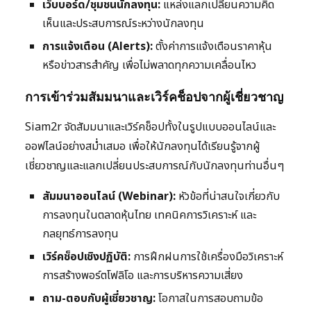
เว็บบอร์ด/ชุมชนนักลงทุน:
แหล่งแลกเปลี่ยนความคิด
เห็นและประสบการณ์ระหว่างนักลงทุน
การแจ้งเตือน (Alerts):
ตั้งค่าการแจ้งเตือนราคาหุ้น
หรือข่าวสารสำคัญ เพื่อไม่พลาดทุกความเคลื่อนไหว
การเข้าร่วมสัมมนาและเวิร์คช็อปจากผู้เชี่ยวชาญ
Siam2r จัดสัมมนาและเวิร์คช็อปทั้งในรูปแบบออนไลน์และ
ออฟไลน์อย่างสม่ำเสมอ เพื่อให้นักลงทุนได้เรียนรู้จากผู้
เชี่ยวชาญและแลกเปลี่ยนประสบการณ์กับนักลงทุนท่านอื่นๆ
สัมมนาออนไลน์ (Webinar):
หัวข้อที่น่าสนใจเกี่ยวกับ
การลงทุนในตลาดหุ้นไทย เทคนิคการวิเคราะห์ และ
กลยุทธ์การลงทุน
เวิร์คช็อปเชิงปฏิบัติ:
การฝึกฝนการใช้เครื่องมือวิเคราะห์
การสร้างพอร์ตโฟลิโอ และการบริหารความเสี่ยง
ถาม-ตอบกับผู้เชี่ยวชาญ:
โอกาสในการสอบถามข้อ