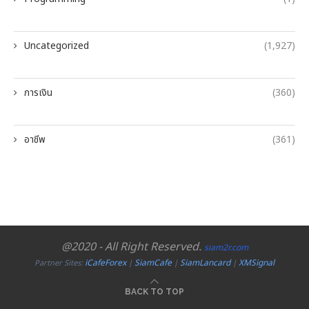
Uncategorized
(1,927)
การเงิน
(360)
อาชีพ
(361)
@2020 - All Right Reserved.
siam2r.com
iCafeForex
SiamCafe
SiamLancard
XMSignal
Partner Sites:
|
|
|
BACK TO TOP