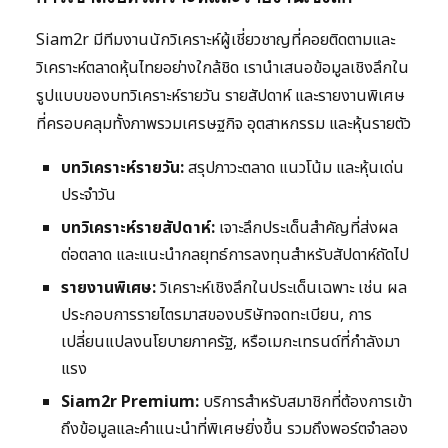
Siam2r มีทีมงานนักวิเคราะห์ผู้เชี่ยวชาญที่คอยติดตามและ
วิเคราะห์ตลาดหุ้นไทยอย่างใกล้ชิด เรานำเสนอข้อมูลเชิงลึกใน
รูปแบบของบทวิเคราะห์รายวัน รายสัปดาห์ และรายงานพิเศษ
ที่ครอบคลุมทั้งภาพรวมเศรษฐกิจ อุตสาหกรรม และหุ้นรายตัว
บทวิเคราะห์รายวัน:
สรุปภาวะตลาด แนวโน้ม และหุ้นเด่น
ประจำวัน
บทวิเคราะห์รายสัปดาห์:
เจาะลึกประเด็นสำคัญที่ส่งผล
ต่อตลาด และแนะนำกลยุทธ์การลงทุนสำหรับสัปดาห์ถัดไป
รายงานพิเศษ:
วิเคราะห์เชิงลึกในประเด็นเฉพาะ เช่น ผล
ประกอบการรายไตรมาสของบริษัทจดทะเบียน, การ
เปลี่ยนแปลงนโยบายภาครัฐ, หรือเมกะเทรนด์ที่กำลังมา
แรง
Siam2r Premium:
บริการสำหรับสมาชิกที่ต้องการเข้า
ถึงข้อมูลและคำแนะนำที่พิเศษยิ่งขึ้น รวมถึงพอร์ตจำลอง