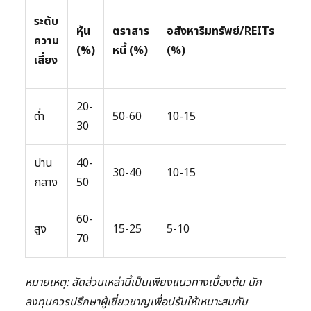
ทอง
ระดับ
หุ้น
ตราสาร
อสังหาริมทรัพย์/REITs
สินค
ความ
(%)
หนี้ (%)
(%)
โภค
เสี่ยง
(%)
20-
ต่ำ
50-60
10-15
5-1
30
ปาน
40-
30-40
10-15
5-1
กลาง
50
60-
สูง
15-25
5-10
0-5
70
หมายเหตุ: สัดส่วนเหล่านี้เป็นเพียงแนวทางเบื้องต้น นัก
ลงทุนควรปรึกษาผู้เชี่ยวชาญเพื่อปรับให้เหมาะสมกับ