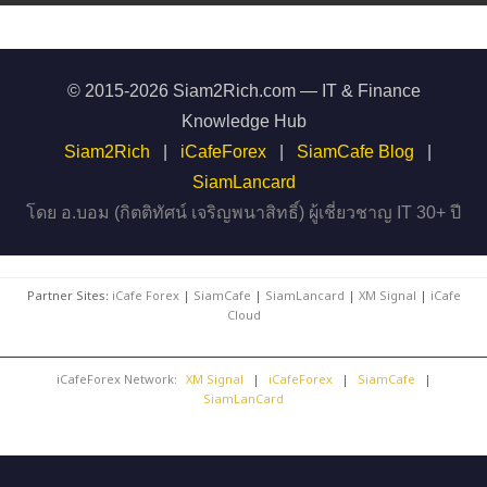
© 2015-2026 Siam2Rich.com — IT & Finance
Knowledge Hub
Siam2Rich
|
iCafeForex
|
SiamCafe Blog
|
SiamLancard
โดย อ.บอม (กิตติทัศน์ เจริญพนาสิทธิ์) ผู้เชี่ยวชาญ IT 30+ ปี
Partner Sites:
iCafe Forex
|
SiamCafe
|
SiamLancard
|
XM Signal
|
iCafe
Cloud
iCafeForex Network:
XM Signal
|
iCafeForex
|
SiamCafe
|
SiamLanCard