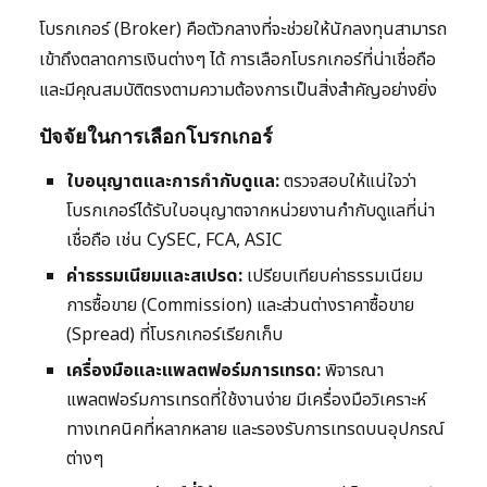
โบรกเกอร์ (Broker) คือตัวกลางที่จะช่วยให้นักลงทุนสามารถ
เข้าถึงตลาดการเงินต่างๆ ได้ การเลือกโบรกเกอร์ที่น่าเชื่อถือ
และมีคุณสมบัติตรงตามความต้องการเป็นสิ่งสำคัญอย่างยิ่ง
ปัจจัยในการเลือกโบรกเกอร์
ใบอนุญาตและการกำกับดูแล:
ตรวจสอบให้แน่ใจว่า
โบรกเกอร์ได้รับใบอนุญาตจากหน่วยงานกำกับดูแลที่น่า
เชื่อถือ เช่น CySEC, FCA, ASIC
ค่าธรรมเนียมและสเปรด:
เปรียบเทียบค่าธรรมเนียม
การซื้อขาย (Commission) และส่วนต่างราคาซื้อขาย
(Spread) ที่โบรกเกอร์เรียกเก็บ
เครื่องมือและแพลตฟอร์มการเทรด:
พิจารณา
แพลตฟอร์มการเทรดที่ใช้งานง่าย มีเครื่องมือวิเคราะห์
ทางเทคนิคที่หลากหลาย และรองรับการเทรดบนอุปกรณ์
ต่างๆ