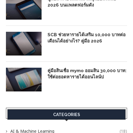
2026 บนแพลตฟอร์มดัง
SCB ช่วยหารายได้เสริม 10,000 บาทต่อ
เดือนได้อย่างไร? คู่มือ 2026
คู่มือสินเชื่อ mymo ออมสิน 30,000 บาท:
ใช้ต่อยอดหารายได้ออนไลน์ป
CATEGORIES
AI & Machine Learning
(18)