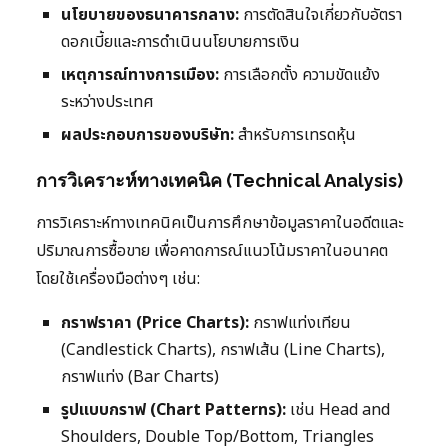
นโยบายของธนาคารกลาง:
การตัดสินใจเกี่ยวกับอัตรา
ดอกเบี้ยและการดำเนินนโยบายการเงิน
เหตุการณ์ทางการเมือง:
การเลือกตั้ง ความขัดแย้ง
ระหว่างประเทศ
ผลประกอบการของบริษัท:
สำหรับการเทรดหุ้น
การวิเคราะห์ทางเทคนิค (Technical Analysis)
การวิเคราะห์ทางเทคนิคเป็นการศึกษาข้อมูลราคาในอดีตและ
ปริมาณการซื้อขาย เพื่อคาดการณ์แนวโน้มราคาในอนาคต
โดยใช้เครื่องมือต่างๆ เช่น:
กราฟราคา (Price Charts):
กราฟแท่งเทียน
(Candlestick Charts), กราฟเส้น (Line Charts),
กราฟแท่ง (Bar Charts)
รูปแบบกราฟ (Chart Patterns):
เช่น Head and
Shoulders, Double Top/Bottom, Triangles