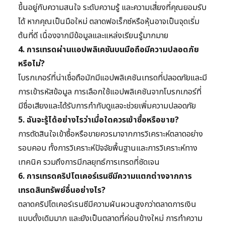
ขึ้นอยู่กับความสนใจ ระดับความรู้ และความเสี่ยงที่คุณยอมรับ
ได้ หากคุณเป็นมือใหม่ ตลาดฟอเร็กซ์หรือหุ้นอาจเป็นจุดเริ่ม
ต้นที่ดี เนื่องจากมีข้อมูลและแหล่งเรียนรู้มากมาย
4. การเทรดผ่านแอปพลิเคชันบนมือถือมีความปลอดภัย
หรือไม่?
โบรกเกอร์ที่น่าเชื่อถือมักมีแอปพลิเคชันเทรดที่ปลอดภัยและมี
การเข้ารหัสข้อมูล การเลือกใช้แอปพลิเคชันจากโบรกเกอร์ที่
มีชื่อเสียงและได้รับการกำกับดูแลจะช่วยเพิ่มความปลอดภัย
5. ฉันจะรู้ได้อย่างไรว่าเมื่อใดควรเข้าซื้อหรือขาย?
การตัดสินใจเข้าซื้อหรือขายควรมาจากการวิเคราะห์ตลาดอย่าง
รอบคอบ ทั้งการวิเคราะห์ปัจจัยพื้นฐานและการวิเคราะห์ทาง
เทคนิค รวมถึงการมีกลยุทธ์การเทรดที่ชัดเจน
6. การเทรดคริปโตเคอร์เรนซีมีความแตกต่างจากการ
เทรดสินทรัพย์อื่นอย่างไร?
ตลาดคริปโตเคอร์เรนซีมีความผันผวนสูงกว่าตลาดการเงิน
แบบดั้งเดิมมาก และยังเป็นตลาดที่ค่อนข้างใหม่ การทำความ