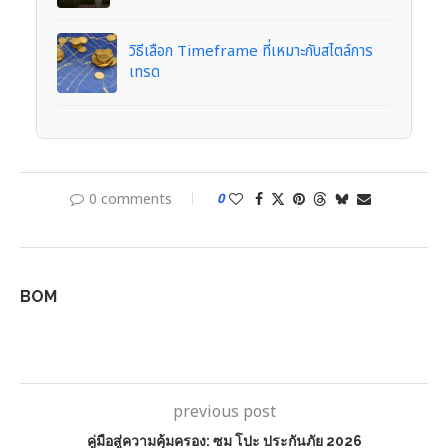
วิธีเลือก Timeframe ที่เหมาะกับสไตล์การ
เทรด
0 comments
0
BOM
previous post
คู่มือสู่ความคุ้มครอง: ซม โปะ ประกันภัย 2026