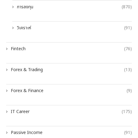
การลงทุน
(870)
วิเคราะห์
(91)
Fintech
(76)
Forex & Trading
(13)
Forex & Finance
(9)
IT Career
(175)
Passive Income
(91)