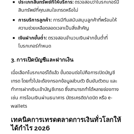
ประเภทสินทรัพย์ที่ให้บริการ:
ตรวจสอบว่าโบรกเกอร์มี
สินทรัพย์ที่คุณสนใจเทรดหรือไม่
การบริการลูกค้า:
การมีทีมสนับสนุนลูกค้าที่พร้อมให้
ความช่วยเหลือตลอดเวลาเป็นสิ่งสำคัญ
เงินฝากขั้นต่ำ:
ตรวจสอบจำนวนเงินฝากขั้นต่ำที่
โบรกเกอร์กำหนด
3. การเปิดบัญชีและฝากเงิน
เมื่อเลือกโบรกเกอร์ได้แล้ว ขั้นตอนต่อไปคือการเปิดบัญชี
เทรด โดยทั่วไปจะต้องกรอกข้อมูลส่วนตัว ยืนยันตัวตน และ
ทำการฝากเงินเข้าบัญชีเทรด ซึ่งสามารถทำได้หลายช่องทาง
เช่น การโอนเงินผ่านธนาคาร บัตรเครดิต/เดบิต หรือ e-
wallets
เทคนิคการเทรดตลาดการเงินทั่วโลกให้
ได้กำไร 2026