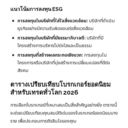
แนวโน้มการลงทุน ESG
การลงทุนในบริษัทที่ใส่ใจสิ่งแวดล้อม:
บริษัทที่ดำเนิน
ธุรกิจอย่างมีความรับผิดชอบต่อสิ่งแวดล้อม
การลงทุนในบริษัทที่มีธรรมาภิบาลดี:
บริษัทที่มี
โครงสร้างการบริหารโปร่งใสและเป็นธรรม
การลงทุนที่สร้างผลกระทบเชิงบวก:
การลงทุนใน
โครงการหรือบริษัทที่มุ่งสร้างการเปลี่ยนแปลงที่ดีต่อ
สังคม
ตารางเปรียบเทียบโบรกเกอร์ยอดนิยม
สำหรับเทรดทั่วโลก 2026
การเลือกโบรกเกอร์ที่เหมาะสมเป็นสิ่งสำคัญอย่างยิ่ง ตารางนี้
จะช่วยเปรียบเทียบคุณสมบัติเด่นของโบรกเกอร์ยอดนิยมบาง
ราย เพื่อประกอบการตัดสินใจของคุณ