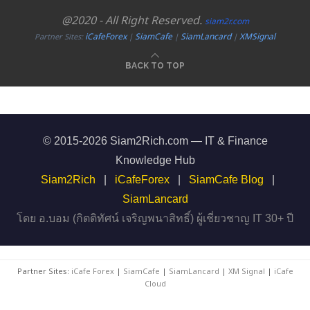
@2020 - All Right Reserved.
siam2r.com
iCafeForex
SiamCafe
SiamLancard
XMSignal
Partner Sites:
|
|
|
BACK TO TOP
© 2015-2026 Siam2Rich.com — IT & Finance
Knowledge Hub
Siam2Rich
|
iCafeForex
|
SiamCafe Blog
|
SiamLancard
โดย อ.บอม (กิตติทัศน์ เจริญพนาสิทธิ์) ผู้เชี่ยวชาญ IT 30+ ปี
Partner Sites:
iCafe Forex
|
SiamCafe
|
SiamLancard
|
XM Signal
|
iCafe
Cloud