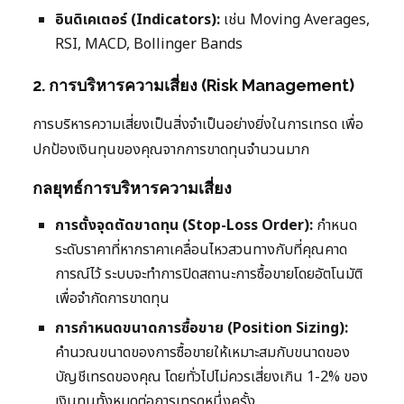
อินดิเคเตอร์ (Indicators):
เช่น Moving Averages,
RSI, MACD, Bollinger Bands
2. การบริหารความเสี่ยง (Risk Management)
การบริหารความเสี่ยงเป็นสิ่งจำเป็นอย่างยิ่งในการเทรด เพื่อ
ปกป้องเงินทุนของคุณจากการขาดทุนจำนวนมาก
กลยุทธ์การบริหารความเสี่ยง
การตั้งจุดตัดขาดทุน (Stop-Loss Order):
กำหนด
ระดับราคาที่หากราคาเคลื่อนไหวสวนทางกับที่คุณคาด
การณ์ไว้ ระบบจะทำการปิดสถานะการซื้อขายโดยอัตโนมัติ
เพื่อจำกัดการขาดทุน
การกำหนดขนาดการซื้อขาย (Position Sizing):
คำนวณขนาดของการซื้อขายให้เหมาะสมกับขนาดของ
บัญชีเทรดของคุณ โดยทั่วไปไม่ควรเสี่ยงเกิน 1-2% ของ
เงินทุนทั้งหมดต่อการเทรดหนึ่งครั้ง