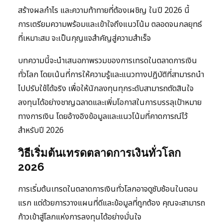
สร้างผลกำไร และความท้าทายที่ต้องเผชิญ ในปี 2026 นี้
การเตรียมความพร้อมและเข้าใจถึงแนวโน้ม ตลอดจนกลยุทธ์
ที่เหมาะสม จะเป็นกุญแจสำคัญสู่ความสำเร็จ
บทความนี้จะนำเสนอภาพรวมของการเทรดในตลาดการเงิน
ทั่วโลก โดยเน้นที่การให้ความรู้และแนวทางปฏิบัติที่สามารถนำ
ไปปรับใช้ได้จริง เพื่อให้นักลงทุนทุกระดับสามารถตัดสินใจ
ลงทุนได้อย่างชาญฉลาดและเพิ่มโอกาสในการบรรลุเป้าหมาย
ทางการเงิน โดยอ้างอิงข้อมูลและแนวโน้มที่คาดการณ์ไว้
สำหรับปี 2026
วิธีเริ่มต้นเทรดตลาดการเงินทั่วโลก
2026
การเริ่มต้นเทรดในตลาดการเงินทั่วโลกอาจดูซับซ้อนในตอน
แรก แต่ด้วยการวางแผนที่ดีและข้อมูลที่ถูกต้อง คุณจะสามารถ
ก้าวเข้าสู่โลกแห่งการลงทุนได้อย่างมั่นใจ