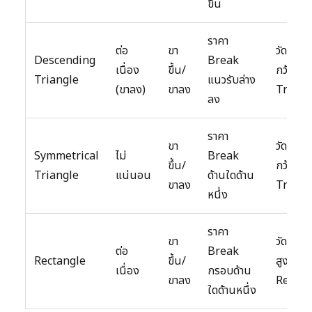
ขึ้น
ราคา
ต่อ
ขา
วัดจากค
Descending
Break
เนื่อง
ขึ้น/
กว้างขอ
Triangle
แนวรับล่าง
(ขาลง)
ขาลง
Triang
ลง
ราคา
ขา
วัดจากค
Symmetrical
ไม่
Break
ขึ้น/
กว้างขอ
Triangle
แน่นอน
ด้านใดด้าน
ขาลง
Triang
หนึ่ง
ราคา
ขา
วัดจากค
ต่อ
Break
Rectangle
ขึ้น/
สูงของ
เนื่อง
กรอบด้าน
ขาลง
Rectan
ใดด้านหนึ่ง