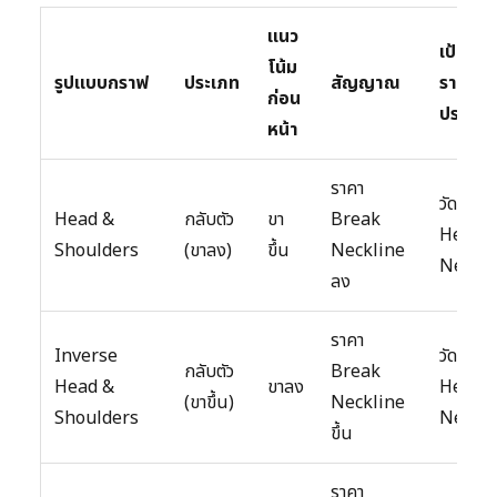
แนว
เป้าหม
โน้ม
รูปแบบกราฟ
ประเภท
สัญญาณ
ราคา (
ก่อน
ประมา
หน้า
ราคา
วัดจาก
Head &
กลับตัว
ขา
Break
Head ถ
Shoulders
(ขาลง)
ขึ้น
Neckline
Neckli
ลง
ราคา
Inverse
วัดจาก
กลับตัว
Break
Head &
ขาลง
Head ถ
(ขาขึ้น)
Neckline
Shoulders
Neckli
ขึ้น
ราคา