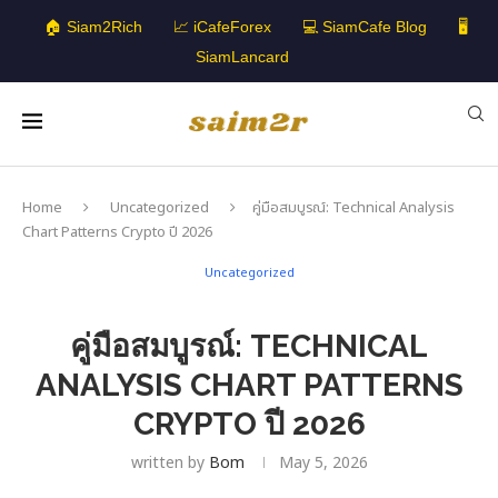
🏠 Siam2Rich
📈 iCafeForex
💻 SiamCafe Blog
🖥️
SiamLancard
Home
Uncategorized
คู่มือสมบูรณ์: Technical Analysis
Chart Patterns Crypto ปี 2026
Uncategorized
คู่มือสมบูรณ์: TECHNICAL
ANALYSIS CHART PATTERNS
CRYPTO ปี 2026
written by
Bom
May 5, 2026