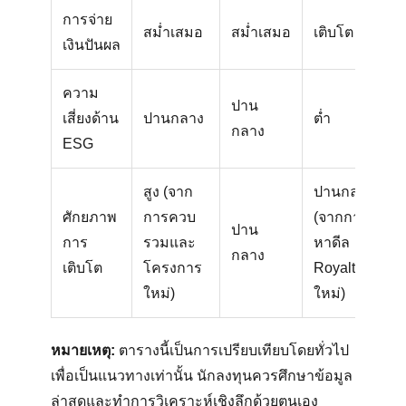
การจ่าย
สม่ำเสมอ
สม่ำเสมอ
เติบโต
ส
เงินปันผล
ความ
ปาน
เสี่ยงด้าน
ปานกลาง
ต่ำ
ป
กลาง
ESG
สูง (จาก
ปานกลาง
ส
ศักยภาพ
การควบ
(จากการ
ปาน
ก
การ
รวมและ
หาดีล
กลาง
พ
เติบโต
โครงการ
Royalty
โ
ใหม่)
ใหม่)
หมายเหตุ:
ตารางนี้เป็นการเปรียบเทียบโดยทั่วไป
เพื่อเป็นแนวทางเท่านั้น นักลงทุนควรศึกษาข้อมูล
ล่าสุดและทำการวิเคราะห์เชิงลึกด้วยตนเอง