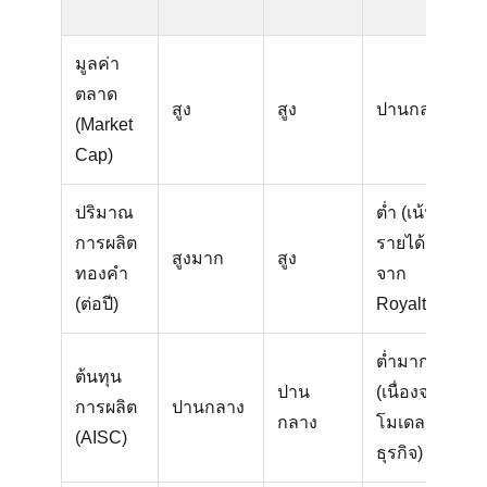
(
มูลค่า
ตลาด
สูง
สูง
ปานกลาง
ป
(Market
Cap)
ปริมาณ
ต่ำ (เน้น
การผลิต
รายได้
สูงมาก
สูง
ส
ทองคำ
จาก
(ต่อปี)
Royalty)
ต่ำมาก
ต้นทุน
ปาน
(เนื่องจาก
การผลิต
ปานกลาง
ป
กลาง
โมเดล
(AISC)
ธุรกิจ)