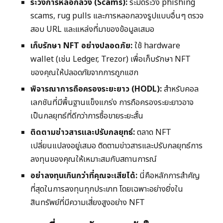
ระวังการหลอกลวง (Scams):
ระมัดระวัง phishing
scams, rug pulls และการหลอกลวงรูปแบบอื่นๆ ตรวจ
สอบ URL และแหล่งที่มาของข้อมูลเสมอ
เก็บรักษา NFT อย่างปลอดภัย:
ใช้ hardware
wallet (เช่น Ledger, Trezor) เพื่อเก็บรักษา NFT
ของคุณให้ปลอดภัยจากการถูกแฮก
พิจารณาการถือครองระยะยาว (HODL):
สำหรับคอล
เลกชันที่มีพื้นฐานแข็งแกร่ง การถือครองระยะยาวอาจ
เป็นกลยุทธ์ที่ดีกว่าการซื้อขายระยะสั้น
ติดตามข่าวสารและปรับกลยุทธ์:
ตลาด NFT
เปลี่ยนแปลงอยู่เสมอ ติดตามข่าวสารและปรับกลยุทธ์การ
ลงทุนของคุณให้เหมาะสมกับสถานการณ์
อย่าลงทุนเกินกว่าที่คุณจะเสียได้:
นี่คือหลักการสำคัญ
ที่สุดในการลงทุนทุกประเภท โดยเฉพาะอย่างยิ่งใน
สินทรัพย์ที่มีความเสี่ยงสูงอย่าง NFT