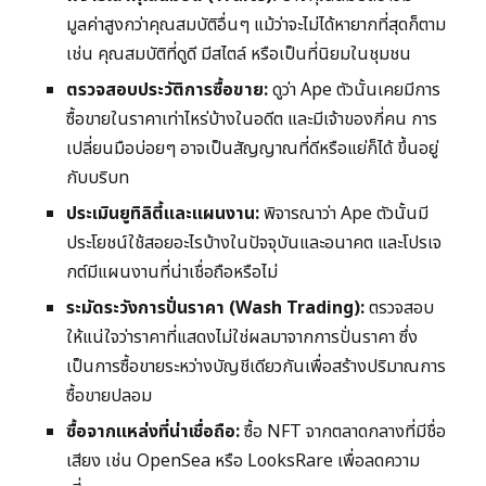
มูลค่าสูงกว่าคุณสมบัติอื่นๆ แม้ว่าจะไม่ได้หายากที่สุดก็ตาม
เช่น คุณสมบัติที่ดูดี มีสไตล์ หรือเป็นที่นิยมในชุมชน
ตรวจสอบประวัติการซื้อขาย:
ดูว่า Ape ตัวนั้นเคยมีการ
ซื้อขายในราคาเท่าไหร่บ้างในอดีต และมีเจ้าของกี่คน การ
เปลี่ยนมือบ่อยๆ อาจเป็นสัญญาณที่ดีหรือแย่ก็ได้ ขึ้นอยู่
กับบริบท
ประเมินยูทิลิตี้และแผนงาน:
พิจารณาว่า Ape ตัวนั้นมี
ประโยชน์ใช้สอยอะไรบ้างในปัจจุบันและอนาคต และโปรเจ
กต์มีแผนงานที่น่าเชื่อถือหรือไม่
ระมัดระวังการปั่นราคา (Wash Trading):
ตรวจสอบ
ให้แน่ใจว่าราคาที่แสดงไม่ใช่ผลมาจากการปั่นราคา ซึ่ง
เป็นการซื้อขายระหว่างบัญชีเดียวกันเพื่อสร้างปริมาณการ
ซื้อขายปลอม
ซื้อจากแหล่งที่น่าเชื่อถือ:
ซื้อ NFT จากตลาดกลางที่มีชื่อ
เสียง เช่น OpenSea หรือ LooksRare เพื่อลดความ