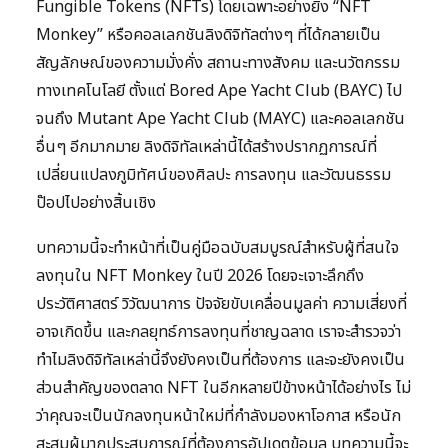
Fungible Tokens (NFTs) โดยเฉพาะอย่างยิ่ง “NFT
Monkey” หรือคอลเลกชันลิงดิจิทัลต่างๆ ที่ได้กลายเป็น
สัญลักษณ์ของความมั่งคั่ง สถานะทางสังคม และนวัตกรรม
ทางเทคโนโลยี ตั้งแต่ Bored Ape Yacht Club (BAYC) ไป
จนถึง Mutant Ape Yacht Club (MAYC) และคอลเลกชัน
อื่นๆ อีกมากมาย ลิงดิจิทัลเหล่านี้ได้สร้างปรากฏการณ์ที่
เปลี่ยนแปลงภูมิทัศน์ของศิลปะ การลงทุน และวัฒนธรรม
ป๊อปไปอย่างสิ้นเชิง
บทความนี้จะทำหน้าที่เป็นคู่มือฉบับสมบูรณ์สำหรับผู้ที่สนใจ
ลงทุนใน NFT Monkey ในปี 2026 โดยจะเจาะลึกถึง
ประวัติศาสตร์ วิวัฒนาการ ปัจจัยขับเคลื่อนมูลค่า ความเสี่ยงที่
อาจเกิดขึ้น และกลยุทธ์การลงทุนที่ชาญฉลาด เราจะสำรวจว่า
ทำไมลิงดิจิทัลเหล่านี้จึงยังคงเป็นที่ต้องการ และจะยังคงเป็น
ส่วนสำคัญของตลาด NFT ในอีกหลายปีข้างหน้าได้อย่างไร ไม่
ว่าคุณจะเป็นนักลงทุนหน้าใหม่ที่กำลังมองหาโอกาส หรือนัก
สะสมผู้มากประสบการณ์ที่ต้องการอัปเดตข้อมูล บทความนี้จะ