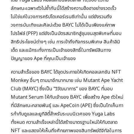
โดย Yuga Labs คอลเลกชันลิงดิจิทัล 10,000 ตัวที่มี
ลักษณะเฉพาะตัวไม่ซ้ำกันนี้ได้สร้างความฮือฮาอย่างรวดเร็ว
ไม่ใช่แค่ในวงการคริปโตเคอร์เรนซีเท่านั้น แต่ยังรวมถึง
วงการบันเทิงและศิลปะด้วย BAYC ไม่ได้เป็นเพียงแค่ภาพ
โปรไฟล์ (PFP) แต่ยังเป็นบัตรสมาชิกสู่ชุมชนสุดพิเศษที่มอบ
สิทธิประโยชน์ต่างๆ เช่น การเข้าถึงกิจกรรมพิเศษ สินค้าลิมิ
เต็ด และแม้กระทั่งการเป็นเจ้าของสิทธิ์ในทรัพย์สินทาง
ปัญญาของ Ape ที่คุณเป็นเจ้าของ
ความสำเร็จของ BAYC ได้จุดประกายให้เกิดคอลเลกชัน NFT
Monkey อื่นๆ ตามมาอีกมากมาย เช่น Mutant Ape Yacht
Club (MAYC) ซึ่งเป็น “วิวัฒนาการ” ของ BAYC ที่มอบ
Mutant Serum ให้กับเจ้าของ BAYC เพื่อสร้าง Ape ตัวใหม่
ที่มีลักษณะกลายพันธุ์ และ ApeCoin (APE) ซึ่งเป็นโทเค็นกา
รกำกับดูแลและยูทิลิตี้สำหรับระบบนิเวศของ Yuga Labs
ทั้งหมด ความสำเร็จเหล่านี้ได้สร้างมาตรฐานใหม่ให้กับตลาด
NFT และแสดงให้เห็นถึงศักยภาพของสินทรัพย์ดิจิทัลในการ