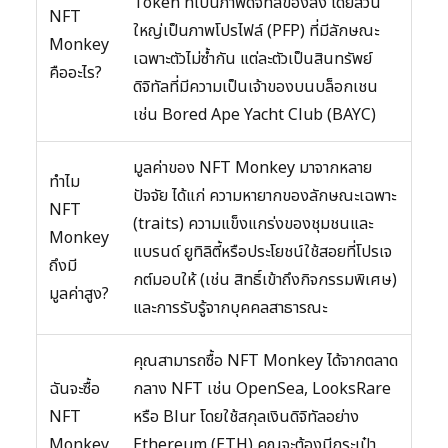
Token ที่เป็นภาพดิจิทัลของลิง โดยส่วน
NFT
ใหญ่เป็นภาพโปรไฟล์ (PFP) ที่มีลักษณะ
Monkey
เฉพาะตัวไม่ซ้ำกัน แต่ละตัวเป็นสินทรัพย์
คืออะไร?
ดิจิทัลที่มีความเป็นเจ้าของบนบล็อกเชน
เช่น Bored Ape Yacht Club (BAYC)
มูลค่าของ NFT Monkey มาจากหลาย
ทำไม
ปัจจัย ได้แก่ ความหายากของลักษณะเฉพาะ
NFT
(traits) ความแข็งแกร่งของชุมชนและ
Monkey
แบรนด์ ยูทิลิตี้หรือประโยชน์ใช้สอยที่โปรเจ
ถึงมี
กต์มอบให้ (เช่น สิทธิ์เข้าถึงกิจกรรมพิเศษ)
มูลค่าสูง?
และการรับรู้จากบุคคลสาธารณะ
คุณสามารถซื้อ NFT Monkey ได้จากตลาด
ฉันจะซื้อ
กลาง NFT เช่น OpenSea, LooksRare
NFT
หรือ Blur โดยใช้สกุลเงินดิจิทัลอย่าง
Monkey
Ethereum (ETH) คุณจะต้องมีกระเป๋า