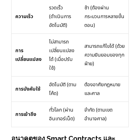
รวดเร็ว
ช้า (ต้องผ่าน
ความเร็ว
(ดำเนินการ
กระบวนการหลายขั้น
อัตโนมัติ)
ตอน)
ไม่สามารถ
สามารถแก้ไขได้ (ด้วย
การ
เปลี่ยนแปลง
ความยินยอมของทุก
เปลี่ยนแปลง
ได้ (เมื่อปรับ
ฝ่าย)
ใช้)
อัตโนมัติ (ตาม
ต้องอาศัยกฎหมาย
การบังคับใช้
โค้ด)
และศาล
ทั่วโลก (ผ่าน
จำกัด (ตามเขต
การเข้าถึง
อินเทอร์เน็ต)
อำนาจศาล)
อนาคตของ Smart Contracts และ