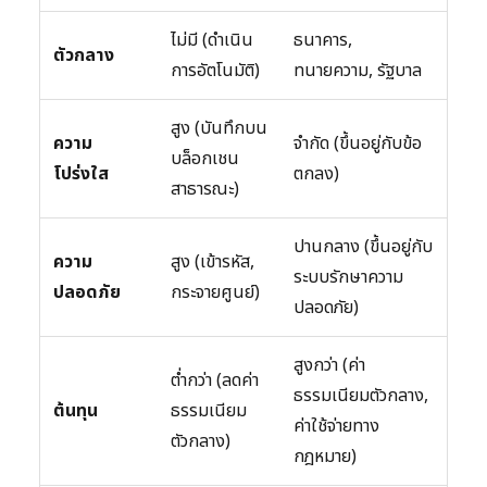
ไม่มี (ดำเนิน
ธนาคาร,
ตัวกลาง
การอัตโนมัติ)
ทนายความ, รัฐบาล
สูง (บันทึกบน
ความ
จำกัด (ขึ้นอยู่กับข้อ
บล็อกเชน
โปร่งใส
ตกลง)
สาธารณะ)
ปานกลาง (ขึ้นอยู่กับ
ความ
สูง (เข้ารหัส,
ระบบรักษาความ
ปลอดภัย
กระจายศูนย์)
ปลอดภัย)
สูงกว่า (ค่า
ต่ำกว่า (ลดค่า
ธรรมเนียมตัวกลาง,
ต้นทุน
ธรรมเนียม
ค่าใช้จ่ายทาง
ตัวกลาง)
กฎหมาย)