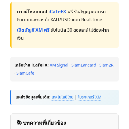
ดาวน์โหลดแอป
iCafeFX
ฟรี รับสัญญาณเทรด
Forex และทองคำ XAU/USD แบบ Real-time
เปิดบัญชี XM ฟรี
รับโบนัส 30 ดอลลาร์ ไม่ต้องฝาก
เงิน
เครือข่าย iCafeFX:
XM Signal
·
SiamLancard
·
Siam2R
·
SiamCafe
แหล่งข้อมูลเพิ่มเติม:
เทคโนโลยีไทย
|
โบรกเกอร์ XM
📚 บทความที่เกี่ยวข้อง