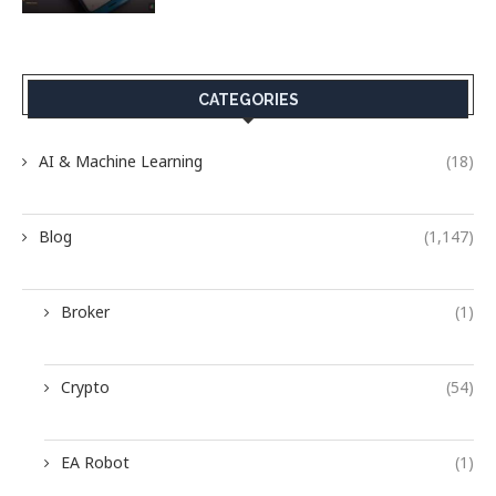
CATEGORIES
AI & Machine Learning
(18)
Blog
(1,147)
Broker
(1)
Crypto
(54)
EA Robot
(1)