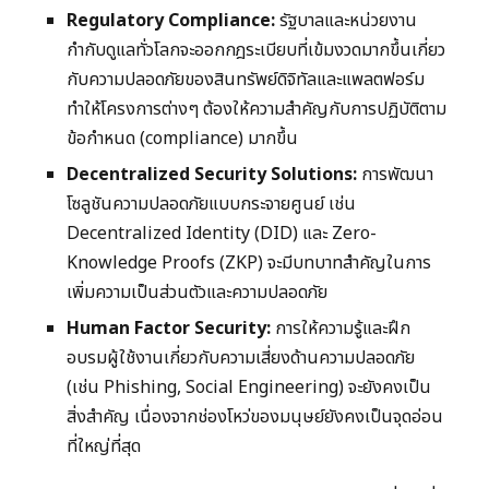
Regulatory Compliance:
รัฐบาลและหน่วยงาน
กำกับดูแลทั่วโลกจะออกกฎระเบียบที่เข้มงวดมากขึ้นเกี่ยว
กับความปลอดภัยของสินทรัพย์ดิจิทัลและแพลตฟอร์ม
ทำให้โครงการต่างๆ ต้องให้ความสำคัญกับการปฏิบัติตาม
ข้อกำหนด (compliance) มากขึ้น
Decentralized Security Solutions:
การพัฒนา
โซลูชันความปลอดภัยแบบกระจายศูนย์ เช่น
Decentralized Identity (DID) และ Zero-
Knowledge Proofs (ZKP) จะมีบทบาทสำคัญในการ
เพิ่มความเป็นส่วนตัวและความปลอดภัย
Human Factor Security:
การให้ความรู้และฝึก
อบรมผู้ใช้งานเกี่ยวกับความเสี่ยงด้านความปลอดภัย
(เช่น Phishing, Social Engineering) จะยังคงเป็น
สิ่งสำคัญ เนื่องจากช่องโหว่ของมนุษย์ยังคงเป็นจุดอ่อน
ที่ใหญ่ที่สุด