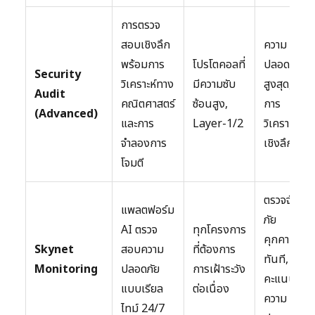
การตรวจ
สอบเชิงลึก
ความ
พร้อมการ
โปรโตคอลที่
ปลอดภัย
Security
วิเคราะห์ทาง
มีความซับ
สูงสุด,
Audit
คณิตศาสตร์
ซ้อนสูง,
การ
(Advanced)
และการ
Layer-1/2
วิเคราะห์
จำลองการ
เชิงลึก
โจมตี
ตรวจจับ
แพลตฟอร์ม
ภัย
AI ตรวจ
ทุกโครงการ
คุกคาม
Skynet
สอบความ
ที่ต้องการ
ทันที,
Monitoring
ปลอดภัย
การเฝ้าระวัง
คะแนน
แบบเรียล
ต่อเนื่อง
ความ
ไทม์ 24/7