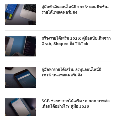
คู่มือทำเงินออนไลน์ปี 2026: คอมมิชชั่น-
รายได้แพลตฟอร์มดัง
สร้างรายได้เสริม 2026: คู่มือฉบับเต็มจาก
Grab, Shopee ถึง TikTok
คู่มือหารายได้เสริม: ลงทุนออนไลน์ปี
2026 บนแพลตฟอร์มดัง
SCB ช่วยหารายได้เสริม 10,000 บาทต่อ
เดือนได้อย่างไร? คู่มือ 2026