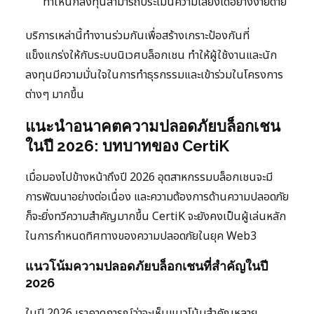
ทำให้นักลงทุนสามารถประเมินความเสี่ยงได้อย่างง่ายดาย
บริการเหล่านี้ทำงานร่วมกันเพื่อสร้างเกราะป้องกันที่
แข็งแกร่งให้กับระบบนิเวศบล็อกเชน ทำให้ผู้ใช้งานและนัก
ลงทุนมีความมั่นใจในการทำธุรกรรมและเข้าร่วมในโครงการ
ต่างๆ มากขึ้น
แนะนำอนาคตความปลอดภัยบล็อกเชน
ในปี 2026: บทบาทของ CertiK
เมื่อมองไปข้างหน้าถึงปี 2026 อุตสาหกรรมบล็อกเชนจะมี
การพัฒนาอย่างต่อเนื่อง และความต้องการด้านความปลอดภัย
ก็จะยิ่งทวีความสำคัญมากขึ้น CertiK จะยังคงเป็นผู้เล่นหลัก
ในการกำหนดทิศทางของความปลอดภัยในยุค Web3
แนวโน้มความปลอดภัยบล็อกเชนที่สำคัญในปี
2026
ในปี 2026 เราคาดการณ์ว่าจะเห็นแนวโน้มสำคัญหลาย