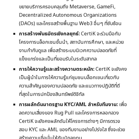
ขยายบริการครอบคลุมถึง Metaverse, GameFi,
Decentralized Autonomous Organizations
(DAOs) และโครงสร้างพื้นฐาน Web3 อื่นๆ ที่ซับซ้อน
การสร้างพันธมิตรเชิงกลยุทธ์:
CertiK จะร่วมมือกับ
โครงการบล็อกเชนชั้นนำ, สถาบันการศึกษา, และหน่วย
งานกำกับดูแล เพื่อสร้างระบบนิเวศความปลอดภัยที่
แข็งแกร่งและเป็นที่ยอมรับในระดับสากล
การให้ความรู้และสร้างความตระหนัก:
CertiK จะยังคง
เป็นผู้นำในการให้ความรู้แก่ชุมชนบล็อกเชนเกี่ยวกับ
ความสำคัญของความปลอดภัย และแนวทางปฏิบัติที่ดี
ที่สุดในการปกป้องสินทรัพย์ดิจิทัล
การผลักดันมาตรฐาน KYC/AML สำหรับทีมงาน:
เพื่อ
ลดความเสี่ยงของ Rug Pull และโครงการหลอกลวง
CertiK จะยังคงผลักดันให้โครงการต่างๆ มีการตรวจ
สอบ KYC และ AML ของทีมงานอย่างโปร่งใส ซึ่งจะช่วย
สร้างความเชื่อมั่นให้กับนักลงทุน