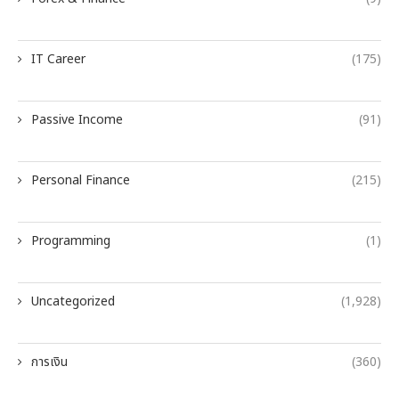
IT Career
(175)
Passive Income
(91)
Personal Finance
(215)
Programming
(1)
Uncategorized
(1,928)
การเงิน
(360)