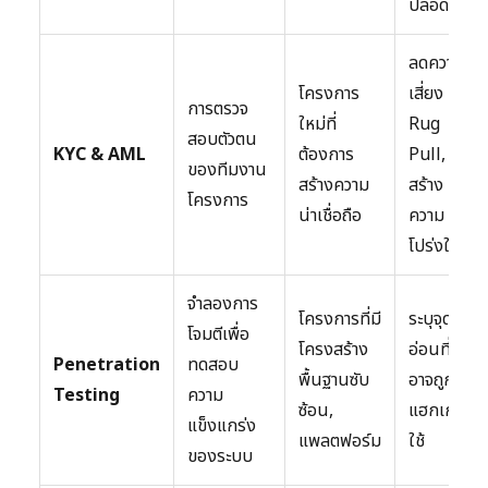
ปลอดภัย
ลดความ
โครงการ
เสี่ยง
การตรวจ
ใหม่ที่
Rug
สอบตัวตน
KYC & AML
ต้องการ
Pull,
ของทีมงาน
สร้างความ
สร้าง
โครงการ
น่าเชื่อถือ
ความ
โปร่งใส
จำลองการ
โครงการที่มี
ระบุจุด
โจมตีเพื่อ
โครงสร้าง
อ่อนที่
Penetration
ทดสอบ
พื้นฐานซับ
อาจถูก
Testing
ความ
ซ้อน,
แฮกเกอร์
แข็งแกร่ง
แพลตฟอร์ม
ใช้
ของระบบ