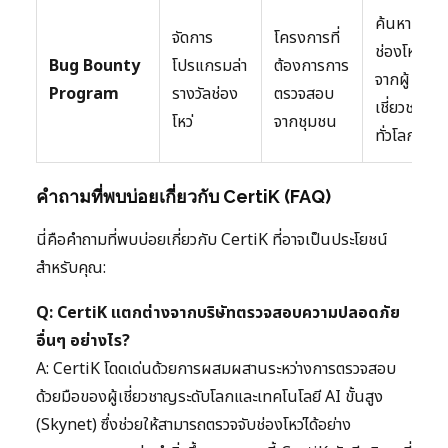
ค้นหา
จัดการ
โครงการที่
ช่องโหว่
Bug Bounty
โปรแกรมล่า
ต้องการการ
จากผู้
Program
รางวัลช่อง
ตรวจสอบ
เชี่ยวชาญ
โหว่
จากชุมชน
ทั่วโลก
คำถามที่พบบ่อยเกี่ยวกับ CertiK (FAQ)
นี่คือคำถามที่พบบ่อยเกี่ยวกับ CertiK ที่อาจเป็นประโยชน์
สำหรับคุณ:
Q: CertiK แตกต่างจากบริษัทตรวจสอบความปลอดภัย
อื่นๆ อย่างไร?
A: CertiK โดดเด่นด้วยการผสมผสานระหว่างการตรวจสอบ
ด้วยมือของผู้เชี่ยวชาญระดับโลกและเทคโนโลยี AI ขั้นสูง
(Skynet) ซึ่งช่วยให้สามารถตรวจจับช่องโหว่ได้อย่าง