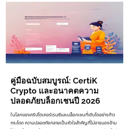
คู่มือฉบับสมบูรณ์: CertiK
Crypto และอนาคตความ
ปลอดภัยบล็อกเชนปี 2026
ในโลกของคริปโตเคอร์เรนซีและบล็อกเชนที่เติบโตอย่างก้าว
กระโดด ความปลอดภัยกลายเป็นหัวใจสำคัญที่ไม่อาจมองข้าม