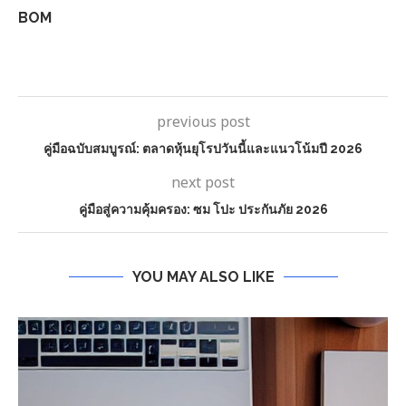
BOM
previous post
คู่มือฉบับสมบูรณ์: ตลาดหุ้นยุโรปวันนี้และแนวโน้มปี 2026
next post
คู่มือสู่ความคุ้มครอง: ซม โปะ ประกันภัย 2026
YOU MAY ALSO LIKE