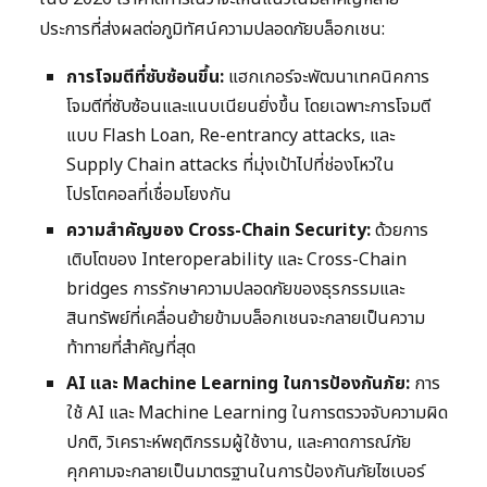
ประการที่ส่งผลต่อภูมิทัศน์ความปลอดภัยบล็อกเชน:
การโจมตีที่ซับซ้อนขึ้น:
แฮกเกอร์จะพัฒนาเทคนิคการ
โจมตีที่ซับซ้อนและแนบเนียนยิ่งขึ้น โดยเฉพาะการโจมตี
แบบ Flash Loan, Re-entrancy attacks, และ
Supply Chain attacks ที่มุ่งเป้าไปที่ช่องโหว่ใน
โปรโตคอลที่เชื่อมโยงกัน
ความสำคัญของ Cross-Chain Security:
ด้วยการ
เติบโตของ Interoperability และ Cross-Chain
bridges การรักษาความปลอดภัยของธุรกรรมและ
สินทรัพย์ที่เคลื่อนย้ายข้ามบล็อกเชนจะกลายเป็นความ
ท้าทายที่สำคัญที่สุด
AI และ Machine Learning ในการป้องกันภัย:
การ
ใช้ AI และ Machine Learning ในการตรวจจับความผิด
ปกติ, วิเคราะห์พฤติกรรมผู้ใช้งาน, และคาดการณ์ภัย
คุกคามจะกลายเป็นมาตรฐานในการป้องกันภัยไซเบอร์