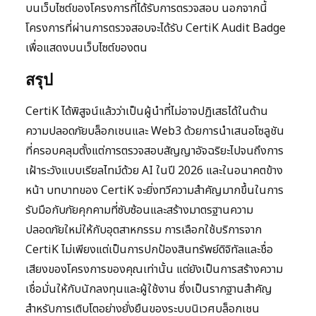
บนเว็บไซต์ของโครงการที่ได้รับการตรวจสอบ นอกจากนี้
โครงการที่ผ่านการตรวจสอบจะได้รับ CertiK Audit Badge
เพื่อแสดงบนเว็บไซต์ของตน
สรุป
CertiK ได้พิสูจน์แล้วว่าเป็นผู้นำที่ไม่อาจปฏิเสธได้ในด้าน
ความปลอดภัยบล็อกเชนและ Web3 ด้วยการนำเสนอโซลูชัน
ที่ครอบคลุมตั้งแต่การตรวจสอบสัญญาอัจฉริยะไปจนถึงการ
เฝ้าระวังแบบเรียลไทม์ด้วย AI ในปี 2026 และในอนาคตข้าง
หน้า บทบาทของ CertiK จะยิ่งทวีความสำคัญมากขึ้นในการ
รับมือกับภัยคุกคามที่ซับซ้อนและสร้างมาตรฐานความ
ปลอดภัยใหม่ให้กับอุตสาหกรรม การเลือกใช้บริการจาก
CertiK ไม่เพียงแต่เป็นการปกป้องสินทรัพย์ดิจิทัลและชื่อ
เสียงของโครงการของคุณเท่านั้น แต่ยังเป็นการสร้างความ
เชื่อมั่นให้กับนักลงทุนและผู้ใช้งาน ซึ่งเป็นรากฐานสำคัญ
สำหรับการเติบโตอย่างยั่งยืนของระบบนิเวศบล็อกเชน