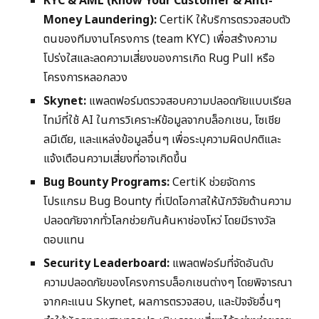
KYC & AML (Know Your Customer & Anti-
Money Laundering):
CertiK ให้บริการตรวจสอบตัว
ตนของทีมงานโครงการ (team KYC) เพื่อสร้างความ
โปร่งใสและลดความเสี่ยงของการเกิด Rug Pull หรือ
โครงการหลอกลวง
Skynet:
แพลตฟอร์มตรวจสอบความปลอดภัยแบบเรียล
ไทม์ที่ใช้ AI ในการวิเคราะห์ข้อมูลจากบล็อกเชน, โซเชีย
ลมีเดีย, และแหล่งข้อมูลอื่นๆ เพื่อระบุความผิดปกติและ
แจ้งเตือนความเสี่ยงที่อาจเกิดขึ้น
Bug Bounty Programs:
CertiK ช่วยจัดการ
โปรแกรม Bug Bounty ที่เปิดโอกาสให้นักวิจัยด้านความ
ปลอดภัยจากทั่วโลกช่วยกันค้นหาช่องโหว่ โดยมีรางวัล
ตอบแทน
Security Leaderboard:
แพลตฟอร์มที่จัดอันดับ
ความปลอดภัยของโครงการบล็อกเชนต่างๆ โดยพิจารณา
จากคะแนน Skynet, ผลการตรวจสอบ, และปัจจัยอื่นๆ