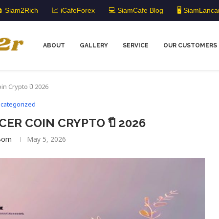
 Siam2Rich
📈 iCafeForex
💻 SiamCafe Blog
🖥️ SiamLanca
ABOUT
GALLERY
SERVICE
OUR CUSTOMERS
oin Crypto ปี 2026
categorized
ANCER COIN CRYPTO ปี 2026
Bom
May 5, 2026