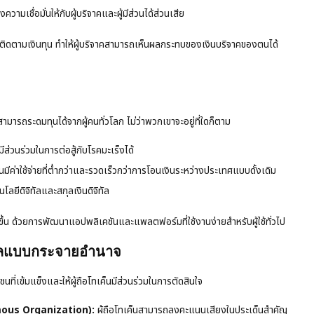
เชื่อมั่นให้กับผู้บริจาคและผู้มีส่วนได้ส่วนเสีย
รติดตามเงินทุน ทำให้ผู้บริจาคสามารถเห็นผลกระทบของเงินบริจาคของตนได้
มารถระดมทุนได้จากผู้คนทั่วโลก ไม่ว่าพวกเขาจะอยู่ที่ใดก็ตาม
ส่วนร่วมในการต่อสู้กับโรคมะเร็งได้
ค่าใช้จ่ายที่ต่ำกว่าและรวดเร็วกว่าการโอนเงินระหว่างประเทศแบบดั้งเดิม
นโลยีดิจิทัลและสกุลเงินดิจิทัล
้น ด้วยการพัฒนาแอปพลิเคชันและแพลตฟอร์มที่ใช้งานง่ายสำหรับผู้ใช้ทั่วไป
ูแลแบบกระจายอำนาจ
ี่เข้มแข็งและให้ผู้ถือโทเค็นมีส่วนร่วมในการตัดสินใจ
ous Organization):
ผู้ถือโทเค็นสามารถลงคะแนนเสียงในประเด็นสำคัญ