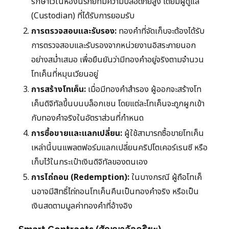
รักษาไว้ในห้องนิรภัยที่มีความปลอดภัยสูง โดยมีผู้ดูแล
(Custodian) ที่ได้รับการยอมรับ
การตรวจสอบและรับรอง:
ทองคำที่จัดเก็บจะต้องได้รับ
การตรวจสอบและรับรองจากหน่วยงานอิสระภายนอก
อย่างสม่ำเสมอ เพื่อยืนยันว่ามีทองคำอยู่จริงตามจำนวน
โทเค็นที่หมุนเวียนอยู่
การสร้างโทเค็น:
เมื่อมีทองคำสำรอง ผู้ออกจะสร้างโท
เค็นดิจิทัลขึ้นบนบล็อกเชน โดยแต่ละโทเค็นจะถูกผูกเข้า
กับทองคำจริงในอัตราส่วนที่กำหนด
การซื้อขายและแลกเปลี่ยน:
ผู้ใช้สามารถซื้อขายโทเค็น
เหล่านี้บนแพลตฟอร์มแลกเปลี่ยนคริปโตเคอร์เรนซี หรือ
เก็บไว้ในกระเป๋าเงินดิจิทัลของตนเอง
การไถ่ถอน (Redemption):
ในบางกรณี ผู้ถือโทเค็
นอาจมีสิทธิ์ไถ่ถอนโทเค็นคืนเป็นทองคำจริง หรือเป็น
เงินสดตามมูลค่าทองคำที่อ้างอิง