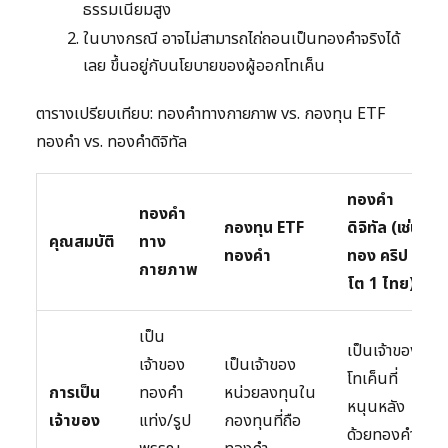
ธรรมเนียมสูง
ในบางกรณี อาจไม่สามารถไถ่ถอนเป็นทองคำจริงได้
เลย ขึ้นอยู่กับนโยบายของผู้ออกโทเค็น
ตารางเปรียบเทียบ: ทองคำทางกายภาพ vs. กองทุน ETF
ทองคำ vs. ทองคำดิจิทัล
ทองคำ
ทองคำ
กองทุน ETF
ดิจิทัล (เช่น
คุณสมบัติ
ทาง
ทองคำ
ทอง คริป
กายภาพ
โต 1 ไทย)
เป็น
เป็นเจ้าของ
เจ้าของ
เป็นเจ้าของ
โทเค็นที่
การเป็น
ทองคำ
หน่วยลงทุนใน
หนุนหลัง
เจ้าของ
แท่ง/รูป
กองทุนที่ถือ
ด้วยทองคำ