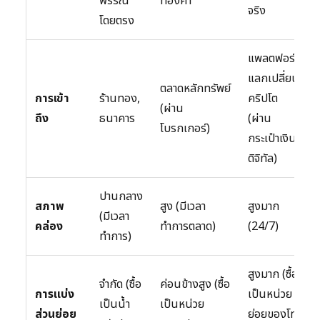
พรรณ
ทองคำ
จริง
โดยตรง
แพลตฟอร์ม
แลกเปลี่ยน
ตลาดหลักทรัพย์
การเข้า
ร้านทอง,
คริปโต
(ผ่าน
ถึง
ธนาคาร
(ผ่าน
โบรกเกอร์)
กระเป๋าเงิน
ดิจิทัล)
ปานกลาง
สภาพ
สูง (มีเวลา
สูงมาก
(มีเวลา
คล่อง
ทำการตลาด)
(24/7)
ทำการ)
สูงมาก (ซื้อ
จำกัด (ซื้อ
ค่อนข้างสูง (ซื้อ
การแบ่ง
เป็นหน่วย
เป็นน้ำ
เป็นหน่วย
ส่วนย่อย
ย่อยของโท