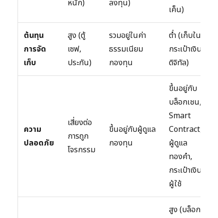
หนัก)
ลงทุน)
เค็น)
ต้นทุน
สูง (ตู้
รวมอยู่ในค่า
ต่ำ (เก็บใน
การจัด
เซฟ,
ธรรมเนียม
กระเป๋าเงิน
เก็บ
ประกัน)
กองทุน
ดิจิทัล)
ขึ้นอยู่กับ
บล็อกเชน,
Smart
เสี่ยงต่อ
ความ
ขึ้นอยู่กับผู้ดูแล
Contract,
การถูก
ปลอดภัย
กองทุน
ผู้ดูแล
โจรกรรม
ทองคำ,
กระเป๋าเงิน
ผู้ใช้
สูง (บล็อก