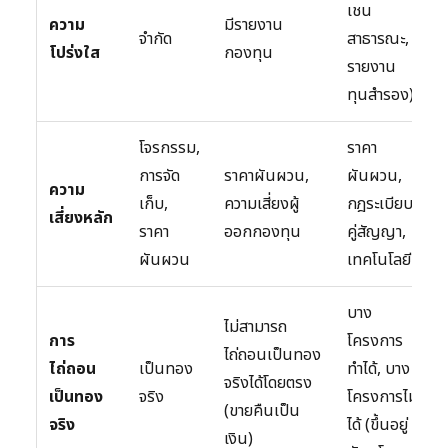
เชน
ความ
มีรายงาน
จำกัด
สาธารณะ,
โปร่งใส
กองทุน
รายงาน
ทุนสำรอง)
โจรกรรม,
ราคา
การจัด
ราคาผันผวน,
ผันผวน,
ความ
เก็บ,
ความเสี่ยงผู้
กฎระเบียบ,
เสี่ยงหลัก
ราคา
ออกกองทุน
คู่สัญญา,
ผันผวน
เทคโนโลยี
บาง
ไม่สามารถ
การ
โครงการ
ไถ่ถอนเป็นทอง
ไถ่ถอน
เป็นทอง
ทำได้, บาง
จริงได้โดยตรง
เป็นทอง
จริง
โครงการไม่
(ขายคืนเป็น
จริง
ได้ (ขึ้นอยู่
เงิน)