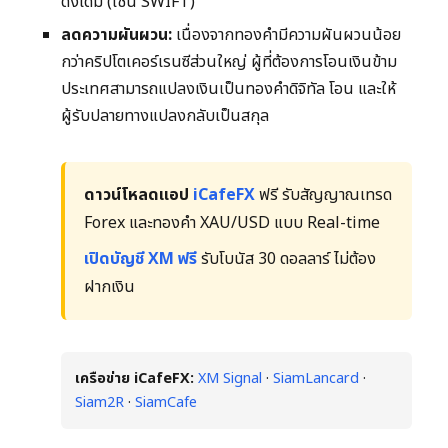
ดั้งเดิม (เช่น SWIFT)
ลดความผันผวน:
เนื่องจากทองคำมีความผันผวนน้อย
กว่าคริปโตเคอร์เรนซีส่วนใหญ่ ผู้ที่ต้องการโอนเงินข้าม
ประเทศสามารถแปลงเงินเป็นทองคำดิจิทัล โอน และให้
ผู้รับปลายทางแปลงกลับเป็นสกุล
ดาวน์โหลดแอป
iCafeFX
ฟรี รับสัญญาณเทรด
Forex และทองคำ XAU/USD แบบ Real-time
เปิดบัญชี XM ฟรี
รับโบนัส 30 ดอลลาร์ ไม่ต้อง
ฝากเงิน
เครือข่าย iCafeFX:
XM Signal
·
SiamLancard
·
Siam2R
·
SiamCafe