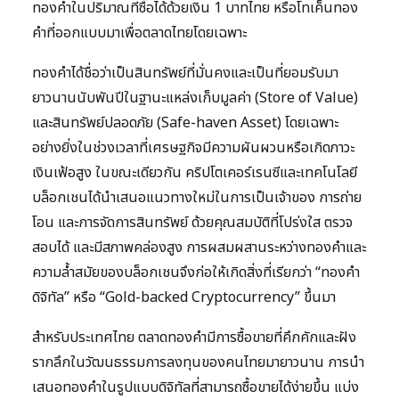
ทองคำในปริมาณที่ซื้อได้ด้วยเงิน 1 บาทไทย หรือโทเค็นทอง
คำที่ออกแบบมาเพื่อตลาดไทยโดยเฉพาะ
ทองคำได้ชื่อว่าเป็นสินทรัพย์ที่มั่นคงและเป็นที่ยอมรับมา
ยาวนานนับพันปีในฐานะแหล่งเก็บมูลค่า (Store of Value)
และสินทรัพย์ปลอดภัย (Safe-haven Asset) โดยเฉพาะ
อย่างยิ่งในช่วงเวลาที่เศรษฐกิจมีความผันผวนหรือเกิดภาวะ
เงินเฟ้อสูง ในขณะเดียวกัน คริปโตเคอร์เรนซีและเทคโนโลยี
บล็อกเชนได้นำเสนอแนวทางใหม่ในการเป็นเจ้าของ การถ่าย
โอน และการจัดการสินทรัพย์ ด้วยคุณสมบัติที่โปร่งใส ตรวจ
สอบได้ และมีสภาพคล่องสูง การผสมผสานระหว่างทองคำและ
ความล้ำสมัยของบล็อกเชนจึงก่อให้เกิดสิ่งที่เรียกว่า “ทองคำ
ดิจิทัล” หรือ “Gold-backed Cryptocurrency” ขึ้นมา
สำหรับประเทศไทย ตลาดทองคำมีการซื้อขายที่คึกคักและฝัง
รากลึกในวัฒนธรรมการลงทุนของคนไทยมายาวนาน การนำ
เสนอทองคำในรูปแบบดิจิทัลที่สามารถซื้อขายได้ง่ายขึ้น แบ่ง