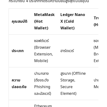
กระเป๋าเงิน 4 ประเภทที่ได้รับความนิยมสูงสุดในปัจจุบัน
MetaMask
Ledger Nano
Trust 
คุณสมบัติ
(Hot
X (Cold
(Hot W
Wallet)
Wallet)
ซอฟต์แวร์
ซอฟต์แวร
(Browser
(Mobile
ประเภท
ฮาร์ดแวร์
Extension,
Browse
Mobile)
Extensi
ปานกลาง
สูงมาก (Offline
ความ
(ต้องระวัง
Storage,
ปานกลาง
ปลอดภัย
Phishing
Secure
MetaM
และมัลแวร์)
Element)
Ethereum