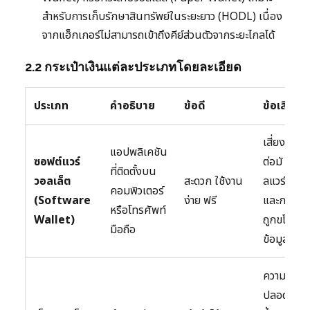
สำหรับการเก็บรักษาสินทรัพย์ในระยะยาว (HODL) เนื่อง
จากแฮ็กเกอร์ไม่สามารถเข้าถึงคีย์ส่วนตัวจากระยะไกลได้
2.2 กระเป๋าเงินแต่ละประเภทโดยละเอียด
ประเภท
คำอธิบาย
ข้อดี
ข้อเสีย
เสี่ยง
แอปพลิเคชัน
ซอฟต์แวร์
ต่อมั
ที่ติดตั้งบน
วอลเล็ต
สะดวก ใช้งาน
ลแวร์
คอมพิวเตอร์
(Software
ง่าย ฟรี
และการ
หรือโทรศัพท์
Wallet)
ถูกขโมย
มือถือ
ข้อมูล
ความ
ปลอดภัย