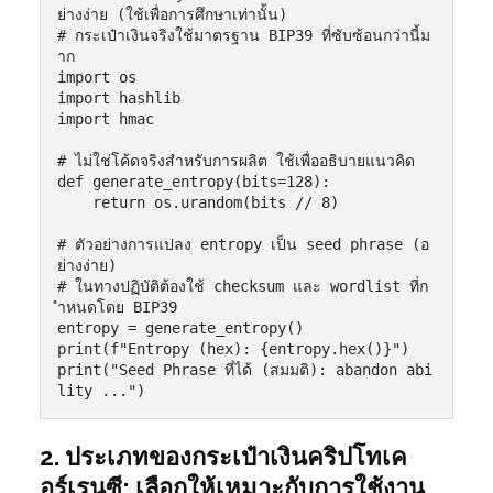
ย่างง่าย (ใช้เพื่อการศึกษาเท่านั้น)

# กระเป๋าเงินจริงใช้มาตรฐาน BIP39 ที่ซับซ้อนกว่านี้ม
าก

import os

import hashlib

import hmac

# ไม่ใช่โค้ดจริงสำหรับการผลิต ใช้เพื่ออธิบายแนวคิด

def generate_entropy(bits=128):

    return os.urandom(bits // 8)

# ตัวอย่างการแปลง entropy เป็น seed phrase (อ
ย่างง่าย)

# ในทางปฏิบัติต้องใช้ checksum และ wordlist ที่ก
ำหนดโดย BIP39

entropy = generate_entropy()

print(f"Entropy (hex): {entropy.hex()}")

print("Seed Phrase ที่ได้ (สมมติ): abandon abi
2. ประเภทของกระเป๋าเงินคริปโทเค
อร์เรนซี: เลือกให้เหมาะกับการใช้งาน