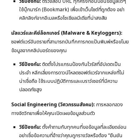
วิธีป้องกัน:
ตรวจสอบ URL ทุกครั้งก่อนป้อนข้อมูลใดๆ
ใช้บุ๊กมาร์ก (Bookmark) เพื่อเข้าเว็บไซต์ที่ถูกต้อง อย่า
คลิกลิงก์จากอีเมลหรือโซเชียลมีเดียที่น่าสงสัย
มัลแวร์และคีย์ล็อกเกอร์ (Malware & Keyloggers):
ซอฟต์แวร์อันตรายที่สามารถบันทึกการกดแป้นพิมพ์หรือขโมย
ข้อมูลจากคลิปบอร์ดของคุณ
วิธีป้องกัน:
ติดตั้งโปรแกรมป้องกันไวรัสที่อัปเดตเป็น
ประจำ หลีกเลี่ยงการดาวน์โหลดซอฟต์แวร์จากแหล่งที่ไม่
น่าเชื่อถือ ใช้ระบบปฏิบัติการและเบราว์เซอร์ที่มีความ
ปลอดภัยสูง
Social Engineering (วิศวกรรมสังคม):
การหลอกลวง
ทางจิตวิทยาเพื่อให้คุณเปิดเผยข้อมูลส่วนตัว
วิธีป้องกัน:
ตั้งคำถามกับทุกคนที่ขอข้อมูลที่ละเอียดอ่อน
อย่าเชื่อข้อความที่อ้างว่าคุณถูกรางวัลหรือต้อง “ยืนยัน