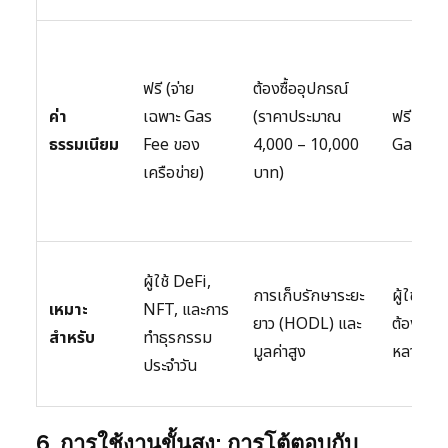
ฟรี (จ่าย
ต้องซื้ออุปกรณ์
ค่า
เฉพาะ Gas
(ราคาประมาณ
ฟรี (จ่า
ธรรมเนียม
Fee ของ
4,000 – 10,000
Gas Fee
เครือข่าย)
บาท)
ผู้ใช้ DeFi,
การเก็บรักษาระยะ
ผู้ใช้มือถื
เหมาะ
NFT, และการ
ยาว (HODL) และ
ต้องการก
สำหรับ
ทำธุรกรรม
มูลค่าสูง
หลายฟังก
ประจำวัน
6. การใช้งานขั้นสูง: การโต้ตอบกับ