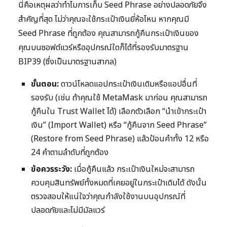
นี่คือเหตุผลว่าทำไมการเก็บ Seed Phrase อย่างปลอดภัยจึง
สำคัญที่สุด ไม่ว่าคุณจะใช้กระเป๋าเงินยี่ห้อไหน หากคุณมี
Seed Phrase ที่ถูกต้อง คุณสามารถกู้คืนกระเป๋าเงินของ
คุณบนซอฟต์แวร์หรืออุปกรณ์ใดก็ได้ที่รองรับมาตรฐาน
BIP39 (ซึ่งเป็นมาตรฐานสากล)
ขั้นตอน:
ดาวน์โหลดแอปกระเป๋าเงินเดิมหรือแอปอื่นที่
รองรับ (เช่น ถ้าคุณใช้ MetaMask มาก่อน คุณสามารถ
กู้คืนใน Trust Wallet ได้) เลือกตัวเลือก “นำเข้ากระเป๋า
เงิน” (Import Wallet) หรือ “กู้คืนจาก Seed Phrase”
(Restore from Seed Phrase) แล้วป้อนคำทั้ง 12 หรือ
24 คำตามลำดับที่ถูกต้อง
ข้อควรระวัง:
เมื่อกู้คืนแล้ว กระเป๋าเงินใหม่จะสามารถ
ควบคุมสินทรัพย์ทั้งหมดที่เคยอยู่ในกระเป๋าเดิมได้ ดังนั้น
ตรวจสอบให้แน่ใจว่าคุณกำลังใช้งานบนอุปกรณ์ที่
ปลอดภัยและไม่มีมัลแวร์