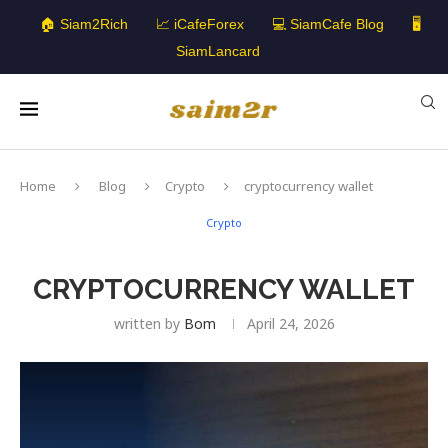
🏠 Siam2Rich
📈 iCafeForex
💻 SiamCafe Blog
🖥️
SiamLancard
Home
Blog
Crypto
cryptocurrency wallet
Crypto
CRYPTOCURRENCY WALLET
written by
Bom
April 24, 2026