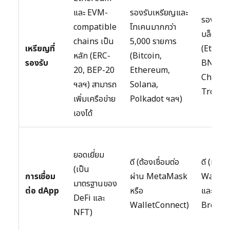
และ EVM-
รองรับเหรียญและ
รองรับห
compatible
โทเคนมากกว่า
บล็อกเช
chains เป็น
5,000 รายการ
เหรียญที่
(Ether
หลัก (ERC-
(Bitcoin,
รองรับ
BNB Sm
20, BEP-20
Ethereum,
Chain, 
ฯลฯ) สามารถ
Solana,
Tron ฯล
เพิ่มเครือข่าย
Polkadot ฯลฯ)
เองได้
ยอดเยี่ยม
ดี (ต้องเชื่อมต่อ
ดี (มี
(เป็น
การเชื่อม
ผ่าน MetaMask
Wallet
มาตรฐานของ
ต่อ dApp
หรือ
และ DA
DeFi และ
WalletConnect)
Browser
NFT)