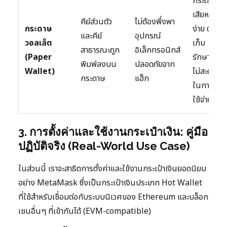
กระดาษ
เสียหาย
คีย์ส่วนตัว
ไม่ต้องพึ่งพา
กระดาษ
ง่าย ต้อง
และคีย์
อุปกรณ์
วอลเล็ต
เก็บ
สาธารณะถูก
อิเล็กทรอนิกส์
(Paper
รักษาดีๆ
พิมพ์ลงบน
ปลอดภัยจาก
Wallet)
ไม่สะดวก
กระดาษ
แฮ็ก
ในการ
ใช้จ่าย
3. การตั้งค่าและใช้งานกระเป๋าเงิน: คู่มือ
ปฏิบัติจริง (Real-World Use Case)
ในส่วนนี้ เราจะสาธิตการตั้งค่าและใช้งานกระเป๋าเงินยอดนิยม
อย่าง MetaMask ซึ่งเป็นกระเป๋าเงินประเภท Hot Wallet
ที่ใช้สำหรับเชื่อมต่อกับระบบนิเวศของ Ethereum และบล็อก
เชนอื่นๆ ที่เข้ากันได้ (EVM-compatible)