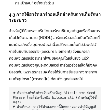
กระเป๋าเงิน” อย่างเร่งด่วน
4.3 การใช้ฮาร์ดแวร์วอลเล็ตสำหรับการเก็บรักษา
ระยะยาว
สำหรับผู้ที่ถือครองคริปโทเคอร์เรนซีในมูลค่าสูงหรือต้องการ
เก็บไว้เป็นเวลานาน (HODL) ฮาร์ดแวร์วอลเล็ตเป็นตัวเลือกที่
แนะนำอย่างยิ่ง อุปกรณ์เหล่านี้จะสร้างและเก็บคีย์ส่วนตัวไว้
ภายในชิปที่ปลอดภัย (Secure Element) ซึ่งแยกจาก
คอมพิวเตอร์หรือสมาร์ทโฟนของคุณโดยสิ้นเชิง แม้ว่า
คอมพิวเตอร์ของคุณจะติดมัลแวร์ ฮาร์ดแวร์วอลเล็ตก็ยังคง
ปลอดภัย เพราะธุรกรรมจะต้องได้รับการยืนยันทางกายภาพ
บนตัวอุปกรณ์ (การกดปุ่ม) ก่อนที่จะถูกส่งออกไป
# ตัวอย่างคำสั่งสำหรับสร้างที่อยู่ Bitcoin จาก Seed 
Phrase โดยใช้เครื่องมือ bitcoin-cli (สำหรับผู้ใช้ขั้
นสูง)

# คำเตือน: การใช้คำสั่งเหล่านี้ผิดพลาดอาจทำให้สูญเสี