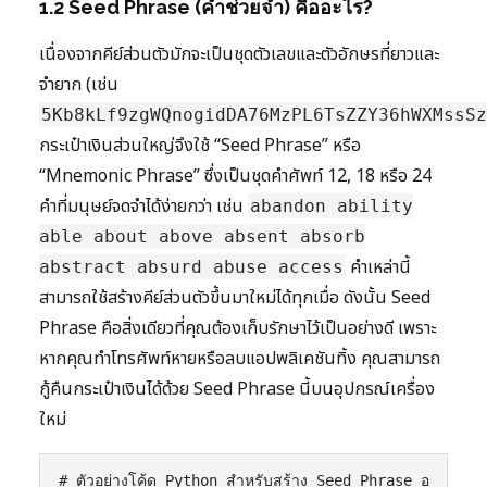
1.2 Seed Phrase (คำช่วยจำ) คืออะไร?
เนื่องจากคีย์ส่วนตัวมักจะเป็นชุดตัวเลขและตัวอักษรที่ยาวและ
จำยาก (เช่น
5Kb8kLf9zgWQnogidDA76MzPL6TsZZY36hWXMssSz
กระเป๋าเงินส่วนใหญ่จึงใช้ “Seed Phrase” หรือ
“Mnemonic Phrase” ซึ่งเป็นชุดคำศัพท์ 12, 18 หรือ 24
คำที่มนุษย์จดจำได้ง่ายกว่า เช่น
abandon ability
able about above absent absorb
คำเหล่านี้
abstract absurd abuse access
สามารถใช้สร้างคีย์ส่วนตัวขึ้นมาใหม่ได้ทุกเมื่อ ดังนั้น Seed
Phrase คือสิ่งเดียวที่คุณต้องเก็บรักษาไว้เป็นอย่างดี เพราะ
หากคุณทำโทรศัพท์หายหรือลบแอปพลิเคชันทิ้ง คุณสามารถ
กู้คืนกระเป๋าเงินได้ด้วย Seed Phrase นี้บนอุปกรณ์เครื่อง
ใหม่
# ตัวอย่างโค้ด Python สำหรับสร้าง Seed Phrase อ