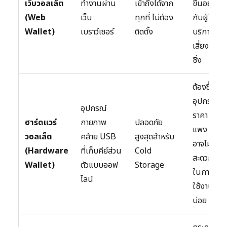
เว็บวอลเล็ต
ทำงานผ่าน
เข้าถึงได้จาก
ขึ้นอยู่
(Web
เว็บ
ทุกที่ ไม่ต้อง
กับผู้ให้
Wallet)
เบราว์เซอร์
ติดตั้ง
บริการ
เสี่ยงฟิช
ชิ่ง
ต้องซื้อ
อุปกรณ์
อุปกรณ์
ราคา
ฮาร์ดแวร์
กายภาพ
ปลอดภัย
แพง
วอลเล็ต
คล้าย USB
สูงสุดสำหรับ
อาจไม่
(Hardware
ที่เก็บคีย์ส่วน
Cold
สะดวก
Wallet)
ตัวแบบออฟ
Storage
ในการ
ไลน์
ใช้งาน
บ่อย