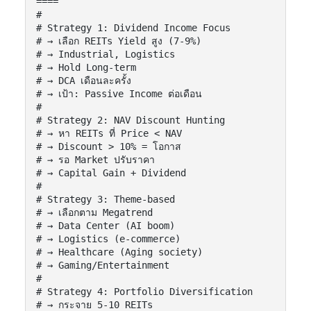
====

#

# Strategy 1: Dividend Income Focus

# → เลือก REITs Yield สูง (7-9%)

# → Industrial, Logistics

# → Hold Long-term

# → DCA เดือนละครั้ง

# → เป้า: Passive Income ต่อเดือน

#

# Strategy 2: NAV Discount Hunting

# → หา REITs ที่ Price < NAV

# → Discount > 10% = โอกาส

# → รอ Market ปรับราคา

# → Capital Gain + Dividend

#

# Strategy 3: Theme-based

# → เลือกตาม Megatrend

# → Data Center (AI boom)

# → Logistics (e-commerce)

# → Healthcare (Aging society)

# → Gaming/Entertainment

#

# Strategy 4: Portfolio Diversification

# → กระจาย 5-10 REITs
