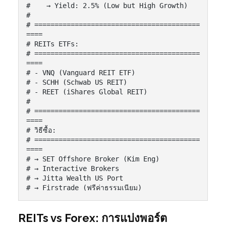
#    → Yield: 2.5% (Low but High Growth)

#

# =========================================
====

# REITs ETFs:

# =========================================
====

# - VNQ (Vanguard REIT ETF)

# - SCHH (Schwab US REIT)

# - REET (iShares Global REIT)

#

# =========================================
====

# วิธีซื้อ:

# =========================================
====

# → SET Offshore Broker (Kim Eng)

# → Interactive Brokers

# → Jitta Wealth US Port

# → Firstrade (ฟรีค่าธรรมเนียม)
REITs vs Forex: การแบ่งพอร์ต