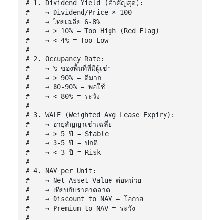
# 1. Dividend Yield (สำคัญสุด):

#    → Dividend/Price × 100

#    → ไทยเฉลี่ย 6-8%

#    → > 10% = Too High (Red Flag)

#    → < 4% = Too Low

#

# 2. Occupancy Rate:

#    → % ของพื้นที่ที่มีผู้เช่า

#    → > 90% = ดีมาก

#    → 80-90% = พอใช้

#    → < 80% = ระวัง

#

# 3. WALE (Weighted Avg Lease Expiry):

#    → อายุสัญญาเช่าเฉลี่ย

#    → > 5 ปี = Stable

#    → 3-5 ปี = ปกติ

#    → < 3 ปี = Risk

#

# 4. NAV per Unit:

#    → Net Asset Value ต่อหน่วย

#    → เทียบกับราคาตลาด

#    → Discount to NAV = โอกาส

#    → Premium to NAV = ระวัง

#
