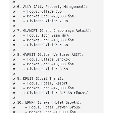
#

# 6. ALLY (Ally Property Management):

#    → Focus: Office CBD

#    → Market Cap: ~20,000 ล้าน

#    → Dividend Yield: 7.0%

#

# 7. GLANDRT (Grand Chaophraya Retail):

#    → Focus: Icon Siam พื้นที่

#    → Market Cap: ~15,000 ล้าน

#    → Dividend Yield: 5.8%

#

# 8. GVREIT (Golden Ventures REIT):

#    → Focus: Office Bangkok

#    → Market Cap: ~18,000 ล้าน

#    → Dividend Yield: 6.5%

#

# 9. DREIT (Dusit Thani):

#    → Focus: Hotel, Resort

#    → Market Cap: ~12,000 ล้าน

#    → Dividend Yield: 6.5-8% (ผันผวน)

#

# 10. ERWPF (Erawan Hotel Growth):

#     → Focus: Hotel Erawan Group

#     → Market Cap: ~10,000 ล้าน
