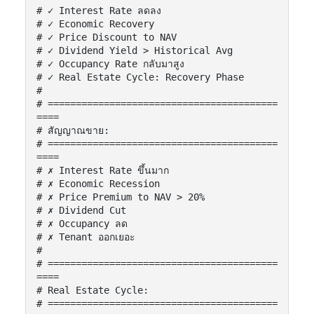
# ✓ Interest Rate ลดลง

# ✓ Economic Recovery

# ✓ Price Discount to NAV

# ✓ Dividend Yield > Historical Avg

# ✓ Occupancy Rate กลับมาสูง

# ✓ Real Estate Cycle: Recovery Phase

#

# =========================================
====

# สัญญาณขาย:

# =========================================
====

# ✗ Interest Rate ขึ้นมาก

# ✗ Economic Recession

# ✗ Price Premium to NAV > 20%

# ✗ Dividend Cut

# ✗ Occupancy ลด

# ✗ Tenant ออกเยอะ

#

# =========================================
====

# Real Estate Cycle:

# =========================================