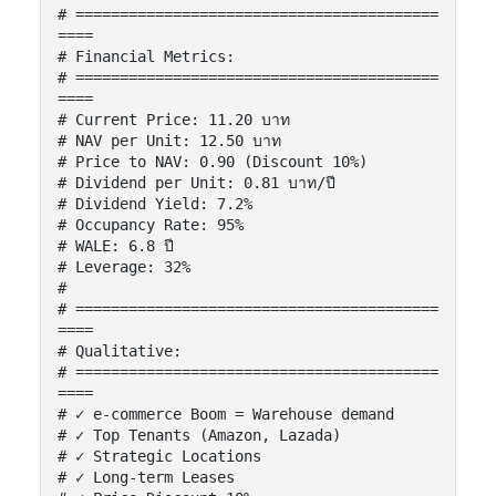
# =========================================
====

# Financial Metrics:

# =========================================
====

# Current Price: 11.20 บาท

# NAV per Unit: 12.50 บาท

# Price to NAV: 0.90 (Discount 10%)

# Dividend per Unit: 0.81 บาท/ปี

# Dividend Yield: 7.2%

# Occupancy Rate: 95%

# WALE: 6.8 ปี

# Leverage: 32%

#

# =========================================
====

# Qualitative:

# =========================================
====

# ✓ e-commerce Boom = Warehouse demand

# ✓ Top Tenants (Amazon, Lazada)

# ✓ Strategic Locations

# ✓ Long-term Leases
