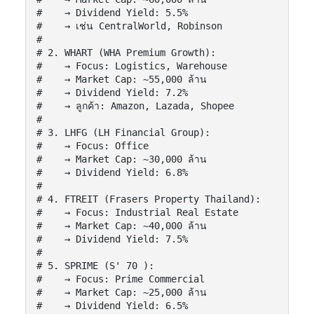
#    → Dividend Yield: 5.5%

#    → เช่น CentralWorld, Robinson

#

# 2. WHART (WHA Premium Growth):

#    → Focus: Logistics, Warehouse

#    → Market Cap: ~55,000 ล้าน

#    → Dividend Yield: 7.2%

#    → ลูกค้า: Amazon, Lazada, Shopee

#

# 3. LHFG (LH Financial Group):

#    → Focus: Office

#    → Market Cap: ~30,000 ล้าน

#    → Dividend Yield: 6.8%

#

# 4. FTREIT (Frasers Property Thailand):

#    → Focus: Industrial Real Estate

#    → Market Cap: ~40,000 ล้าน

#    → Dividend Yield: 7.5%

#

# 5. SPRIME (S' 70 ):

#    → Focus: Prime Commercial

#    → Market Cap: ~25,000 ล้าน

#    → Dividend Yield: 6.5%
