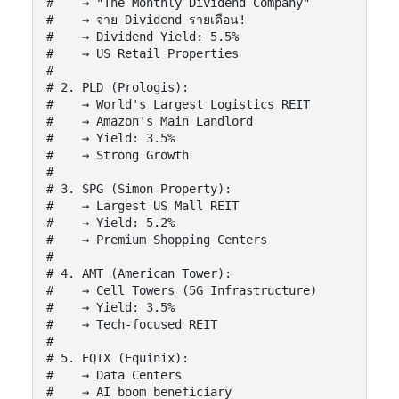
#    → "The Monthly Dividend Company"

#    → จ่าย Dividend รายเดือน!

#    → Dividend Yield: 5.5%

#    → US Retail Properties

#

# 2. PLD (Prologis):

#    → World's Largest Logistics REIT

#    → Amazon's Main Landlord

#    → Yield: 3.5%

#    → Strong Growth

#

# 3. SPG (Simon Property):

#    → Largest US Mall REIT

#    → Yield: 5.2%

#    → Premium Shopping Centers

#

# 4. AMT (American Tower):

#    → Cell Towers (5G Infrastructure)

#    → Yield: 3.5%

#    → Tech-focused REIT

#

# 5. EQIX (Equinix):

#    → Data Centers

#    → AI boom beneficiary
