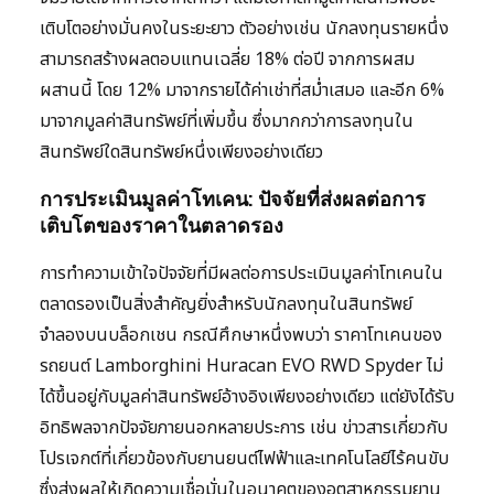
เติบโตอย่างมั่นคงในระยะยาว ตัวอย่างเช่น นักลงทุนรายหนึ่ง
สามารถสร้างผลตอบแทนเฉลี่ย 18% ต่อปี จากการผสม
ผสานนี้ โดย 12% มาจากรายได้ค่าเช่าที่สม่ำเสมอ และอีก 6%
มาจากมูลค่าสินทรัพย์ที่เพิ่มขึ้น ซึ่งมากกว่าการลงทุนใน
สินทรัพย์ใดสินทรัพย์หนึ่งเพียงอย่างเดียว
การประเมินมูลค่าโทเคน: ปัจจัยที่ส่งผลต่อการ
เติบโตของราคาในตลาดรอง
การทำความเข้าใจปัจจัยที่มีผลต่อการประเมินมูลค่าโทเคนใน
ตลาดรองเป็นสิ่งสำคัญยิ่งสำหรับนักลงทุนในสินทรัพย์
จำลองบนบล็อกเชน กรณีศึกษาหนึ่งพบว่า ราคาโทเคนของ
รถยนต์ Lamborghini Huracan EVO RWD Spyder ไม่
ได้ขึ้นอยู่กับมูลค่าสินทรัพย์อ้างอิงเพียงอย่างเดียว แต่ยังได้รับ
อิทธิพลจากปัจจัยภายนอกหลายประการ เช่น ข่าวสารเกี่ยวกับ
โปรเจกต์ที่เกี่ยวข้องกับยานยนต์ไฟฟ้าและเทคโนโลยีไร้คนขับ
ซึ่งส่งผลให้เกิดความเชื่อมั่นในอนาคตของอุตสาหกรรมยาน