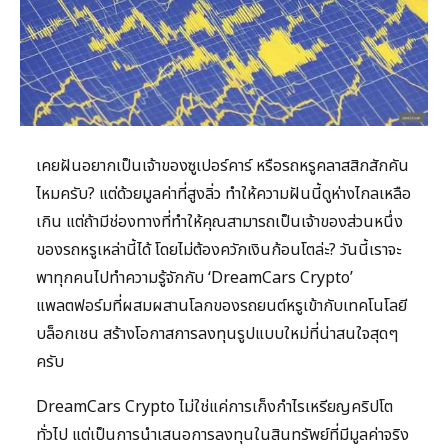
เคยฝันอยากเป็นเจ้าของซูเปอร์คาร์ หรือรถหรูคลาสสิกสักคัน
ไหมครับ? แต่ด้วยมูลค่าที่สูงลิ่ว ทำให้ความฝันนี้ดูห่างไกลเหลือ
เกิน แต่ถ้ามีช่องทางที่ทำให้คุณสามารถเป็นเจ้าของส่วนหนึ่ง
ของรถหรูเหล่านี้ได้ โดยไม่ต้องควักเงินก้อนโตล่ะ? วันนี้เราจะ
พาทุกคนไปทำความรู้จักกับ ‘DreamCars Crypto’
แพลตฟอร์มที่ผสมผสานโลกของรถยนต์หรูเข้ากับเทคโนโลยี
บล็อกเชน สร้างโอกาสการลงทุนรูปแบบใหม่ที่น่าสนใจสุดๆ
ครับ
DreamCars Crypto ไม่ใช่แค่การเก็งกำไรเหรียญคริปโต
ทั่วไป แต่เป็นการนำเสนอการลงทุนในสินทรัพย์ที่มีมูลค่าจริง