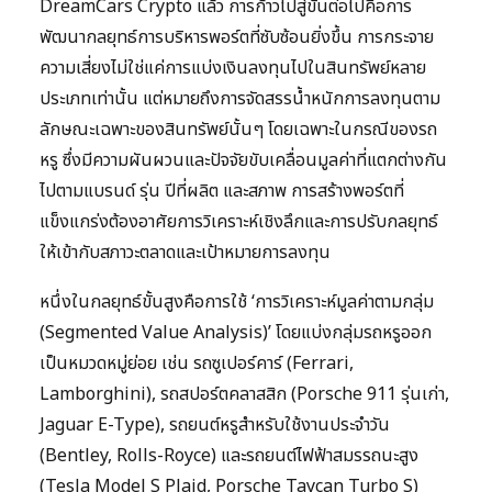
DreamCars Crypto แล้ว การก้าวไปสู่ขั้นต่อไปคือการ
พัฒนากลยุทธ์การบริหารพอร์ตที่ซับซ้อนยิ่งขึ้น การกระจาย
ความเสี่ยงไม่ใช่แค่การแบ่งเงินลงทุนไปในสินทรัพย์หลาย
ประเภทเท่านั้น แต่หมายถึงการจัดสรรน้ำหนักการลงทุนตาม
ลักษณะเฉพาะของสินทรัพย์นั้นๆ โดยเฉพาะในกรณีของรถ
หรู ซึ่งมีความผันผวนและปัจจัยขับเคลื่อนมูลค่าที่แตกต่างกัน
ไปตามแบรนด์ รุ่น ปีที่ผลิต และสภาพ การสร้างพอร์ตที่
แข็งแกร่งต้องอาศัยการวิเคราะห์เชิงลึกและการปรับกลยุทธ์
ให้เข้ากับสภาวะตลาดและเป้าหมายการลงทุน
หนึ่งในกลยุทธ์ขั้นสูงคือการใช้ ‘การวิเคราะห์มูลค่าตามกลุ่ม
(Segmented Value Analysis)’ โดยแบ่งกลุ่มรถหรูออก
เป็นหมวดหมู่ย่อย เช่น รถซูเปอร์คาร์ (Ferrari,
Lamborghini), รถสปอร์ตคลาสสิก (Porsche 911 รุ่นเก่า,
Jaguar E-Type), รถยนต์หรูสำหรับใช้งานประจำวัน
(Bentley, Rolls-Royce) และรถยนต์ไฟฟ้าสมรรถนะสูง
(Tesla Model S Plaid, Porsche Taycan Turbo S)