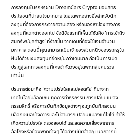
การลงทุนในรถหรูผ่าน DreamCars Crypto มอบสิทธิ
ประโยชน์ที่น่าสนใจมากมาย โดยเฉพาะอย่างยิ่งสำหรับนัก
ลงทุนที่ต้องการกระจายความเสี่ยง หรือมองหาช่องทางการ
ลงทุนที่แตกต่างออกไป ข้อดีข้อแรกที่เห็นได้ชัดคือ ‘การเข้าถึง
สินทรัพย์มูลค่าสูง’ ที่ง่ายขึ้น จากเดิมที่ต้องใช้เงินจำนวน
มหาศาล ตอนนี้คุณสามารถเป็นเจ้าของส่วนหนึ่งของรถหรูใน
ฝันได้ด้วยเงินลงทุนที่ยืดหยุ่นกว่าเดิมมาก ถือเป็นการเปิด
ประตูสู่โลกการลงทุนที่เคยจำกัดวงอยู่เฉพาะกลุ่มคนรวย
เท่านั้น
ประการต่อมาคือ ‘ความโปร่งใสและปลอดภัย’ ที่มาจาก
เทคโนโลยีบล็อกเชน ทุกการทำธุรกรรม การเปลี่ยนแปลง
กรรมสิทธิ์ หรือการบันทึกข้อมูลต่างๆ จะถูกบันทึกลงบน
บล็อกเชนอย่างถาวรและไม่สามารถเปลี่ยนแปลงแก้ไขได้ ทำให้
เกิดความโปร่งใส ตรวจสอบได้ และลดความเสี่ยงจากการ
ฉ้อโกงหรือข้อพิพาทต่างๆ ได้อย่างมีนัยสำคัญ นอกจากนี้