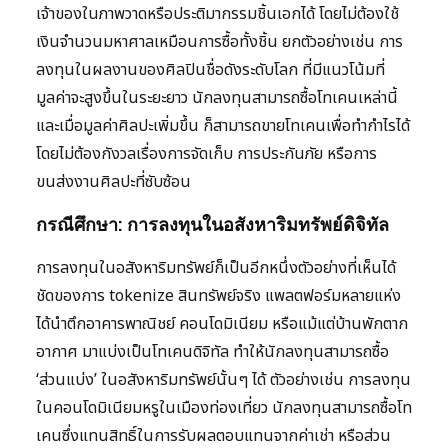
เจ้าของในภาพวาดหรือประติมากรรมชิ้นเอกได้ โดยไม่ต้องใช้
เงินจำนวนมหาศาลเหมือนการซื้อทั้งชิ้น ยกตัวอย่างเช่น การ
ลงทุนในผลงานของศิลปินชื่อดังระดับโลก ที่มีแนวโน้มที่
มูลค่าจะสูงขึ้นในระยะยาว นักลงทุนสามารถซื้อโทเคนเหล่านี้
และเมื่อมูลค่าศิลปะเพิ่มขึ้น ก็สามารถขายโทเคนเพื่อทำกำไรได้
โดยไม่ต้องกังวลเรื่องการจัดเก็บ การประกันภัย หรือการ
ขนส่งงานศิลปะที่ซับซ้อน
กรณีศึกษา: การลงทุนในอสังหาริมทรัพย์ดิจิทัล
การลงทุนในอสังหาริมทรัพย์ก็เป็นอีกหนึ่งตัวอย่างที่เห็นได้
ชัดของการ tokenize สินทรัพย์จริง แพลตฟอร์มหลายแห่ง
ได้นำตึกอาคารพาณิชย์ คอนโดมิเนียม หรือแม้แต่บ้านพักตาก
อากาศ มาแบ่งเป็นโทเคนดิจิทัล ทำให้นักลงทุนสามารถซื้อ
‘ส่วนแบ่ง’ ในอสังหาริมทรัพย์นั้นๆ ได้ ตัวอย่างเช่น การลงทุน
ในคอนโดมิเนียมหรูในเมืองท่องเที่ยว นักลงทุนสามารถซื้อโท
เคนซึ่งแทนสิทธิ์ในการรับผลตอบแทนจากค่าเช่า หรือส่วน