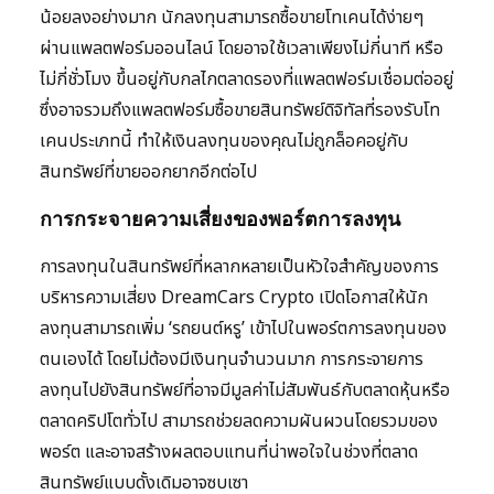
น้อยลงอย่างมาก นักลงทุนสามารถซื้อขายโทเคนได้ง่ายๆ
ผ่านแพลตฟอร์มออนไลน์ โดยอาจใช้เวลาเพียงไม่กี่นาที หรือ
ไม่กี่ชั่วโมง ขึ้นอยู่กับกลไกตลาดรองที่แพลตฟอร์มเชื่อมต่ออยู่
ซึ่งอาจรวมถึงแพลตฟอร์มซื้อขายสินทรัพย์ดิจิทัลที่รองรับโท
เคนประเภทนี้ ทำให้เงินลงทุนของคุณไม่ถูกล็อคอยู่กับ
สินทรัพย์ที่ขายออกยากอีกต่อไป
การกระจายความเสี่ยงของพอร์ตการลงทุน
การลงทุนในสินทรัพย์ที่หลากหลายเป็นหัวใจสำคัญของการ
บริหารความเสี่ยง DreamCars Crypto เปิดโอกาสให้นัก
ลงทุนสามารถเพิ่ม ‘รถยนต์หรู’ เข้าไปในพอร์ตการลงทุนของ
ตนเองได้ โดยไม่ต้องมีเงินทุนจำนวนมาก การกระจายการ
ลงทุนไปยังสินทรัพย์ที่อาจมีมูลค่าไม่สัมพันธ์กับตลาดหุ้นหรือ
ตลาดคริปโตทั่วไป สามารถช่วยลดความผันผวนโดยรวมของ
พอร์ต และอาจสร้างผลตอบแทนที่น่าพอใจในช่วงที่ตลาด
สินทรัพย์แบบดั้งเดิมอาจซบเซา