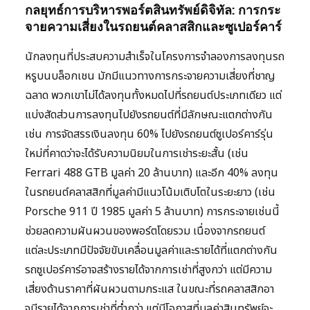
กลยุทธ์การบริหารพอร์ตสินทรัพย์ดิจิทัล: การกระ
จายความเสี่ยงในรถยนต์คลาสสิกและซูเปอร์คาร์
นักลงทุนที่ประสบความสำเร็จในโครงการจำลองการลงทุนรถ
หรูบนบล็อกเชน มักมีแนวทางการกระจายความเสี่ยงที่ชาญ
ฉลาด พวกเขาไม่ได้ลงทุนทั้งหมดไปที่รถยนต์ประเภทเดียว แต่
แบ่งสัดส่วนการลงทุนไปยังรถยนต์ที่มีลักษณะแตกต่างกัน
เช่น การจัดสรรเงินลงทุน 60% ไปยังรถยนต์ซูเปอร์คาร์รุ่น
ใหม่ที่คาดว่าจะได้รับความนิยมในการเช่าระยะสั้น (เช่น
Ferrari 488 GTB มูลค่า 20 ล้านบาท) และอีก 40% ลงทุน
ในรถยนต์คลาสสิกที่มูลค่ามีแนวโน้มเติบโตในระยะยาว (เช่น
Porsche 911 ปี 1985 มูลค่า 5 ล้านบาท) การกระจายเช่นนี้
ช่วยลดความผันผวนของพอร์ตโดยรวม เนื่องจากรถยนต์
แต่ละประเภทมีปัจจัยขับเคลื่อนมูลค่าและรายได้ที่แตกต่างกัน
รถซูเปอร์คาร์อาจสร้างรายได้จากการเช่าที่สูงกว่า แต่มีความ
เสี่ยงด้านราคาที่ผันผวนตามกระแส ในขณะที่รถคลาสสิกอา
จมีรายได้จากการเช่าที่ต่ำกว่า แต่มีโอกาสที่มูลค่าสินทรัพย์จะ