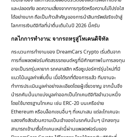
เป็นเจ้าของ และการตรวจสอบประวัติของสินทรัพย์ทำได้ง่าย
และปลอดภัย ลดความเสี่ยงจากการทุจริตหรือความไม่โปร่งใส
ได้อย่างมาก ถือเป็นก้าวสำคัญของการนำสินทรัพย์จริงเข้าสู่
โลกการเงินดิจิทัลที่น่าตื่นเต้นในปี 2026 นี้ครับ
กลไกการทำงาน: จากรถหรูสู่โทเคนดิจิทัล
กระบวนการทำงานของ DreamCars Crypto เริ่มต้นจาก
การที่แพลตฟอร์มคัดสรรรถยนต์หรูที่มีศักยภาพในการลงทุน
อาจเป็นรถรุ่นหายาก รถคลาสสิก หรือซูเปอร์คาร์รุ่นใหม่ที่มี
แนวโน้มมูลค่าเพิ่มขึ้น เมื่อได้รถที่ต้องการแล้ว ทีมงานจะ
ทำการประเมินมูลค่าอย่างละเอียดโดยผู้เชี่ยวชาญ จากนั้นจึง
นำรถคันนั้นมาแบ่งมูลค่าออกเป็นโทเคนดิจิทัลจำนวนหนึ่ง
โดยใช้มาตรฐานโทเคน เช่น ERC-20 บนเครือข่าย
Ethereum หรือบล็อกเชนอื่นๆ ที่เหมาะสม แต่ละโทเคนจะ
แสดงถึงสัดส่วนความเป็นเจ้าของในรถคันนั้นๆ นักลงทุน
สามารถเข้ามาซื้อโทเคนเหล่านี้ผ่านแพลตฟอร์มของ