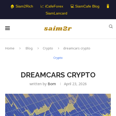
🏠 Siam2Rich
📈 iCafeForex
💻 SiamCafe Blog
🖥️
SiamLancard
Home
Blog
Crypto
dreamcars crypto
Crypto
DREAMCARS CRYPTO
written by
Bom
April 23, 2026