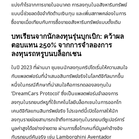
แบ่งกำไรจากการขายในอนาคต การลงทุนในอสังหาริมทรัพย์
แบบนี้ช่วยลดข้อจำกัดด้านเงินทุน และเพิ่มสภาพคล่องในการ
ซื้อขายเมื่อเทียบกับการซื้อขายอสังหาริมทรัพย์แบบดั้งเดิม
บทเรียนจากนักลงทุนรุ่นบุกเบิก: คว้าผล
ตอบแทน 250% จากการจำลองการ
ลงทุนรถหรูบนบล็อกเชน
ในปี 2023 ที่ผ่านมา ชุมชนนักลงทุนคริปโตเริ่มให้ความสนใจ
กับแพลตฟอร์มที่นำเสนอสินทรัพย์จริงในโลกดิจิทัลมากขึ้น
หนึ่งในกรณีศึกษาที่น่าสนใจคือการทดลองลงทุนใน
‘DreamCars Protocol’ ซึ่งเป็นแพลตฟอร์มจำลองการ
ลงทุนในรถยนต์หรูที่ใช้เทคโนโลยีบล็อกเชนในการออกโท
เคนดิจิทัลแทนสินทรัพย์จริง โปรเจกต์นี้เปิดโอกาสให้นัก
ลงทุนรายย่อยสามารถเข้าถึงการลงทุนในรถยนต์ซูเปอร์คาร์
มูลค่าสูงได้อย่างง่ายดาย ผ่านการซื้อโทเคนที่มีมูลค่าอ้างอิง
กับรถยนต์คันจริง เช่น Lamborghini Aventador