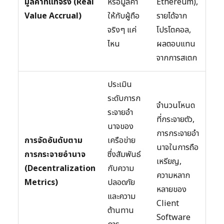
มูลค่าที่แท้จริง (Real
หรือมูลค่า
Ethereum),
Value Accrual)
ให้กับผู้ถือ
รายได้จาก
จริงๆ แค่
โปรโตคอล,
ไหน
ผลตอบแทน
จากการสเตก
ประเมิน
ระดับการก
จำนวนโหนด
ระจายอำ
ที่กระจายตัว,
นาจของ
การกระจายอำ
การจัดอันดับตาม
เครือข่าย
นาจในการถือ
การกระจายอำนาจ
ซึ่งสัมพันธ์
เหรียญ,
(Decentralization
กับความ
ความหลาก
Metrics)
ปลอดภัย
หลายของ
และความ
Client
ต้านทาน
Software