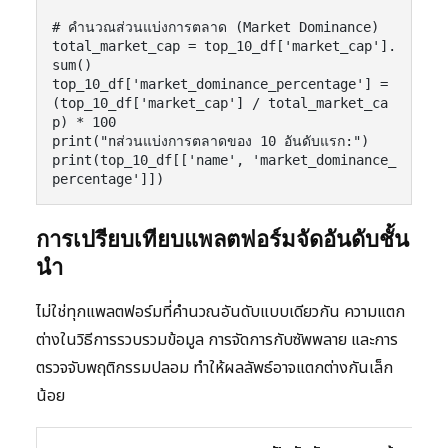
# คำนวณส่วนแบ่งการตลาด (Market Dominance)

total_market_cap = top_10_df['market_cap'].
sum()

top_10_df['market_dominance_percentage'] = 
(top_10_df['market_cap'] / total_market_ca
p) * 100

print("nส่วนแบ่งการตลาดของ 10 อันดับแรก:")

print(top_10_df[['name', 'market_dominance_
percentage']])
การเปรียบเทียบแพลตฟอร์มจัดอันดับชั้น
นำ
ไม่ใช่ทุกแพลตฟอร์มที่คำนวณอันดับแบบเดียวกัน ความแตก
ต่างในวิธีการรวบรวมข้อมูล การจัดการกับซัพพลาย และการ
ตรวจจับพฤติกรรมปลอม ทำให้ผลลัพธ์อาจแตกต่างกันเล็ก
น้อย