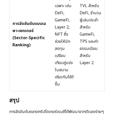
เฉพาะ เช่น
TVL สำหรับ
DeFi,
DeFi, จำนวน
GameFi,
ผู้เล่นประจำ
การจัดอันดับแบบเฉ
Layer 2,
สำหรับ
พาะเซกเตอร์
NFT ซึ่ง
GameFi,
(Sector-Specific
ช่วยให้นัก
TPS และค่า
Ranking)
ลงทุน
ธรรมเนียม
เปรียบ
สำหรับ
เทียบคู่แข่ง
Layer 2
ในสนาม
เดียวกันได้ดี
ขึ้น
สรุป
การจัดอันดับตลาดคริปโตเคอร์เรนซีได้พัฒนาจากตัวเลขง่ายๆ