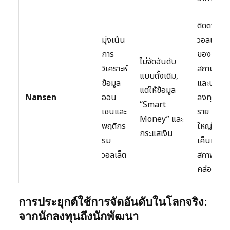
ติดตาม
มุ่งเน้น
วอลเล็ต
การ
ของ
ไม่จัดอันดับ
วิเคราะห์
สถาบัน
แบบดั้งเดิม,
ข้อมูล
และนัก
แต่ให้ข้อมูล
Nansen
ออน
ลงทุน
“Smart
เชนและ
ราย
Money” และ
พฤติกร
ใหญ่, โท
กระแสเงิน
รม
เค็นที่มี
วอลเล็ต
สภาพ
คล่องสูง
การประยุกต์ใช้การจัดอันดับในโลกจริง:
จากนักลงทุนถึงนักพัฒนา