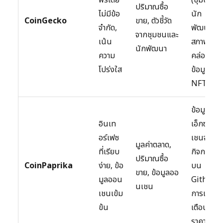
ปริมาณซื้อ
ไม่มีข้อ
นัก
CoinGecko
ขาย, ตัวชี้วัด
จำกัด,
พัฒนา,
จากชุมชนและ
เน้น
สภาพ
นักพัฒนา
ความ
คล่อง),
โปร่งใส
ข้อมูล
NFT
ข้อมูล
อินเท
เอ็กซ์
อร์เฟซ
เชนจ์,
มูลค่าตลาด,
ที่เรียบ
กิจกรรม
ปริมาณซื้อ
CoinPaprika
ง่าย, ข้อ
บน
ขาย, ข้อมูลออ
มูลออน
Github,
นเชน
เชนเข้ม
การแจ้ง
ข้น
เตือน
ราคา