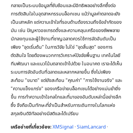
กลายเป็นระบบข้อมูลที่ซับซ้อนและมีอิทธิพลอย่างลึกซึ้งต่อ
การตัดสินใจในอุตสาหกรรมบล็อกเชน แม้ว่ามูลค่าตลาดจะยัง
เป็นเสาหลัก แต่ความเข้าใจที่รอบด้านต้องรวมถึงข้อจำกัดของ
มัน เช่น ปัญหาวอชเทรดดิ้งและความคลุมเครือของซัพพลาย
นักลงทุนและผู้ใช้งานที่ชาญฉลาดควรใช้การจัดอันดับเป็น
เพียง "จุดเริ่มต้น" ในการวิจัย ไม่ใช่ "จุดสิ้นสุด" ของการ
ตัดสินใจ โดยต้องผนวกการวิเคราะห์ปัจจัยพื้นฐาน เทคโนโลยี
ทีมพัฒนา และแนวโน้มตลาดเข้าไปด้วย ในอนาคต เราจะได้เห็น
ระบบการจัดอันดับที่ฉลาดและหลากหลายขึ้น ซึ่งไม่เพียง
สะท้อน "ขนาด" แต่ยังสะท้อน "คุณค่า" "การใช้งานจริง" และ
"ความแข็งแกร่ง" ของเครือข่ายบล็อกเชนได้อย่างแม่นยำยิ่ง
ขึ้น การทำความเข้าใจกลไกและที่มาของอันดับเหล่านี้อย่างลึก
ซึ้ง จึงถือเป็นทักษะที่จำเป็นสำหรับการเดินทางในโลกแห่ง
สกุลเงินดิจิทัลอย่างมีสติและได้เปรียบ
เครือข่ายที่เกี่ยวข้อง:
XMSignal
·
SiamLancard
·