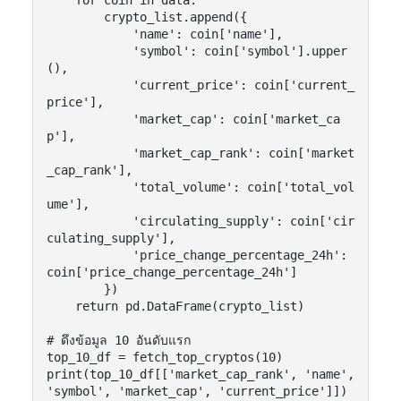
        crypto_list.append({

            'name': coin['name'],

            'symbol': coin['symbol'].upper
(),

            'current_price': coin['current_
price'],

            'market_cap': coin['market_ca
p'],

            'market_cap_rank': coin['market
_cap_rank'],

            'total_volume': coin['total_vol
ume'],

            'circulating_supply': coin['cir
culating_supply'],

            'price_change_percentage_24h': 
coin['price_change_percentage_24h']

        })

    return pd.DataFrame(crypto_list)

# ดึงข้อมูล 10 อันดับแรก

top_10_df = fetch_top_cryptos(10)

print(top_10_df[['market_cap_rank', 'name', 
'symbol', 'market_cap', 'current_price']])
