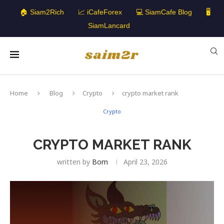
🏠 Siam2Rich
📈 iCafeForex
💻 SiamCafe Blog
🖥️
SiamLancard
Home
Blog
Crypto
crypto market rank
Crypto
CRYPTO MARKET RANK
written by
Bom
April 23, 2026