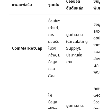
ปัจจัยจัด
ข้อมูล
แพลตฟอร์ม
จุดเด่น
อันดับหลัก
พิเศษ
ชื่อเสียง
ข้อมูล
เก่าแก่,
ลิควิดิตี้,
การ
มูลค่าตลาด
ดัชนี
ยอมรับ
(Circulating
ราคา, แด
CoinMarketCap
ในวง
Supply),
ชบอร์ด
กว้าง, มี
ปริมาณซื้อ
สำหรับ
ข้อมูล
ขาย
นัก
ครบ
พัฒนา
ถ้วน
คะแนน
ให้
Gecko
ข้อมูล
Score
มูลค่าตลาด,
ฟรีโดย
(ชุมชน,