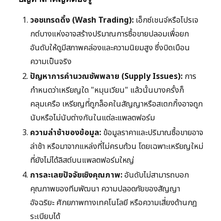
วอชเทรดดิ้ง (Wash Trading):
เอ็กซ์เชนจ์หรือโปรเจ
กต์บางแห่งอาจสร้างปริมาณการซื้อขายปลอมเพื่อยก
อันดับให้ดูมีสภาพคล่องและความนิยมสูง ซึ่งบิดเบือน
ความเป็นจริง
ปัญหาการคำนวณซัพพลาย (Supply Issues):
การ
กำหนดว่าเหรียญใด "หมุนเวียน" แล้วนั้นบางครั้งก็
คลุมเครือ เหรียญที่ถูกล็อคในสัญญาหรือสเตกกิ้งอาจถูก
นับหรือไม่นับต่างกันในแต่ละแพลตฟอร์ม
ความล่าช้าของข้อมูล:
ข้อมูลราคาและปริมาณซื้อขายอาจ
ล่าช้า หรือมาจากแหล่งที่ไม่ครบถ้วน โดยเฉพาะเหรียญใหม่
ที่ยังไม่ได้ลิสต์บนแพลตฟอร์มใหญ่
การละเลยปัจจัยเชิงคุณภาพ:
อันดับไม่สามารถบอก
คุณภาพของทีมพัฒนา ความปลอดภัยของสัญญา
อัจฉริยะ ศักยภาพทางเทคโนโลยี หรือความเสี่ยงด้านกฎ
ระเบียบได้