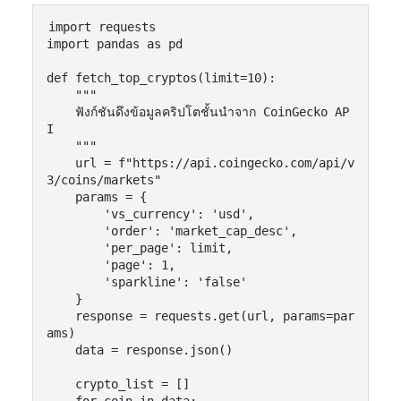
import requests

import pandas as pd

def fetch_top_cryptos(limit=10):

    """

    ฟังก์ชันดึงข้อมูลคริปโตชั้นนำจาก CoinGecko AP
I

    """

    url = f"https://api.coingecko.com/api/v
3/coins/markets"

    params = {

        'vs_currency': 'usd',

        'order': 'market_cap_desc',

        'per_page': limit,

        'page': 1,

        'sparkline': 'false'

    }

    response = requests.get(url, params=par
ams)

    data = response.json()

    crypto_list = []

    for coin in data:
