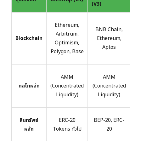
(V3)
Fi
Ethereum,
E
BNB Chain,
Arbitrum,
Blockchain
Ethereum,
Optimism,
Aptos
Polygon, Base
AMM
AMM
กลไกหลัก
(Concentrated
(Concentrated
(S
Liquidity)
Liquidity)
S
สินทรัพย์
ERC-20
BEP-20, ERC-
S
หลัก
Tokens ทั่วไป
20