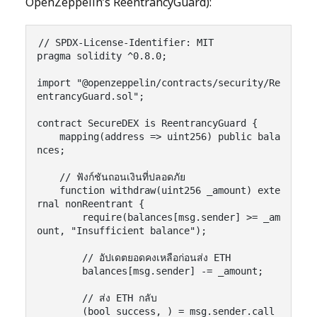
OpenZeppelin’s ReentrancyGuard):
// SPDX-License-Identifier: MIT

pragma solidity ^0.8.0;

import "@openzeppelin/contracts/security/Re
entrancyGuard.sol";

contract SecureDEX is ReentrancyGuard {

    mapping(address => uint256) public bala
nces;

    // ฟังก์ชันถอนเงินที่ปลอดภัย

    function withdraw(uint256 _amount) exte
rnal nonReentrant {

        require(balances[msg.sender] >= _am
ount, "Insufficient balance");

        // อัปเดตยอดคงเหลือก่อนส่ง ETH

        balances[msg.sender] -= _amount;

        // ส่ง ETH กลับ

        (bool success, ) = msg.sender.call