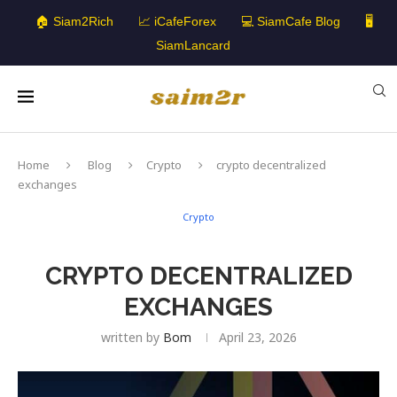
🏠 Siam2Rich
📈 iCafeForex
💻 SiamCafe Blog
🖥️
SiamLancard
Home
Blog
Crypto
crypto decentralized
exchanges
Crypto
CRYPTO DECENTRALIZED
EXCHANGES
written by
Bom
April 23, 2026