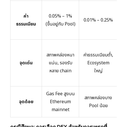
ค่า
0.05% – 1%
0
0.01% – 0.25%
ธรรมเนียม
(ขึ้นอยู่กับ Pool)
สภาพคล่องหนา
ค่าธรรมเนียมต่ำ,
S
จุดเด่น
แน่น, รองรับ
Ecosystem
หลาย chain
ใหญ่
S
Gas Fee สูงบน
สภาพคล่องบาง
จุดด้อย
Ethereum
S
Pool น้อย
mainnet
กรณีศึกษา: การเลือก DEX สำหรับการเทรดที่