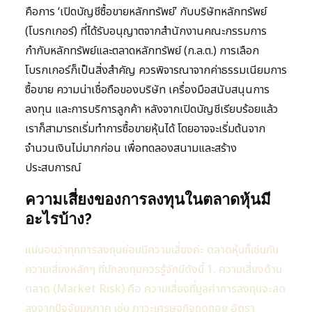
คือการ ‘เปิดบัญชีซื้อขายหลักทรัพย์’ กับบริษัทหลักทรัพย์
(โบรกเกอร์) ที่ได้รับอนุญาตจากสำนักงานคณะกรรมการ
กำกับหลักทรัพย์และตลาดหลักทรัพย์ (ก.ล.ต.) การเลือก
โบรกเกอร์ก็เป็นสิ่งสำคัญ ควรพิจารณาจากค่าธรรมเนียมการ
ซื้อขาย ความน่าเชื่อถือของบริษัท เครื่องมือสนับสนุนการ
ลงทุน และการบริการลูกค้า หลังจากเปิดบัญชีเรียบร้อยแล้ว
เราก็สามารถเริ่มทำการซื้อขายหุ้นได้ โดยอาจจะเริ่มต้นจาก
จำนวนเงินไม่มากก่อน เพื่อทดลองสนามและสร้าง
ประสบการณ์
ความเสี่ยงของการลงทุนในตลาดหุ้นมี
อะไรบ้าง?
แน่นอนว่าทุกการลงทุนย่อมมีความเสี่ยงค่ะ ตลาดหุ้นก็เช่นกัน
ความเสี่ยงหลักๆ ที่นักลงทุนควรรู้จักมีดังนี้ 1. ความเสี่ยงด้าน
ตลาด (Market Risk) คือ ความเสี่ยงที่มูลค่าการลงทุนจะลด
ลงจากปัจจัยมหภาค เช่น ภาวะเศรษฐกิจถดถอย อัตรา