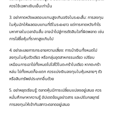
ควรใช้เฉพาะเงินเย็นเท่านั้น
3. อย่าคาดหวังผลตอบแทนสูงเกินจริงในระยะสั้น: การลงทุน
ในหุ้นมักให้ผลตอบแทนที่ดีในระยะยาว แต่การคาดหวังกำไร
มหาศาลในเวลาอันสั้น อาจนำไปสู่การตัดสินใจที่ผิดพลาด เช่น
การไล่ซื้อหุ้นที่ราคาสูงเกินไป
4. อย่าละเลยการกระจายความเสี่ยง: การนำเงินทั้งหมดไป
ลงทุนในหุ้นตัวเดียว หรือกลุ่มอุตสาหกรรมเดียว เปรียบ
เหมือนการเอาไข่ทั้งหมดไปใส่ไว้ในตะกร้าใบเดียว หากตะกร้า
หล่น ไข่ทั้งหมดก็จะแตก ควรแบ่งเงินลงทุนในหุ้นหลายๆ ตัว
หรือสินทรัพย์ประเภทอื่นด้วย
5. อย่าหยุดเรียนรู้: ตลาดหุ้นมีการเปลี่ยนแปลงอยู่เสมอ ควร
หมั่นศึกษาหาความรู้ อัปเดตข้อมูลข่าวสาร และปรับกลยุทธ์
การลงทุนให้เข้ากับสภาวะตลาดอยู่เสมอ