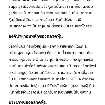
ของบริษัทผ่านกลไกอุปสงค์และอุปทาน (Demand and
Supply) เมื่อมีคนสนใจซื้อหุ้นตัวนั้นเยอะ ราคาก็มีแนวโน้ม
สูงขึ้น และในทางกลับกัน หากมีคนเทขายหุ้นนั้นมาก ราคา
หุ้นก็มีแนวโน้มลดลง การมีตลาดหุ้นที่โปร่งใสและมี
ประสิทธิภาพ จึงเป็นสัญญาณที่ดีต่อระบบเศรษฐกิจโดยรวม
องค์ประกอบหลักของตลาดหุ้น
ตลาดหุ้นประกอบด้วยผู้เล่นหลักๆ หลายฝ่ายค่ะ ได้แก่ 1.
บริษัทผู้ออกหุ้น (Issuer) คือ บริษัทที่ต้องการระดมทุนโดย
การออกหุ้นมาขาย 2. นักลงทุน (Investor) คือ บุคคลหรือ
สถาบันที่สนใจซื้อหุ้นเพื่อหวังผลตอบแทน 3. ตลาดหลักทรัพย์
(Exchange) คือ สถานที่ที่อำนวยความสะดวกในการซื้อขาย
หุ้น เช่น ตลาดหลักทรัพย์แห่งประเทศไทย (SET) 4. ตัวกลาง
(Intermediaries) เช่น บริษัทหลักทรัพย์ (โบรกเกอร์) ที่ทำ
หน้าที่ช่วยอำนวยความสะดวกในการซื้อขายหุ้นให้นักลงทุน
ประเภทของตลาดหุ้น