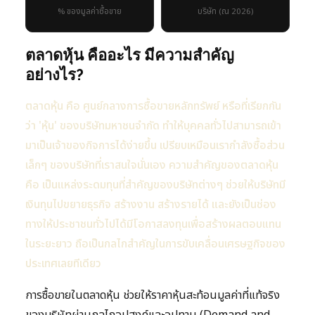
% ของมูลค่าซื้อขาย
บริษัท (ณ 2026)
ตลาดหุ้น คืออะไร มีความสำคัญ
อย่างไร?
ตลาดหุ้น คือ ศูนย์กลางการซื้อขายหลักทรัพย์ หรือที่เรียกกัน
ว่า 'หุ้น' ของบริษัทมหาชนจำกัด ทำให้บุคคลทั่วไปสามารถเข้า
มาเป็นเจ้าของกิจการได้ง่ายขึ้น เปรียบเหมือนเรากำลังซื้อส่วน
เล็กๆ ของบริษัทที่เราสนใจนั่นเอง ความสำคัญของตลาดหุ้น
คือ เป็นแหล่งระดมทุนที่สำคัญของบริษัทต่างๆ ช่วยให้บริษัทมี
เงินทุนไปขยายธุรกิจ สร้างงาน สร้างรายได้ และยังเป็นช่อง
ทางให้ประชาชนทั่วไปได้มีโอกาสลงทุนเพื่อสร้างผลตอบแทน
ในระยะยาว ถือเป็นกลไกสำคัญในการขับเคลื่อนเศรษฐกิจของ
ประเทศเลยทีเดียว
การซื้อขายในตลาดหุ้น ช่วยให้ราคาหุ้นสะท้อนมูลค่าที่แท้จริง