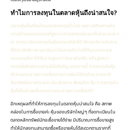
ทำไมการลงทุนในตลาดหุ้นถึงน่าสนใจ?
ตลาดหุ้นเป็นที่สนใจของนักลงทุนทั่วโลก เพราะมีศักยภาพใน
การสร้างผลตอบแทนที่สูงกว่าการลงทุนประเภทอื่นในระยะยาว
ค่ะ หากเราเลือกลงทุนในหุ้นของบริษัทที่ดี มีการบริหารจัดการ
ที่มีประสิทธิภาพ และมีแนวโน้มการเติบโตที่ดีในอนาคต ผล
ตอบแทนที่เราได้รับอาจสูงกว่าอัตราเงินเฟ้อ หรือสูงกว่า
ดอกเบี้ยเงินฝากอย่างมีนัยสำคัญ นอกจากนี้ การลงทุนในหุ้น
ยังช่วยกระจายความเสี่ยงทางการเงินได้อีกด้วย หากเรามี
สินทรัพย์หลายประเภท เช่น เงินฝาก พันธบัตร หุ้น การลงทุนใน
หุ้นก็เป็นส่วนหนึ่งของการกระจายความเสี่ยงที่ดี
อีกเหตุผลที่ทำให้การลงทุนในตลาดหุ้นน่าสนใจ คือ สภาพ
คล่องในการซื้อขายค่ะ หุ้นของบริษัทใหญ่ๆ ที่จดทะเบียนใน
ตลาดหลักทรัพย์มักจะซื้อขายได้ง่าย มีปริมาณการซื้อขายสูง
ทำให้นักลงทุนสามารถซื้อหรือขายหุ้นได้สะดวกตามราคาที่