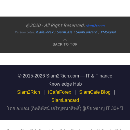
@2020 - All Right Reserved.
siam2r.com
iCafeForex
SiamCafe
SiamLancard
XMSignal
Partner Sites:
|
|
|
BACK TO TOP
© 2015-2026 Siam2Rich.com — IT & Finance
Knowledge Hub
Siam2Rich
|
iCafeForex
|
SiamCafe Blog
|
SiamLancard
โดย อ.บอม (กิตติทัศน์ เจริญพนาสิทธิ์) ผู้เชี่ยวชาญ IT 30+ ปี