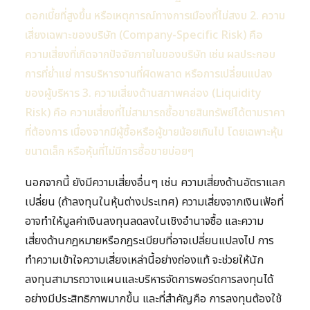
ดอกเบี้ยที่สูงขึ้น หรือเหตุการณ์ทางการเมืองที่ไม่สงบ 2. ความ
เสี่ยงเฉพาะของบริษัท (Company-Specific Risk) คือ
ความเสี่ยงที่เกิดจากปัจจัยภายในของบริษัท เช่น ผลประกอบ
การที่ย่ำแย่ การบริหารงานที่ผิดพลาด หรือการเปลี่ยนแปลง
ของผู้บริหาร 3. ความเสี่ยงด้านสภาพคล่อง (Liquidity
Risk) คือ ความเสี่ยงที่ไม่สามารถซื้อขายสินทรัพย์ได้ตามราคา
ที่ต้องการ เนื่องจากมีผู้ซื้อหรือผู้ขายน้อยเกินไป โดยเฉพาะหุ้น
ขนาดเล็ก หรือหุ้นที่ไม่มีการซื้อขายบ่อยๆ
นอกจากนี้ ยังมีความเสี่ยงอื่นๆ เช่น ความเสี่ยงด้านอัตราแลก
เปลี่ยน (ถ้าลงทุนในหุ้นต่างประเทศ) ความเสี่ยงจากเงินเฟ้อที่
อาจทำให้มูลค่าเงินลงทุนลดลงในเชิงอำนาจซื้อ และความ
เสี่ยงด้านกฎหมายหรือกฎระเบียบที่อาจเปลี่ยนแปลงไป การ
ทำความเข้าใจความเสี่ยงเหล่านี้อย่างถ่องแท้ จะช่วยให้นัก
ลงทุนสามารถวางแผนและบริหารจัดการพอร์ตการลงทุนได้
อย่างมีประสิทธิภาพมากขึ้น และที่สำคัญคือ การลงทุนต้องใช้