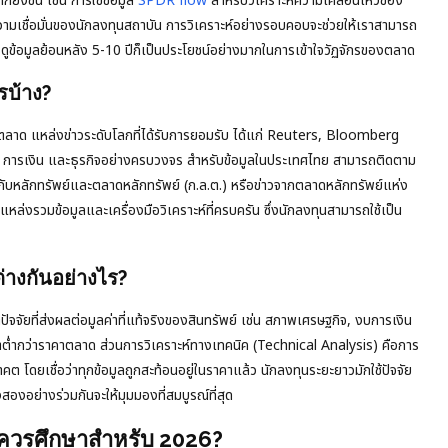
ิ่งขึ้น เช่น การใช้ข้อมูล
SPDR flow
สำหรับวิเคราะห์ความเคลื่อนไหวของ
ามเชื่อมั่นของนักลงทุนสถาบัน การวิเคราะห์อย่างรอบคอบจะช่วยให้เราสามารถ
ข้อมูลย้อนหลัง 5-10 ปีก็เป็นประโยชน์อย่างมากในการเข้าใจวัฏจักรของตลาด
รบ้าง?
าะห์ตลาด แหล่งข่าวระดับโลกที่ได้รับการยอมรับ ได้แก่ Reuters, Bloomberg
จ การเงิน และธุรกิจอย่างครบวงจร สำหรับข้อมูลในประเทศไทย สามารถติดตาม
ลักทรัพย์และตลาดหลักทรัพย์ (ก.ล.ต.) หรือข่าวจากตลาดหลักทรัพย์แห่ง
ล่งรวมข้อมูลและเครื่องมือวิเคราะห์ที่ครบครัน ซึ่งนักลงทุนสามารถใช้เป็น
่างกันอย่างไร?
จจัยที่ส่งผลต่อมูลค่าที่แท้จริงของสินทรัพย์ เช่น สภาพเศรษฐกิจ, งบการเงิน
ลค่าต่ำกว่าราคาตลาด ส่วนการวิเคราะห์ทางเทคนิค (Technical Analysis) คือการ
ดยเชื่อว่าทุกข้อมูลถูกสะท้อนอยู่ในราคาแล้ว นักลงทุนระยะยาวมักใช้ปัจจัย
สองอย่างร่วมกันจะให้มุมมองที่สมบูรณ์ที่สุด
ี่ควรศึกษาสำหรับ 2026?