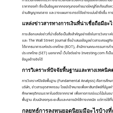
การรวมทั้งสองแนวทางเข้าด้วยกันจะช่วยให้เรามีมุมมองที่รอบด้านมากย
ราคาทองคำ ซึ่งเป็นข้อมูลจากกองทุนทองคำขนาดใหญ่ที่สะท้อนถึงคว
อ่านสัญญาณตลาด และวางแผนการเทรดได้อย่างแม่นยำยิ่งขึ้น การดู
แหล่งข่าวสารทางการเงินที่น่าเชื่อถือมีอะไ
การเลือกแหล่งข่าวที่น่าเชื่อถือเป็นสิ่งสำคัญอย่างยิ่งในการวิเคร
และ The Wall Street Journal ซึ่งนำเสนอข้อมูลข่าวสารเศรษฐกิ
ได้จากธนาคารแห่งประเทศไทย (BOT), สำนักงานคณะกรรมการกำกับห
ประเทศไทย (SET) นอกจากนี้ เว็บไซต์อย่าง Investing.com ก็เป็นแห
ข้อมูลอ้างอิงได้
การวิเคราะห์ปัจจัยพื้นฐานและทางเทคนิคต
การวิเคราะห์ปัจจัยพื้นฐาน (Fundamental Analysis) คือการศึกษาปั
บริษัท, ข่าวสารอุตสาหกรรม โดยมีเป้าหมายเพื่อหาสินทรัพย์ที่มีมู
ศึกษาพฤติกรรมราคาในอดีตจากกราฟ เพื่อคาดการณ์แนวโน้มในอนาคต โ
พื้นฐาน ส่วนนักลงทุนระยะสั้นและกลางมักใช้ทางเทคนิค แต่การใช้ทั้ง
กลยุทธ์การลงทุนยอดนิยมมีอะไรบ้างท