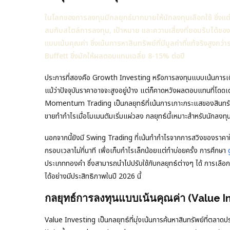
ในโลกของการลงทุนมีกลยุทธ์มากมายให้นักลงทุนเลือกใช้ ซึ่งแต่ล
สมกับสไตล์การลงทุน, เป้าหมาย และความเสี่ยงที่ยอมรับได้ขอ
แบบเน้นคุณค่า ซึ่งเน้นการหาสินทรัพย์ที่มีมูลค่าที่แท้จริงสู
Buffett ซึ่งมักให้ผลตอบแทนเฉลี่ย 8-15% ต่อปี
ประการที่สองคือ Growth Investing หรือการลงทุนแบบเน้นการเติ
แม้ว่าปัจจุบันราคาอาจจะสูงอยู่บ้าง แต่ก็คาดหวังผลตอบแทนที่โดดเด
Momentum Trading เป็นกลยุทธ์ที่เน้นการเกาะกระแสของสินทรัพย์ที
ขายทำกำไรเมื่อโมเมนตัมเริ่มแผ่วลง กลยุทธ์นี้เหมาะสำหรับนักลงท
นอกจากนี้ยังมี Swing Trading ที่เน้นทำกำไรจากการสวิงของราคาในระ
กรอบเวลาไม่กี่นาที เพื่อเก็บกำไรเล็กน้อยแต่ทำบ่อยครั้ง การศึกษา
ประเภททองคำ ซึ่งสามารถนำไปปรับใช้กับกลยุทธ์ต่างๆ ได้ การเลือ
ได้อย่างมีประสิทธิภาพในปี 2026 นี้
กลยุทธ์การลงทุนแบบเน้นคุณค่า (Value I
Value Investing เป็นกลยุทธ์ที่มุ่งเน้นการค้นหาสินทรัพย์ที่ตลาดปร