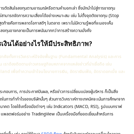
รตัดสินใจลงทุนตามอารมณ์หรือตามคำบอกเล่า ซึ่งมักนำไปสู่การขาดทุน
ไม่สามารถจัดการความเสี่ยงได้อย่างเหมาะสม เช่น ไม่ตั้งจุดตัดขาดทุน (Stop
สุดท้ายคือการพลาดโอกาสดีๆ ในตลาด เพราะไม่มีความรู้พอที่จะมองเห็น
ารลงทุนอาจกลายเป็นการพนันมากกว่าการสร้างความมั่งคั่ง
งินได้อย่างไรให้มีประสิทธิภาพ?
งอาศัยทั้งการวิเคราะห์ปัจจัยพื้นฐาน (Fundamental Analysis) และการ
 เราต้องติดตามข่าวเศรษฐกิจมหภาคจากแหล่งข่าวที่น่าเชื่อถือ เช่น
 เพื่อทำความเข้าใจนโยบายการเงิน, อัตราเงินเฟ้อ, อัตราดอกเบี้ย และ
ะกอบการ, การประกาศปันผล, หรือข่าวการเปลี่ยนแปลงผู้บริหาร ก็เป็นสิ่ง
รถในการทำกำไรของบริษัทนั้นๆ ส่วนการวิเคราะห์ทางเทคนิคจะเน้นการศึกษาจาก
นาคต โดยใช้เครื่องมือต่างๆ เช่น Indicators (MACD, RSI), รูปแบบกราฟ
ลตฟอร์มอย่าง TradingView เป็นเครื่องมือที่ยอดเยี่ยมสำหรับการ