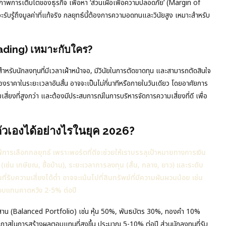
ยภาพการเติบโตของธุรกิจ เพื่อหา ‘ส่วนเผื่อเพื่อความปลอดภัย’ (Margin of
ับรู้ถึงมูลค่าที่แท้จริง กลยุทธ์นี้ต้องการความอดทนและวินัยสูง เหมาะสำหรับ
ading) เหมาะกับใคร?
หรับนักลงทุนที่มีเวลาเฝ้าหน้าจอ, มีวินัยในการตัดขาดทุน และสามารถตัดสินใจ
องราคาในระยะเวลาอันสั้น อาจจะเป็นไม่กี่นาทีหรือภายในวันเดียว โดยอาศัยการ
ามเสี่ยงที่สูงกว่า และต้องมีประสบการณ์ในการบริหารจัดการความเสี่ยงที่ดี เพื่อ
ัวเองได้อย่างไรในยุค 2026?
้การเลือกกลยุทธ์ เพราะพอร์ตที่ดีจะช่วยให้เราบรรลุเป้าหมายทางการเงิน
เช่น เกษียณ, ซื้อบ้าน), ระยะเวลาการลงทุน (สั้น, กลาง, ยาว) และระดับ
ที่รับความเสี่ยงได้ต่ำ อาจจะเน้นไปที่สินทรัพย์ที่มีความผันผวนน้อย เช่น
ตอบแทนคาดหวัง 2-5% ต่อปี
ผสาน (Balanced Portfolio) เช่น หุ้น 50%, พันธบัตร 30%, ทองคำ 10%
อกาสในการสร้างผลตอบแทนที่สูงขึ้น ประมาณ 5-10% ต่อปี ส่วนนักลงทุนที่รับ