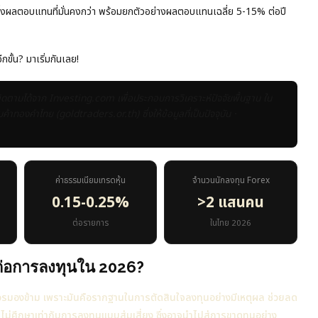
่งผลตอบแทนที่มั่นคงกว่า พร้อมยกตัวอย่างผลตอบแทนเฉลี่ย 5-15% ต่อปี
ขั้น? มาเริ่มกันเลย!
ตามได้จาก Investing.com เพื่อประกอบการวิเคราะห์ปัจจัยพื้นฐาน ใน
องคำไทย (goldtraders.or.th) ซึ่งให้ข้อมูลที่เป็นปัจจุบัน ·
ค่าธรรมเนียมเทรดหุ้น
จำนวนนักลงทุน Forex
0.15-0.25%
>2 แสนคน
ต่อรายการ
ในไทย 2026
่อการลงทุนใน 2026?
วรมองข้าม เพราะมันคือรากฐานในการตัดสินใจลงทุนอย่างมีเหตุผล ช่วยลด
ม่ศึกษาเท่ากับการลงทุนแบบสุ่มเสี่ยง ซึ่งอาจนำไปสู่การขาดทุนอย่าง