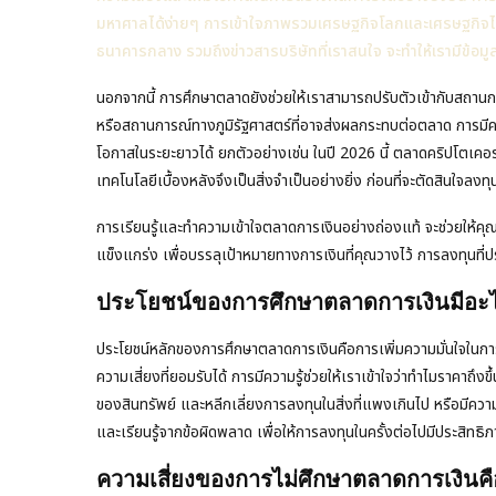
มหาศาลได้ง่ายๆ การเข้าใจภาพรวมเศรษฐกิจโลกและเศรษฐกิจไทย
ธนาคารกลาง รวมถึงข่าวสารบริษัทที่เราสนใจ จะทำให้เรามีข้อม
นอกจากนี้ การศึกษาตลาดยังช่วยให้เราสามารถปรับตัวเข้ากับสถานก
หรือสถานการณ์ทางภูมิรัฐศาสตร์ที่อาจส่งผลกระทบต่อตลาด การมีคว
โอกาสในระยะยาวได้ ยกตัวอย่างเช่น ในปี 2026 นี้ ตลาดคริปโตเคอ
เทคโนโลยีเบื้องหลังจึงเป็นสิ่งจำเป็นอย่างยิ่ง ก่อนที่จะตัดสินใจลงทุนใ
การเรียนรู้และทำความเข้าใจตลาดการเงินอย่างถ่องแท้ จะช่วยให้ค
แข็งแกร่ง เพื่อบรรลุเป้าหมายทางการเงินที่คุณวางไว้ การลงทุนที่
ประโยชน์ของการศึกษาตลาดการเงินมีอะไ
ประโยชน์หลักของการศึกษาตลาดการเงินคือการเพิ่มความมั่นใจในการ
ความเสี่ยงที่ยอมรับได้ การมีความรู้ช่วยให้เราเข้าใจว่าทำไมราคาถึงข
ของสินทรัพย์ และหลีกเลี่ยงการลงทุนในสิ่งที่แพงเกินไป หรือมีความ
และเรียนรู้จากข้อผิดพลาด เพื่อให้การลงทุนในครั้งต่อไปมีประสิทธิภ
ความเสี่ยงของการไม่ศึกษาตลาดการเงินค