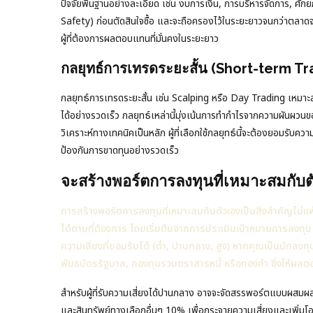
ปัจจัยพื้นฐานอย่างละเอียด เช่น งบการเงิน, การบริหารจัดการ, ศัก
Safety) ก่อนตัดสินใจซื้อ และจะถือครองไว้ในระยะยาวจนกว่าตลาดจะร
ผู้ที่ต้องการผลตอบแทนที่มั่นคงในระยะยาว
กลยุทธ์การเทรดระยะสั้น (Short-term Tr
กลยุทธ์การเทรดระยะสั้น เช่น Scalping หรือ Day Trading เหมาะสำ
ได้อย่างรวดเร็ว กลยุทธ์เหล่านี้มุ่งเน้นการทำกำไรจากความผันผวนข
วิเคราะห์ทางเทคนิคเป็นหลัก ผู้ที่เลือกใช้กลยุทธ์นี้จะต้องยอมรับคว
ป้องกันการขาดทุนอย่างรวดเร็ว
จะสร้างพอร์ตการลงทุนที่เหมาะสมกับต
การสร้างพอร์ตการลงทุนที่เหมาะสมกับตัวเองเป็นสิ่งสำคัญไม่แพ
ได้ตามที่ต้องการ โดยเริ่มต้นจากการประเมินเป้าหมายการลงทุน (
ความเสี่ยงที่ยอมรับได้ (ต่ำ, ปานกลาง, สูง) หากคุณเป็นนักลงทุน
พันธบัตรรัฐบาล, กองทุนรวมตราสารหนี้ หรือทองคำ ซึ่งให้ผล
สำหรับผู้ที่รับความเสี่ยงได้ปานกลาง อาจจะจัดสรรพอร์ตแบบผสม
และสินทรัพย์ทางเลือกอื่นๆ 10% เพื่อกระจายความเสี่ยงและเพิ่มโ