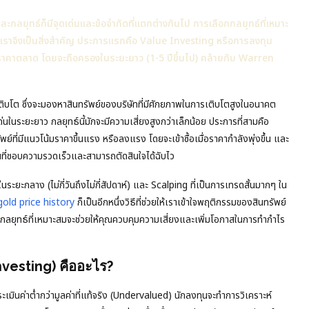
ะกลยุทธ์ก็มีจุดเด่นและข้อจำกัดที่แตกต่างกันไป การเลือกกลยุทธ์ที่เหมาะ
งเราจึงเป็นสิ่งสำคัญ ประการแรกคือ Value Investing หรือการลงทุน
งกว่าราคาตลาด โดยจะถือครองในระยะยาว (1-5 ปีขึ้นไป) คล้ายกับ Warren
บโต ซึ่งจะมองหาสินทรัพย์ของบริษัทที่มีศักยภาพในการเติบโตสูงในอนาคต
่นในระยะยาว กลยุทธ์นี้มักจะมีความเสี่ยงสูงกว่าเล็กน้อย ประการที่สามคือ
่มีแนวโน้มราคาขึ้นแรง หรือลงแรง โดยจะเข้าซื้อเมื่อราคากำลังพุ่งขึ้น และ
ุนที่ชอบความรวดเร็วและสามารถตัดสินใจได้ฉับไว
ยะกลาง (ไม่กี่วันถึงไม่กี่สัปดาห์) และ Scalping ที่เป็นการเทรดสั้นมากๆ ใน
gold price history
ก็เป็นอีกหนึ่งวิธีที่ช่วยให้เราเข้าใจพฤติกรรมของสินทรัพย์
กกลยุทธ์ที่เหมาะสมจะช่วยให้คุณควบคุมความเสี่ยงและเพิ่มโอกาสในการทำกำไร
nvesting) คืออะไร?
ะเมินค่าต่ำกว่ามูลค่าที่แท้จริง (Undervalued) นักลงทุนจะทำการวิเคราะห์