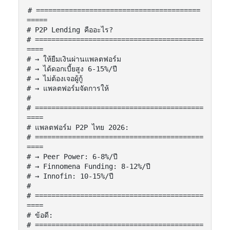
# ========================================
=====

# P2P Lending คืออะไร?

# =========================================
====

# → ให้ยืมเงินผ่านแพลตฟอร์ม

# → ได้ดอกเบี้ยสูง 6-15%/ปี

# → ไม่ต้องเจอผู้กู้

# → แพลตฟอร์มจัดการให้

#

# =========================================
====

# แพลตฟอร์ม P2P ไทย 2026:

# =========================================
====

# → Peer Power: 6-8%/ปี

# → Finnomena Funding: 8-12%/ปี

# → Innofin: 10-15%/ปี

#

# =========================================
====

# ข้อดี:

# =========================================