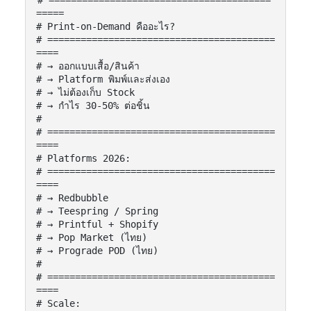
# ========================================
=====

# Print-on-Demand คืออะไร?

# =========================================
====

# → ออกแบบเสื้อ/สินค้า

# → Platform พิมพ์และส่งเอง

# → ไม่ต้องเก็บ Stock

# → กำไร 30-50% ต่อชิ้น

#

# =========================================
====

# Platforms 2026:

# =========================================
====

# → Redbubble

# → Teespring / Spring

# → Printful + Shopify

# → Pop Market (ไทย)

# → Prograde POD (ไทย)

#

# =========================================
====

# Scale:
