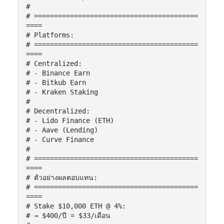
#

# =========================================
====

# Platforms:

# =========================================
====

# Centralized:

# - Binance Earn

# - Bitkub Earn

# - Kraken Staking

#

# Decentralized:

# - Lido Finance (ETH)

# - Aave (Lending)

# - Curve Finance

#

# =========================================
====

# ตัวอย่างผลตอบแทน:

# =========================================
====

# Stake $10,000 ETH @ 4%:

# → $400/ปี = $33/เดือน
