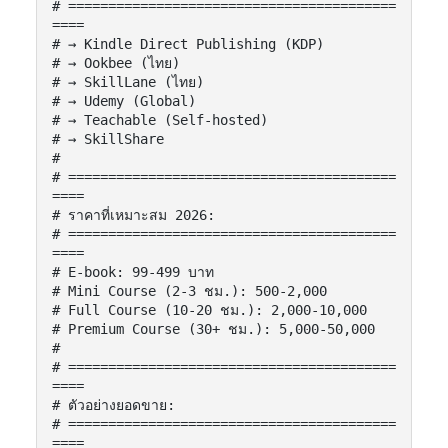
# =========================================
====

# → Kindle Direct Publishing (KDP)

# → Ookbee (ไทย)

# → SkillLane (ไทย)

# → Udemy (Global)

# → Teachable (Self-hosted)

# → SkillShare

#

# =========================================
====

# ราคาที่เหมาะสม 2026:

# =========================================
====

# E-book: 99-499 บาท

# Mini Course (2-3 ชม.): 500-2,000

# Full Course (10-20 ชม.): 2,000-10,000

# Premium Course (30+ ชม.): 5,000-50,000

#

# =========================================
====

# ตัวอย่างยอดขาย:

# =========================================
====
