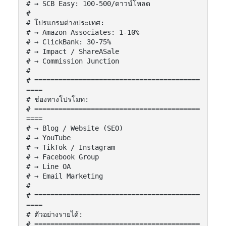
# → SCB Easy: 100-500/ดาวน์โหลด

#

# โปรแกรมต่างประเทศ:

# → Amazon Associates: 1-10%

# → ClickBank: 30-75%

# → Impact / ShareASale

# → Commission Junction

#

# =========================================
====

# ช่องทางโปรโมท:

# =========================================
====

# → Blog / Website (SEO)

# → YouTube

# → TikTok / Instagram

# → Facebook Group

# → Line OA

# → Email Marketing

#

# =========================================
====

# ตัวอย่างรายได้:

# =========================================