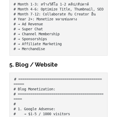
# Month 1-3: สร้างวิดีโอ 1-2 คลิป/สัปดาห์

# Month 4-6: Optimize Title, Thumbnail, SEO

# Month 7-12: Collaborate กับ Creator อื่น

# Year 2+: Monetize หลายช่องทาง

# → Ad Revenue

# → Super Chat

# → Channel Membership

# → Sponsorships

# → Affiliate Marketing

# → Merchandise
5. Blog / Website
# ========================================
=====

# Blog Monetization:

# =========================================
====

#

# 1. Google Adsense:

#    → $1-5 / 1000 visitors
