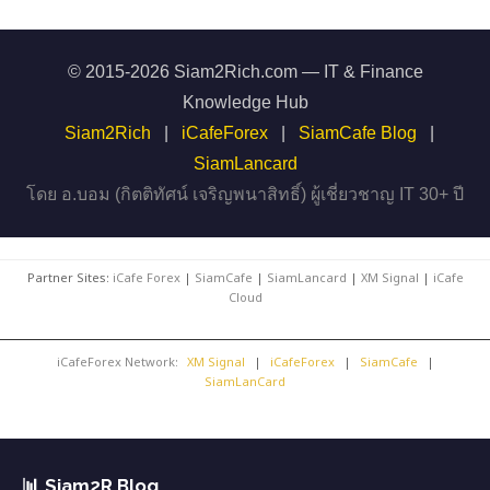
© 2015-2026 Siam2Rich.com — IT & Finance
Knowledge Hub
Siam2Rich
|
iCafeForex
|
SiamCafe Blog
|
SiamLancard
โดย อ.บอม (กิตติทัศน์ เจริญพนาสิทธิ์) ผู้เชี่ยวชาญ IT 30+ ปี
Partner Sites:
iCafe Forex
|
SiamCafe
|
SiamLancard
|
XM Signal
|
iCafe
Cloud
iCafeForex Network:
XM Signal
|
iCafeForex
|
SiamCafe
|
SiamLanCard
📊 Siam2R Blog