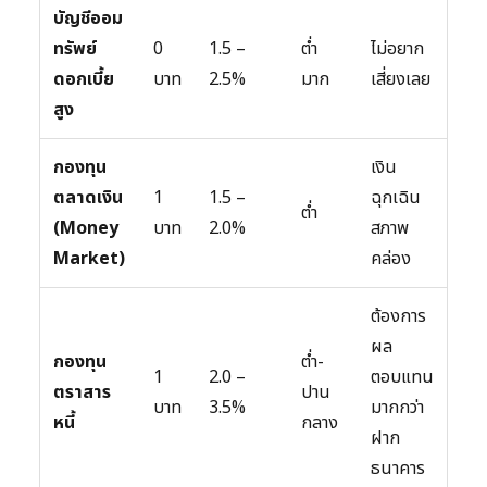
บัญชีออม
ทรัพย์
0
1.5 –
ต่ำ
ไม่อยาก
ดอกเบี้ย
บาท
2.5%
มาก
เสี่ยงเลย
สูง
กองทุน
เงิน
ตลาดเงิน
1
1.5 –
ฉุกเฉิน
ต่ำ
(Money
บาท
2.0%
สภาพ
Market)
คล่อง
ต้องการ
ผล
กองทุน
ต่ำ-
1
2.0 –
ตอบแทน
ตราสาร
ปาน
บาท
3.5%
มากกว่า
หนี้
กลาง
ฝาก
ธนาคาร