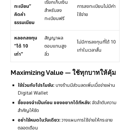
เรียกเก็บเงิน
ทะเบียน”
การลงทะเบียนไม่มีค่า
สำหรับลง
คิดค่า
ใช้จ่าย
ทะเบียนฟรี
ธรรมเนียม
หลอกลงทุน
สัญญาผล
ไม่มีการลงทุนที่ได้ 10
“ได้ 10
ตอบแทนสูง
เท่าในเวลาสั้น
เท่า”
ลิ่ว
Maximizing Value — ใช้ทุกบาทให้คุ้ม
ใช้ร่วมกับโปรโมชัน:
บางร้านมีส่วนลดเพิ่มเมื่อจ่ายผ่าน
Digital Wallet
ซื้อของจำเป็นก่อน ของอยากได้ทีหลัง:
จัดลำดับความ
สำคัญให้ชัด
อย่าใช้หมดในวันเดียว:
วางแผนการใช้จ่ายให้กระจาย
ตลอดเดือน