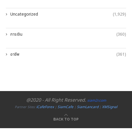
Uncategorized
(1,929)
การเงิน
(360)
อาชีพ
(361)
@2020 - All Right Reserved.
siam2r.com
iCafeForex
SiamCafe
SiamLancard
XMSignal
Partner Sites:
|
|
|
BACK TO TOP