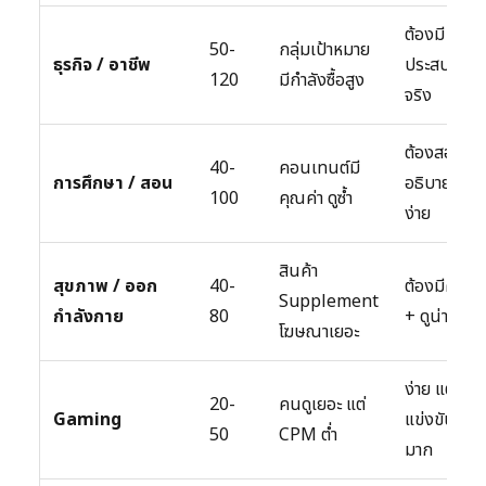
ต้องมี
50-
กลุ่มเป้าหมาย
ธุรกิจ / อาชีพ
ประสบการณ
120
มีกำลังซื้อสูง
จริง
ต้องสอนเก่
40-
คอนเทนต์มี
การศึกษา / สอน
อธิบายเข้าใ
100
คุณค่า ดูซ้ำ
ง่าย
สินค้า
สุขภาพ / ออก
40-
ต้องมีความรู
Supplement
กำลังกาย
80
+ ดูน่าเชื่อถ
โฆษณาเยอะ
ง่าย แต่
20-
คนดูเยอะ แต่
Gaming
แข่งขันสูง
50
CPM ต่ำ
มาก