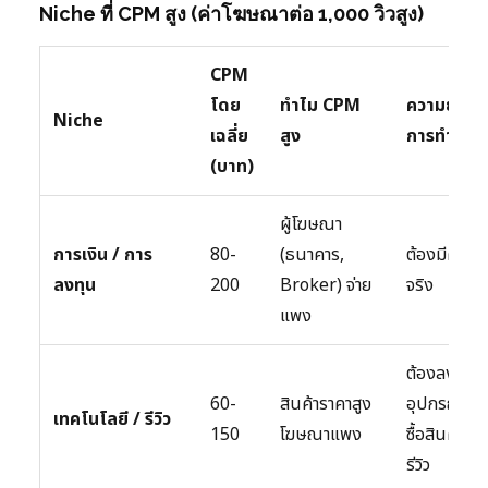
Niche ที่ CPM สูง (ค่าโฆษณาต่อ 1,000 วิวสูง)
CPM
โดย
ทำไม CPM
ความยากใ
Niche
เฉลี่ย
สูง
การทำ
(บาท)
ผู้โฆษณา
การเงิน / การ
80-
(ธนาคาร,
ต้องมีความรู
ลงทุน
200
Broker) จ่าย
จริง
แพง
ต้องลงทุน
60-
สินค้าราคาสูง
อุปกรณ์ +
เทคโนโลยี / รีวิว
150
โฆษณาแพง
ซื้อสินค้ามา
รีวิว