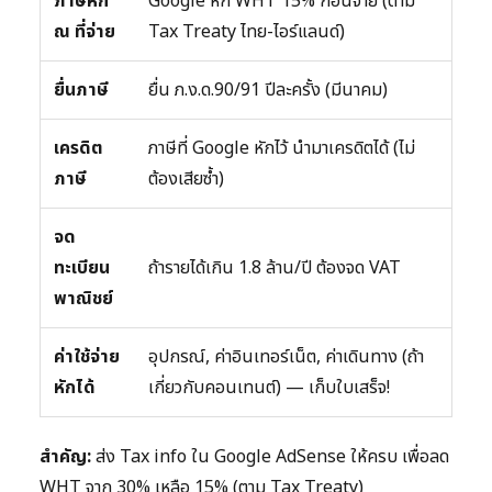
ภาษีหัก
Google หัก WHT 15% ก่อนจ่าย (ตาม
ณ ที่จ่าย
Tax Treaty ไทย-ไอร์แลนด์)
ยื่นภาษี
ยื่น ภ.ง.ด.90/91 ปีละครั้ง (มีนาคม)
เครดิต
ภาษีที่ Google หักไว้ นำมาเครดิตได้ (ไม่
ภาษี
ต้องเสียซ้ำ)
จด
ทะเบียน
ถ้ารายได้เกิน 1.8 ล้าน/ปี ต้องจด VAT
พาณิชย์
ค่าใช้จ่าย
อุปกรณ์, ค่าอินเทอร์เน็ต, ค่าเดินทาง (ถ้า
หักได้
เกี่ยวกับคอนเทนต์) — เก็บใบเสร็จ!
สำคัญ:
ส่ง Tax info ใน Google AdSense ให้ครบ เพื่อลด
WHT จาก 30% เหลือ 15% (ตาม Tax Treaty)