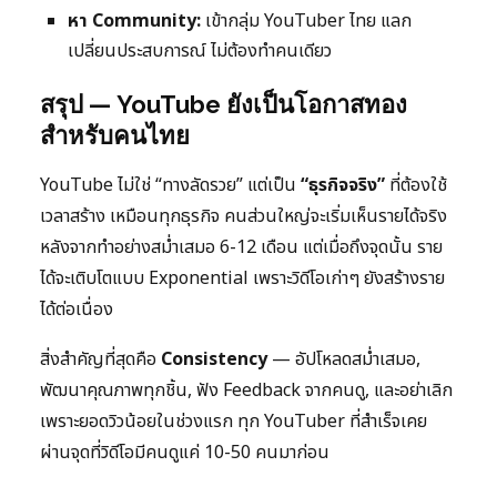
หา Community:
เข้ากลุ่ม YouTuber ไทย แลก
เปลี่ยนประสบการณ์ ไม่ต้องทำคนเดียว
สรุป — YouTube ยังเป็นโอกาสทอง
สำหรับคนไทย
YouTube ไม่ใช่ “ทางลัดรวย” แต่เป็น
“ธุรกิจจริง”
ที่ต้องใช้
เวลาสร้าง เหมือนทุกธุรกิจ คนส่วนใหญ่จะเริ่มเห็นรายได้จริง
หลังจากทำอย่างสม่ำเสมอ 6-12 เดือน แต่เมื่อถึงจุดนั้น ราย
ได้จะเติบโตแบบ Exponential เพราะวิดีโอเก่าๆ ยังสร้างราย
ได้ต่อเนื่อง
สิ่งสำคัญที่สุดคือ
Consistency
— อัปโหลดสม่ำเสมอ,
พัฒนาคุณภาพทุกชิ้น, ฟัง Feedback จากคนดู, และอย่าเลิก
เพราะยอดวิวน้อยในช่วงแรก ทุก YouTuber ที่สำเร็จเคย
ผ่านจุดที่วิดีโอมีคนดูแค่ 10-50 คนมาก่อน