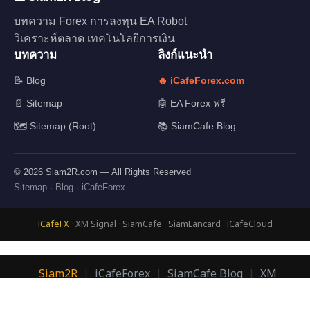
บทความ Forex การลงทุน EA Robot
วิเคราะห์ตลาด เทคโนโลยีการเงิน
บทความ
ลิงก์แนะนำ
📝 Blog
🔥 iCafeForex.com
📄 Sitemap
🤖 EA Forex ฟรี
🗺️ Sitemap (Root)
📚 SiamCafe Blog
© 2026 Siam2R.com — All Rights Reserved
Sitemap
·
Blog
·
iCafeForex
iCafeFX
·
XM Signal
·
SiamCafe
·
SiamLancard
·
iCafeCloud
Siam2R
|
iCafeForex
|
SiamCafe Blog
|
XM
Signal
|
SiamLanCard