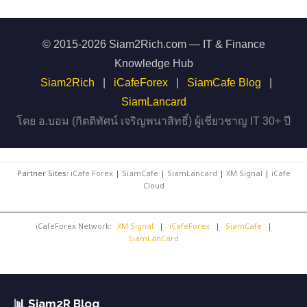
© 2015-2026 Siam2Rich.com — IT & Finance
Knowledge Hub
Siam2Rich
|
iCafeForex
|
SiamCafe Blog
|
SiamLancard
โดย อ.บอม (กิตติทัศน์ เจริญพนาสิทธิ์) ผู้เชี่ยวชาญ IT 30+ ปี
Partner Sites:
iCafe Forex
|
SiamCafe
|
SiamLancard
|
XM Signal
|
iCafe
Cloud
iCafeForex Network:
XM Signal
|
iCafeForex
|
SiamCafe
|
SiamLanCard
📊 Siam2R Blog