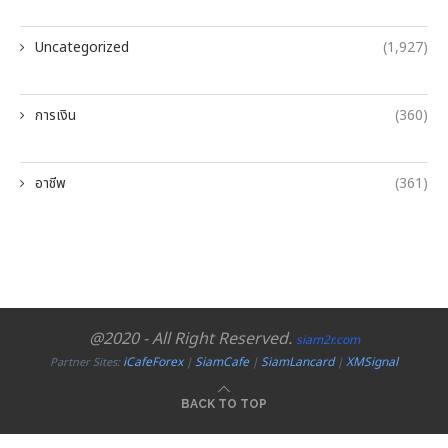
Uncategorized
(1,927)
การเงิน
(360)
อาชีพ
(361)
@2020 - All Right Reserved.
siam2r.com
iCafeForex
SiamCafe
SiamLancard
XMSignal
Partner Sites:
|
|
|
BACK TO TOP