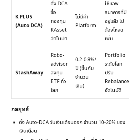
ตั้ง DCA
ใช้แอพ
ซื้อ
ธนาคารที่มี
K PLUS
ไม่มีค่า
กองทุน
อยู่แล้ว ไม่
(Auto DCA)
Platform
KAsset
ต้องโหลด
อัตโนมัติ
เพิ่ม
Robo-
Portfolio
0.2-0.8%/
advisor
ระดับโลก
ปี (ขึ้นกับ
StashAway
ลงทุน
ปรับ
จำนวน
ETF ทั่ว
Rebalance
เงิน)
โลก
อัตโนมัติ
กลยุทธ์
ตั้ง Auto-DCA วันเงินเดือนออก จำนวน 10-20% ของ
เงินเดือน