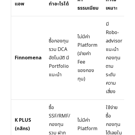
แอพ
ทำอะไรได้
ธรรมเนียม
เหมาะ
มี
Robo-
ไม่มีค่า
ซื้อกองทุน
advisor
Platform
รวม DCA
แนะนำ
(จ่ายค่า
Finnomena
อัตโนมัติ มี
กองทุน
Fee
Portfolio
ตาม
ของกอง
แนะนำ
ระดับ
ทุน)
ความ
เสี่ยง
ซื้อ
ใช้ง่าย
SSF/RMF/
ซื้อ
K PLUS
ไม่มีค่า
กองทุน
กองทุน
(กสิกร)
Platform
รวม ฝาก
ได้เลยใน