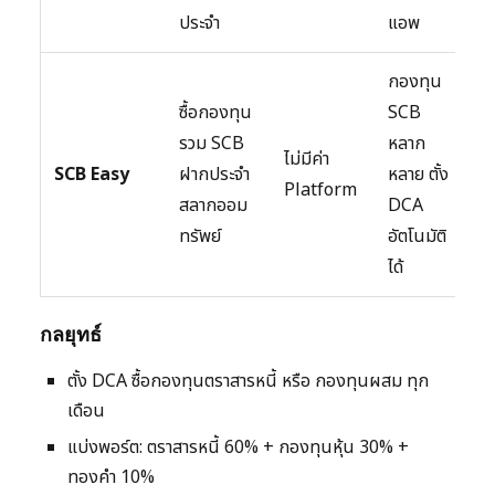
ประจำ
แอพ
กองทุน
ซื้อกองทุน
SCB
รวม SCB
หลาก
ไม่มีค่า
SCB Easy
ฝากประจำ
หลาย ตั้ง
Platform
สลากออม
DCA
ทรัพย์
อัตโนมัติ
ได้
กลยุทธ์
ตั้ง DCA ซื้อกองทุนตราสารหนี้ หรือ กองทุนผสม ทุก
เดือน
แบ่งพอร์ต: ตราสารหนี้ 60% + กองทุนหุ้น 30% +
ทองคำ 10%