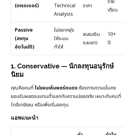
ราย
(เทรดเดอร์)
Technical
ราคา
วัน
เดือน
Analysis
Passive
ไม่อยากยุ่ง
สะสมเงิน
10+
5 นาท
(ลงทุน
ให้ระบบ
ระยะยาว
ปี
เดือ
อัตโนมัติ)
ทำให้
1. Conservative — นักลงทุนอนุรักษ์
นิยม
คุณคือคนที่
ไม่ชอบเห็นพอร์ตแดง
ต้องการความมั่นคง
ยอมรับผลตอบแทนต่ำแลกกับความปลอดภัย เหมาะกับคนที่
ใกล้เกษียณ หรือเพิ่งเริ่มลงทุน
แอพแนะนำ
ค่า
ทำไม