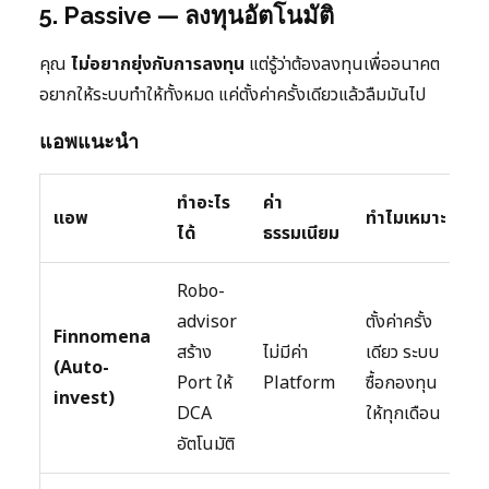
5. Passive — ลงทุนอัตโนมัติ
คุณ
ไม่อยากยุ่งกับการลงทุน
แต่รู้ว่าต้องลงทุนเพื่ออนาคต
อยากให้ระบบทำให้ทั้งหมด แค่ตั้งค่าครั้งเดียวแล้วลืมมันไป
แอพแนะนำ
ทำอะไร
ค่า
แอพ
ทำไมเหมาะ
ได้
ธรรมเนียม
Robo-
advisor
ตั้งค่าครั้ง
Finnomena
สร้าง
ไม่มีค่า
เดียว ระบบ
(Auto-
Port ให้
Platform
ซื้อกองทุน
invest)
DCA
ให้ทุกเดือน
อัตโนมัติ