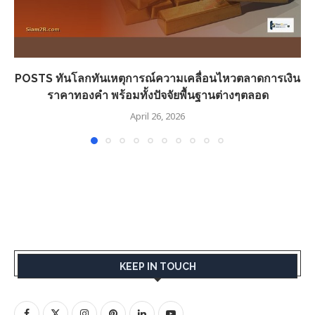
POSTS ทันโลกทันเหตุการณ์ความเคลื่อนไหวตลาดการเงิน
ราคาทองคำ พร้อมทั้งปัจจัยพื้นฐานต่างๆตลอด
April 26, 2026
KEEP IN TOUCH