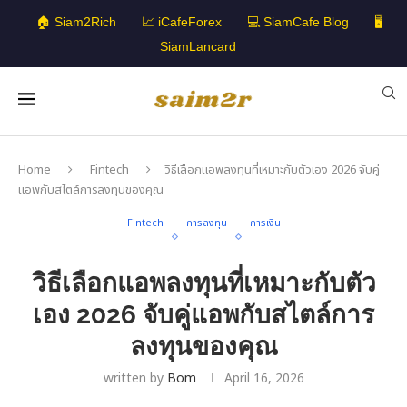
🏠 Siam2Rich
📈 iCafeForex
💻 SiamCafe Blog
🖥️
SiamLancard
Home
Fintech
วิธีเลือกแอพลงทุนที่เหมาะกับตัวเอง 2026 จับคู่
แอพกับสไตล์การลงทุนของคุณ
Fintech
การลงทุน
การเงิน
วิธีเลือกแอพลงทุนที่เหมาะกับตัว
เอง 2026 จับคู่แอพกับสไตล์การ
ลงทุนของคุณ
written by
Bom
April 16, 2026