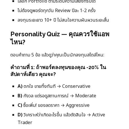
เลือก Portfolio ตามระดับความเสี่ยงที่รับได้
ไม่ต้องดูพอร์ตทุกวัน Review ปีละ 1-2 ครั้ง
ลงทุนระยะยาว 10+ ปี ไม่สนใจความผันผวนระยะสั้น
Personality Quiz — คุณควรใช้แอพ
ไหน?
ตอบคำถาม 5 ข้อ แล้วดูว่าคุณเป็นนักลงทุนสไตล์ไหน:
คำถามที่ 1: ถ้าพอร์ตลงทุนของคุณ -20% ใน
สัปดาห์เดียว คุณจะ?
A)
ตกใจ ขายทิ้งทันที → Conservative
B)
กังวล แต่รอดูสถานการณ์ → Moderate
C)
ซื้อเพิ่ม! ของลดราคา → Aggressive
D)
วิเคราะห์ว่าเกิดอะไรขึ้น แล้วตัดสินใจ → Active
Trader