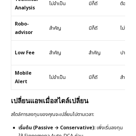
ไม่จำเป็น
มีก็ดี
ต้องมี
Analysis
Robo-
สำคัญ
มีก็ดี
ไม่จำเป็
advisor
Low Fee
สำคัญ
สำคัญ
ปานกล
Mobile
ไม่จำเป็น
มีก็ดี
สำคัญ
Alert
เปลี่ยนแอพเมื่อสไตล์เปลี่ยน
สไตล์การลงทุนของคุณจะเปลี่ยนไปตามเวลา:
เริ่มต้น (Passive → Conservative):
เพิ่งเริ่มลงทุน