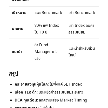
ธรรมเนียม
เป้าหมาย
ชนะ Benchmark
เท่า Benchmark
80% แพ้ Index
เท่า Index ลบค่า
ผลงาน
ใน 10 ปี
ธรรมเนียม
ถ้า Fund
แนะนำสำหรับส่วน
แนะนำ
Manager เก่ง
ใหญ่
จริง
สรุป
กระจายลงทุนหุ้นโลก:
ไม่พึ่งแค่ SET Index
เลือก TER ต่ำ:
ประหยัดค่าธรรมเนียมระยะยาว
DCA ทุกเดือน:
ลดความเสี่ยง Market Timing