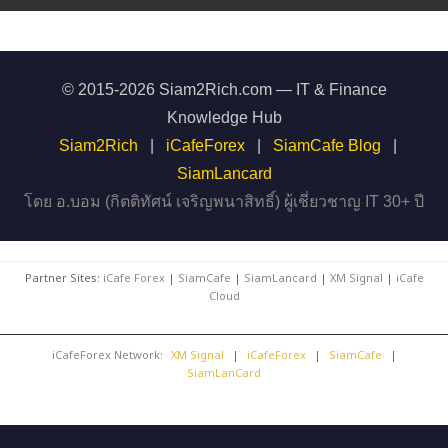
© 2015-2026 Siam2Rich.com — IT & Finance
Knowledge Hub
Siam2Rich
|
iCafeForex
|
SiamCafe Blog
|
SiamLancard
โดย อ.บอม (กิตติทัศน์ เจริญพนาสิทธิ์) ผู้เชี่ยวชาญ IT 30+ ปี
Partner Sites:
iCafe Forex
|
SiamCafe
|
SiamLancard
|
XM Signal
|
iCafe
Cloud
iCafeForex Network:
XM Signal
|
iCafeForex
|
SiamCafe
|
SiamLanCard