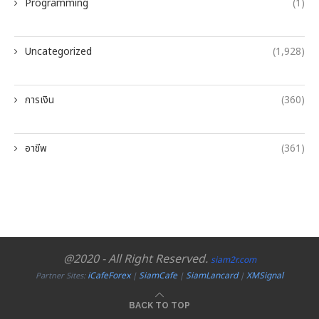
Programming
(1)
Uncategorized
(1,928)
การเงิน
(360)
อาชีพ
(361)
@2020 - All Right Reserved.
siam2r.com
iCafeForex
SiamCafe
SiamLancard
XMSignal
Partner Sites:
|
|
|
BACK TO TOP