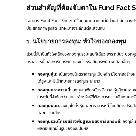
ส่วนสำคัญที่ต้องจับตาใน Fund Fact 
เอกสาร Fund Fact Sheet มีข้อมูลมากมาย แต่มีส่วนสำคัญบางประก
ประสิทธิภาพสูงสุด เราจะมาเจาะลึกแต่ละส่วนกัน
1. นโยบายการลงทุน: หัวใจของกองทุน
ส่วนนี้นับเป็นหัวใจหลักของกองทุนรวมเลยทีเดียว เพราะมันจะบอกคุณ
ตราสารหนี้ อสังหาริมทรัพย์ ทองคำ หรือสินทรัพย์ทางเลือกอื่นๆ ร
กองทุนหุ้น:
เน้นลงทุนในตราสารทุนเป็นหลัก มีโอกาสสร้างผล
ได้สูงและมีเป้าหมายการลงทุนระยะยาว
กองทุนตราสารหนี้:
ลงทุนในพันธบัตรรัฐบาล หุ้นกู้ภาคเอกช
ในระดับที่จำกัดกว่า เหมาะสำหรับผู้ที่ต้องการความมั่นคงและรั
กองทุนผสม:
ลงทุนในทั้งหุ้นและตราสารหนี้ โดยมีการปรั
และความเสี่ยง
กองทุนรวมโครงสร้างพื้นฐาน/อสังหาริมทรัพย์:
ลงทุนในส
ผลตอบแทนในรูปของเงินปันผล