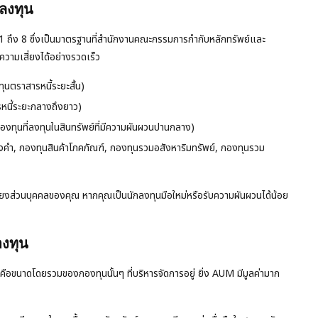
กลงทุน
1 ถึง 8 ซึ่งเป็นมาตรฐานที่สำนักงานคณะกรรมการกำกับหลักทรัพย์และ
ความเสี่ยงได้อย่างรวดเร็ว
ุนตราสารหนี้ระยะสั้น)
หนี้ระยะกลางถึงยาว)
งทุนที่ลงทุนในสินทรัพย์ที่มีความผันผวนปานกลาง)
องคำ, กองทุนสินค้าโภคภัณฑ์, กองทุนรวมอสังหาริมทรัพย์, กองทุนรวม
ี่ยงส่วนบุคคลของคุณ หากคุณเป็นนักลงทุนมือใหม่หรือรับความผันผวนได้น้อย
องทุน
ขนาดโดยรวมของกองทุนนั้นๆ ที่บริหารจัดการอยู่ ยิ่ง AUM มีมูลค่ามาก