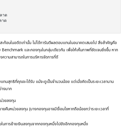
ลาด

ลาด

ท้อนในอดีตเท่านั้น ไม่ได้การันตีผลตอบแทนในอนาคตเสมอไป สิ่งสำคัญคือ
chmark และกองทุนในกลุ่มเดียวกัน เพื่อให้เห็นภาพที่ชัดเจนยิ่งขึ้น หาก
ึงความสามารถในการบริหารจัดการที่ดี
สุทธิที่คุณจะได้รับ แม้จะดูเป็นจำนวนน้อย แต่เมื่อคิดเป็นระยะเวลานาน
ย่างมาก
อหน่วยลงทุน
่ขายคืนหน่วยลงทุน (บางกองทุนอาจมีเงื่อนไขหากถือน้อยกว่าระยะเวลาที่
่ายในการย้ายเงินลงทุนจากกองทุนหนึ่งไปยังอีกกองทุนหนึ่ง