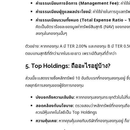
ค่าธรรมเนียมการจัดการ (Management Fee):
ค่าใช้
ค่าธรรมเนียมผู้ดูแลผลประโยชน์:
ค่าใช้จ่ายในการดูแลทรั
ค่าธรรมเนียมรวมทั้งหมด (Total Expense Ratio – 
คิดเป็นอัตราร้อยละของมูลค่าทรัพย์สินสุทธิ (NAV) ของกองทุน
ลงทุนในกองทุนนั้นๆ
ตัวอย่าง: หากกองทุน A มี TER 2.00% และกองทุน B มี TER 0.5
ตอบแทนสุทธิที่ดีกว่ามากในระยะยาว เพราะมีต้นทุนที่ต่ำกว่า
5. Top Holdings: ถืออะไรอยู่บ้าง?
ส่วนนี้จะแสดงรายชื่อหลักทรัพย์ 10 อันดับแรกที่กองทุนลงทุนอยู่ ซ
กลยุทธ์การลงทุนของผู้จัดการกองทุน
บ่งบอกถึงความเข้มข้น:
หากกองทุนลงทุนกระจุกตัวในไม่กี่บ
สอดคล้องกับนโยบาย:
ตรวจสอบว่าหลักทรัพย์ที่กองทุนถืออ
ควรมีหุ้นเทคโนโลยีเป็น Top Holdings
ความคุ้นเคย:
หากคุณคุ้นเคยกับบริษัทที่กองทุนลงทุนอยู่ ก็อ