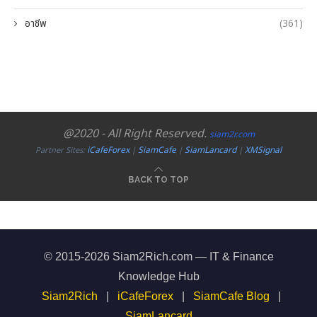
อาชีพ
(361)
@2020 - All Right Reserved.
siam2r.com
iCafeForex
SiamCafe
SiamLancard
XMSignal
Partner Sites:
|
|
|
BACK TO TOP
© 2015-2026 Siam2Rich.com — IT & Finance
Knowledge Hub
Siam2Rich
|
iCafeForex
|
SiamCafe Blog
|
SiamLancard