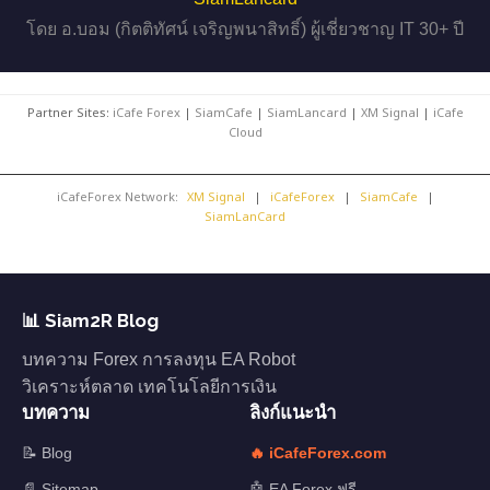
โดย อ.บอม (กิตติทัศน์ เจริญพนาสิทธิ์) ผู้เชี่ยวชาญ IT 30+ ปี
Partner Sites:
iCafe Forex
|
SiamCafe
|
SiamLancard
|
XM Signal
|
iCafe
Cloud
iCafeForex Network:
XM Signal
|
iCafeForex
|
SiamCafe
|
SiamLanCard
📊 Siam2R Blog
บทความ Forex การลงทุน EA Robot
วิเคราะห์ตลาด เทคโนโลยีการเงิน
บทความ
ลิงก์แนะนำ
📝 Blog
🔥 iCafeForex.com
📄 Sitemap
🤖 EA Forex ฟรี