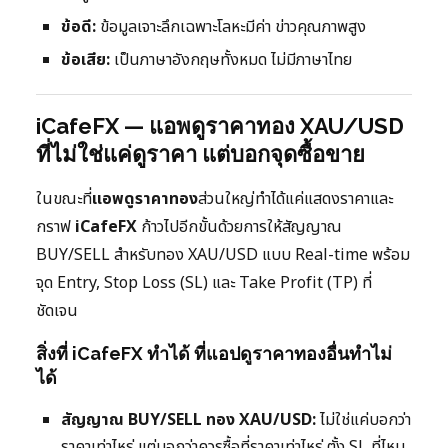
ข้อดี:
ข้อมูลเจาะลึกเฉพาะโลหะมีค่า ข่าวคุณภาพสูง
ข้อเสีย:
เป็นภาษาอังกฤษทั้งหมด ไม่มีภาษาไทย
iCafeFX — แอพดูราคาทอง XAU/USD
ที่ไม่ใช่แค่ดูราคา แต่บอกจุดซื้อขาย
ในขณะที่
แอพดูราคาทอง
ส่วนใหญ่ทำได้แค่แสดงราคาและ
กราฟ
iCafeFX
ก้าวไปอีกขั้นด้วยการให้สัญญาณ
BUY/SELL สำหรับทอง XAU/USD แบบ Real-time พร้อม
จุด Entry, Stop Loss (SL) และ Take Profit (TP) ที่
ชัดเจน
สิ่งที่ iCafeFX ทำได้ ที่แอปดูราคาทองอื่นทำไม่
ได้
สัญญาณ BUY/SELL ทอง XAU/USD:
ไม่ใช่แค่บอกว่า
ราคาเท่าไหร่ แต่บอกว่าควรซื้อที่ราคาเท่าไหร่ ตั้ง SL ที่ไหน