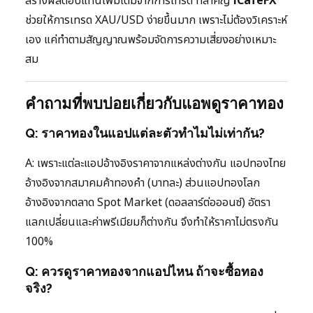
สร้างผลตอบแทนเพิ่มเติมจากการเทรด ที่สำคัญ
iCafeFX
ช่วยให้การเทรด XAU/USD ง่ายขึ้นมาก เพราะไม่ต้องวิเคราะห์
เอง แค่ทำตามสัญญาณพร้อมจัดการความเสี่ยงอย่างเหมาะ
สม
คำถามที่พบบ่อยเกี่ยวกับแอพดูราคาทอง
Q: ราคาทองในแอปแต่ละตัวทำไมไม่เท่ากัน?
A: เพราะแต่ละแอปอ้างอิงราคาจากแหล่งต่างกัน แอปทองไทย
อ้างอิงจากสมาคมค้าทองคำ (บาทละ) ส่วนแอปทองโลก
อ้างอิงจากตลาด Spot Market (ดอลลาร์ต่อออนซ์) อัตรา
แลกเปลี่ยนและค่าพรีเมียมก็ต่างกัน จึงทำให้ราคาไม่ตรงกัน
100%
Q: ควรดูราคาทองจากแอปไหน ถ้าจะซื้อทอง
จริง?