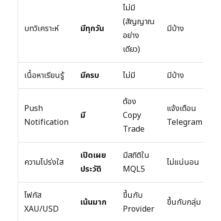
ไม่มี
(สัญญาณ
บทวิเคราะห์
มีทุกวัน
มีบ้าง
อย่าง
เดียว)
เนื้อหาเรียนรู้
มีครบ
ไม่มี
มีบ้าง
ต้อง
Push
แจ้งเตือน
มี
Copy
Notification
Telegram
Trade
เปิดเผย
มีสถิติใน
ความโปร่งใส
ไม่แน่นอน
ประวัติ
MQL5
โฟกัส
ขึ้นกับ
เน้นมาก
ขึ้นกับกลุ่ม
XAU/USD
Provider