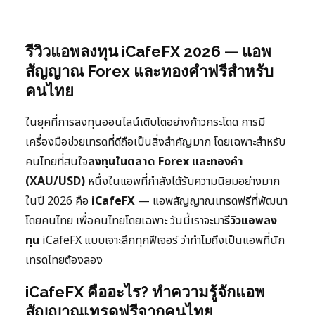
รีวิวแอพลงทุน iCafeFX 2026 — แอพ
สัญญาณ Forex และทองคำฟรีสำหรับ
คนไทย
ในยุคที่การลงทุนออนไลน์เติบโตอย่างก้าวกระโดด การมี
เครื่องมือช่วยเทรดที่ดีถือเป็นสิ่งสำคัญมาก โดยเฉพาะสำหรับ
คนไทยที่สนใจ
ลงทุนในตลาด Forex และทองคำ
(XAU/USD)
หนึ่งในแอพที่กำลังได้รับความนิยมอย่างมาก
ในปี 2026 คือ
iCafeFX
— แอพสัญญาณเทรดฟรีที่พัฒนา
โดยคนไทย เพื่อคนไทยโดยเฉพาะ วันนี้เราจะมา
รีวิวแอพลง
ทุน
iCafeFX แบบเจาะลึกทุกฟีเจอร์ ว่าทำไมถึงเป็นแอพที่นัก
เทรดไทยต้องลอง
iCafeFX คืออะไร? ทำความรู้จักแอพ
สัญญาณเทรดฟรีจากคนไทย