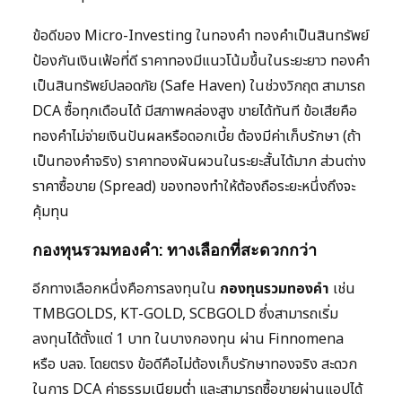
ข้อดีของ Micro-Investing ในทองคำ ทองคำเป็นสินทรัพย์
ป้องกันเงินเฟ้อที่ดี ราคาทองมีแนวโน้มขึ้นในระยะยาว ทองคำ
เป็นสินทรัพย์ปลอดภัย (Safe Haven) ในช่วงวิกฤต สามารถ
DCA ซื้อทุกเดือนได้ มีสภาพคล่องสูง ขายได้ทันที ข้อเสียคือ
ทองคำไม่จ่ายเงินปันผลหรือดอกเบี้ย ต้องมีค่าเก็บรักษา (ถ้า
เป็นทองคำจริง) ราคาทองผันผวนในระยะสั้นได้มาก ส่วนต่าง
ราคาซื้อขาย (Spread) ของทองทำให้ต้องถือระยะหนึ่งถึงจะ
คุ้มทุน
กองทุนรวมทองคำ: ทางเลือกที่สะดวกกว่า
อีกทางเลือกหนึ่งคือการลงทุนใน
กองทุนรวมทองคำ
เช่น
TMBGOLDS, KT-GOLD, SCBGOLD ซึ่งสามารถเริ่ม
ลงทุนได้ตั้งแต่ 1 บาท ในบางกองทุน ผ่าน Finnomena
หรือ บลจ. โดยตรง ข้อดีคือไม่ต้องเก็บรักษาทองจริง สะดวก
ในการ DCA ค่าธรรมเนียมต่ำ และสามารถซื้อขายผ่านแอปได้