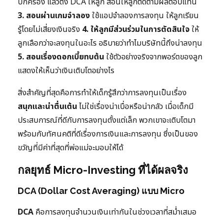
ปกครอง แล้วตั้ง DCA ให้ลูก สอนให้ลูกติดตามผลตอบแทน
3. สอนผ่านเกมจำลอง
ใช้แอปจำลองการลงทุน ให้ลูกเรียน
รู้โดยไม่เสี่ยงเงินจริง
4. ให้ลูกมีส่วนร่วมในการตัดสินใจ
ให้
ลูกเลือกว่าจะลงทุนในอะไร อธิบายว่าทำไมบริษัทนี้ถึงน่าลงทุน
5. สอนเรื่องดอกเบี้ยทบต้น
ใช้ตัวอย่างจริงจากพอร์ตของลูก
แสดงให้เห็นว่าเงินเติบโตอย่างไร
สิ่งสำคัญที่สุดคือการทำให้เด็กรู้สึกว่าการลงทุนเป็นเรื่อง
สนุกและน่าตื่นเต้น
ไม่ใช่เรื่องน่าเบื่อหรือน่ากลัว เมื่อเด็กมี
ประสบการณ์ที่ดีกับการลงทุนตั้งแต่เล็ก พวกเขาจะเติบโตมา
พร้อมกับทัศนคติที่ดีเรื่องการเงินและการลงทุน ซึ่งเป็นของ
ขวัญที่มีค่าที่สุดที่พ่อแม่จะมอบให้ได้
กลยุทธ์ Micro-Investing ที่ได้ผลจริง
DCA (Dollar Cost Averaging) แบบ Micro
DCA
คือการลงทุนจำนวนเงินเท่ากันในช่วงเวลาที่สม่ำเสมอ