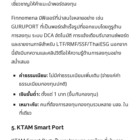
เชี่ยวชาญให้คำแนะนำพอร์ตลงทุน
Finnomena มีฟีเจอร์ที่น่าสนใจหลายอย่าง เช่น
GURUPORT ที่เป็นพอร์ตสำเร็จรูปที่ออกแบบโดยกูรูด้าน
การลงทุน ระบบ DCA อัตโนมัติ การแจ้งเตือนรีบาลานซ์พอร์ต
และรายงานภาษีสำหรับ LTF/RMF/SSF/ThaiESG นอกจาก
นี้ยังมีบทความและคลิปวิดีโอให้ความรู้ด้านการลงทุนอย่าง
สม่ำเสมอ
ค่าธรรมเนียม:
ไม่มีค่าธรรมเนียมเพิ่มเติม (จ่ายแค่ค่า
ธรรมเนียมกองทุนปกติ)
เงินขั้นต่ำ:
ตั้งแต่ 1 บาท (ขึ้นกับกองทุน)
เหมาะกับ:
คนที่ต้องการลงทุนกองทุนรวมหลาย บลจ. ใน
ที่เดียว
5. KTAM Smart Port