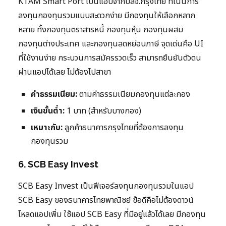
KTAM Smart Port เป็นแอปจากบลจ.กรุงไทย ที่เน้นการ
ลงทุนกองทุนรวมแบบสะดวกง่าย มีกองทุนให้เลือกหลาก
หลาย ทั้งกองทุนตราสารหนี้ กองทุนหุ้น กองทุนผสม
กองทุนต่างประเทศ และกองทุนลดหย่อนภาษี จุดเด่นคือ UI
ที่ใช้งานง่าย กระบวนการสมัครรวดเร็ว สามารถยืนยันตัวตน
ผ่านแอปได้เลย ไม่ต้องไปสาขา
ค่าธรรมเนียม:
ตามค่าธรรมเนียมกองทุนแต่ละกอง
เงินขั้นต่ำ:
1 บาท (สำหรับบางกอง)
เหมาะกับ:
ลูกค้าธนาคารกรุงไทยที่ต้องการลงทุน
กองทุนรวม
6. SCB Easy Invest
SCB Easy Invest เป็นฟีเจอร์ลงทุนกองทุนรวมในแอป
SCB Easy ของธนาคารไทยพาณิชย์ ข้อดีคือไม่ต้องดาวน์
โหลดแอปเพิ่ม ใช้แอป SCB Easy ที่มีอยู่แล้วได้เลย มีกองทุน