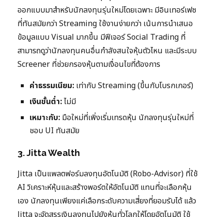
ออกแบบมาสำหรับนักลงทุนรุ่นใหม่โดยเฉพาะ มีอินเทอร์เฟซ
ที่ทันสมัยกว่า Streaming ใช้งานง่ายกว่า เน้นการนำเสนอ
ข้อมูลแบบ Visual มากขึ้น มีฟีเจอร์ Social Trading ที่
สามารถดูว่านักลงทุนคนอื่นกำลังสนใจหุ้นตัวไหน และมีระบบ
Screener ที่ช่วยกรองหุ้นตามเงื่อนไขที่ต้องการ
ค่าธรรมเนียม:
เท่ากับ Streaming (ขึ้นกับโบรกเกอร์)
เงินขั้นต่ำ:
ไม่มี
เหมาะกับ:
มือใหม่ที่เพิ่งเริ่มเทรดหุ้น นักลงทุนรุ่นใหม่ที่
ชอบ UI ทันสมัย
3. Jitta Wealth
Jitta เป็นแพลตฟอร์มลงทุนอัตโนมัติ (Robo-Advisor) ที่ใช้
AI วิเคราะห์หุ้นและสร้างพอร์ตให้อัตโนมัติ แทนที่จะเลือกหุ้น
เอง นักลงทุนเพียงแค่เลือกระดับความเสี่ยงที่ยอมรับได้ แล้ว
Jitta จะจัดสรรเงินลงทุนไปยังหุ้นทั่วโลกให้โดยอัตโนมัติ ใช้