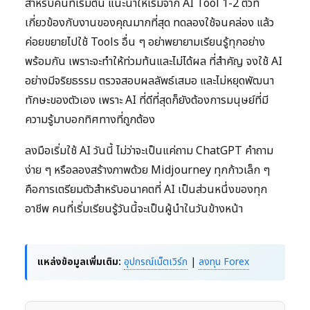
สำหรับคนที่เริ่มต้น แนะนำให้เริ่มจาก AI Tool 1-2 ตัวที่
เกี่ยวข้องกับงานของคุณมากที่สุด ทดลองใช้จนคล่อง แล้ว
ค่อยขยายไปใช้ Tools อื่น ๆ อย่าพยายามเรียนรู้ทุกอย่าง
พร้อมกัน เพราะจะทำให้ท่วมท้นและไม่ได้ผล ที่สำคัญ จงใช้ AI
อย่างมีจริยธรรม ตรวจสอบผลลัพธ์เสมอ และไม่หยุดพัฒนา
ทักษะของตัวเอง เพราะ AI ที่ดีที่สุดก็ยังต้องการมนุษย์ที่มี
ความรู้มาบอกทิศทางที่ถูกต้อง
ลงมือเริ่มใช้ AI วันนี้ ไม่ว่าจะเป็นแค่ถาม ChatGPT คำถาม
ง่าย ๆ หรือลองสร้างภาพด้วย Midjourney ทุกก้าวเล็ก ๆ
คือการเตรียมตัวสำหรับอนาคตที่ AI เป็นส่วนหนึ่งของทุก
อาชีพ คนที่เริ่มเรียนรู้วันนี้จะเป็นผู้นำในวันข้างหน้า
แหล่งข้อมูลเพิ่มเติม:
อุปกรณ์เน็ตเวิร์ก
|
ลงทุน Forex