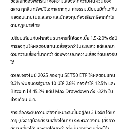
ข้อเสียที่ต้องพิจารณาคือความเสี่ยงจากความผันผวนของ
ตลาด ทุกสินทรัพย์มีโอกาสขาดทุน ค่าธรรมเนียมแม้ต่ำแต่กิน
ผลตอบแทนในระยะยาว และนักลงทุนต้องเสียภาษีจากกำไร
ตามกฎหมายไทย
เปรียบเทียบกับฝากเงินธนาคารที่ให้ดอกเบี้ย 1.5-2.0% ต่อปี
การลงทุนให้ผลตอบแทนเฉลี่ยสูงกว่าในระยะยาว แต่แลกมา
ด้วยความเสี่ยงที่มากกว่า ต้องพิจารณาความเสี่ยงที่ตนเองรับ
ได้
ตัวเลขจริงในปี 2025 กองทุน SET50 ETF ให้ผลตอบแทน
8.3% พันธบัตรรัฐบาล 10 ปีให้ 2.8% ทองคำให้ 12.5% และ
Bitcoin ให้ 45.2% แต่มี Max Drawdown ถึง -32% ใน
ช่วงเดือน มี.ค.
การเลือกระดับความเสี่ยงที่เหมาะสมขึ้นอยู่กับ 3 ปัจจัย ได้แก่
อายุ (ยิ่งอายุน้อยยิ่งรับเสี่ยงได้มาก) ระยะเวลาลงทุน (ยิ่งยาว
ยิ่งรับเสี่ยงได้) และรายได้ประจำ (ยิ่งมั่นคงยิ่งรับเสี่ยงได้)