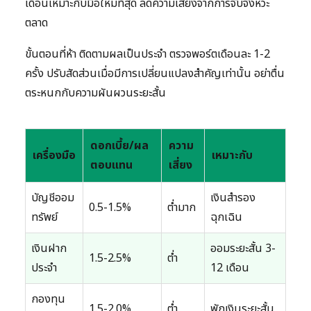
เดือนเหมาะกับมือใหม่ที่สุด ลดความเสี่ยงจากการจับจังหวะ
ตลาด
ขั้นตอนที่ห้า ติดตามผลเป็นประจำ ตรวจพอร์ตเดือนละ 1-2
ครั้ง ปรับสัดส่วนเมื่อมีการเปลี่ยนแปลงสำคัญเท่านั้น อย่าตื่น
ตระหนกกับความผันผวนระยะสั้น
ดอกเบี้ย/ผล
ความ
เครื่องมือ
เหมาะกับ
ตอบแทน
เสี่ยง
บัญชีออม
เงินสำรอง
0.5-1.5%
ต่ำมาก
ทรัพย์
ฉุกเฉิน
เงินฝาก
ออมระยะสั้น 3-
1.5-2.5%
ต่ำ
ประจำ
12 เดือน
กองทุน
1.5-2.0%
ต่ำ
พักเงินระยะสั้น