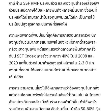
ภาษีผ่าน SSF RMF ประกันชีวิต และกองทุนสำรองเลี้ยงชีพ
ช่วยประหยัดภาษีได้ปีละหลายพันถึงหลายหมื่นบาท ซึ่งเงินที่
ประหยัดได้นี้สามารถนำไปลงทุนเพิ่มเติมได้อีก เป็นการใช้
ประโยชน์สูงสุดจากระบบภาษีที่รัฐจัดให้
ความผิดพลาดที่พบบ่อยที่สุดคือการขายตอนตลาดร่วง นัก
ลงทุนจำนวนมากขายสินทรัพย์ในจังหวะที่ราคาต่ำสุดเพราะ
กลัวจะขาดทุนเพิ่ม แต่สถิติแสดงว่าตลาดเคยฟื้นตัวทุกครั้ง
ดัชนี SET Index เคยร่วงมากกว่า 40% ในปี 2008 และ
2020 แต่ฟื้นตัวกลับมาทำจุดสูงสุดใหม่ภายใน 2-3 ปี นัก
ลงทุนที่อดทนได้ผลตอบแทนดีกว่าคนที่ขายออกมากอย่าง
เห็นได้ชัด
การกระจายความเสี่ยงไม่ได้หมายความว่าต้องลงทุนในทุกสิ่ง
แต่ควรเลือกสินทรัพย์ที่มีความสัมพันธ์ต่ำกัน เช่น หุ้นไทยกับ
พันธบัตรกับทองคำ เมื่อหุ้นร่วง ทองคำมักขึ้น ทำให้พอร์ต
รวมมีความผันผวนน้อยลง สัดส่วนที่แนะนำคือ 50-60% หุ้น