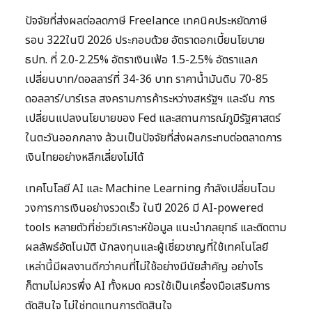
ปัจจัยที่ส่งผลต่อลดภาษี Freelance เทคนิคประหยัดภาษี
รอบ 322ในปี 2026 ประกอบด้วย อัตราดอกเบี้ยนโยบาย
ธปท. ที่ 2.0-2.25% อัตราเงินเฟ้อ 1.5-2.5% อัตราแลก
เปลี่ยนบาท/ดอลลาร์ที่ 34-36 บาท ราคาน้ำมันดิบ 70-85
ดอลลาร์/บาร์เรล สงครามการค้าระหว่างสหรัฐฯ และจีน การ
เปลี่ยนแปลงนโยบายของ Fed และสถานการณ์ภูมิรัฐศาสตร์
ในตะวันออกกลาง ล้วนเป็นปัจจัยที่ส่งผลกระทบต่อตลาดการ
เงินไทยอย่างหลีกเลี่ยงไม่ได้
เทคโนโลยี AI และ Machine Learning กำลังเปลี่ยนโฉม
วงการการเงินอย่างรวดเร็ว ในปี 2026 มี AI-powered
tools หลายตัวที่ช่วยวิเคราะห์ข้อมูล แนะนำกลยุทธ์ และติดตาม
ผลลัพธ์อัตโนมัติ นักลงทุนและผู้เชี่ยวชาญที่ใช้เทคโนโลยี
เหล่านี้มีผลงานดีกว่าคนที่ไม่ใช้อย่างมีนัยสำคัญ อย่างไร
ก็ตามไม่ควรพึ่ง AI ทั้งหมด ควรใช้เป็นเครื่องมือเสริมการ
ตัดสินใจ ไม่ใช่ทดแทนการตัดสินใจ