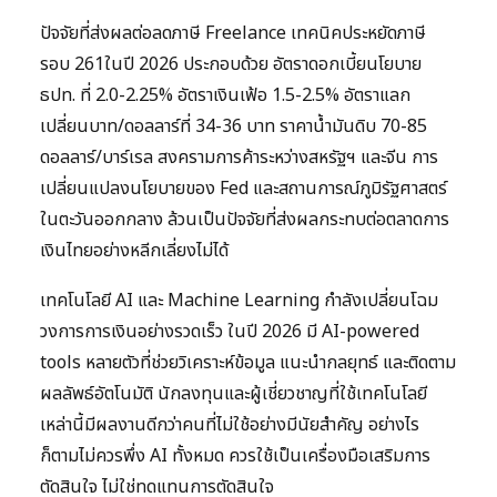
ปัจจัยที่ส่งผลต่อลดภาษี Freelance เทคนิคประหยัดภาษี
รอบ 261ในปี 2026 ประกอบด้วย อัตราดอกเบี้ยนโยบาย
ธปท. ที่ 2.0-2.25% อัตราเงินเฟ้อ 1.5-2.5% อัตราแลก
เปลี่ยนบาท/ดอลลาร์ที่ 34-36 บาท ราคาน้ำมันดิบ 70-85
ดอลลาร์/บาร์เรล สงครามการค้าระหว่างสหรัฐฯ และจีน การ
เปลี่ยนแปลงนโยบายของ Fed และสถานการณ์ภูมิรัฐศาสตร์
ในตะวันออกกลาง ล้วนเป็นปัจจัยที่ส่งผลกระทบต่อตลาดการ
เงินไทยอย่างหลีกเลี่ยงไม่ได้
เทคโนโลยี AI และ Machine Learning กำลังเปลี่ยนโฉม
วงการการเงินอย่างรวดเร็ว ในปี 2026 มี AI-powered
tools หลายตัวที่ช่วยวิเคราะห์ข้อมูล แนะนำกลยุทธ์ และติดตาม
ผลลัพธ์อัตโนมัติ นักลงทุนและผู้เชี่ยวชาญที่ใช้เทคโนโลยี
เหล่านี้มีผลงานดีกว่าคนที่ไม่ใช้อย่างมีนัยสำคัญ อย่างไร
ก็ตามไม่ควรพึ่ง AI ทั้งหมด ควรใช้เป็นเครื่องมือเสริมการ
ตัดสินใจ ไม่ใช่ทดแทนการตัดสินใจ