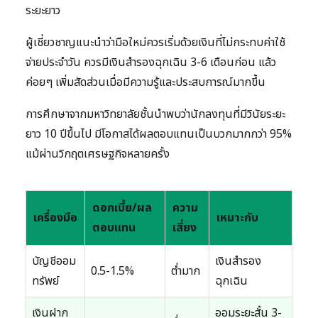
ระยะยาว
ผู้เชี่ยวชาญแนะนำว่ามือใหม่ควรเริ่มด้วยเงินที่ไม่กระทบค่าใช้
จ่ายประจำวัน ควรมีเงินสำรองฉุกเฉิน 3-6 เดือนก่อน แล้ว
ค่อยๆ เพิ่มสัดส่วนเมื่อมีความรู้และประสบการณ์มากขึ้น
การศึกษาจากมหาวิทยาลัยชั้นนำพบว่านักลงทุนที่มีวินัยระยะ
ยาว 10 ปีขึ้นไป มีโอกาสได้ผลตอบแทนเป็นบวกมากกว่า 95%
แม้ผ่านวิกฤตเศรษฐกิจหลายครั้ง
ดอกเบี้ย/ผล
ความ
เครื่องมือ
เหมาะกับ
ตอบแทน
เสี่ยง
บัญชีออม
เงินสำรอง
0.5-1.5%
ต่ำมาก
ทรัพย์
ฉุกเฉิน
เงินฝาก
ออมระยะสั้น 3-