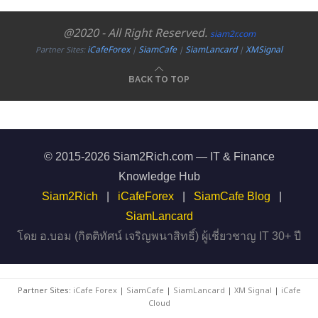
@2020 - All Right Reserved.
siam2r.com
iCafeForex
SiamCafe
SiamLancard
XMSignal
Partner Sites:
|
|
|
BACK TO TOP
© 2015-2026 Siam2Rich.com — IT & Finance
Knowledge Hub
Siam2Rich
|
iCafeForex
|
SiamCafe Blog
|
SiamLancard
โดย อ.บอม (กิตติทัศน์ เจริญพนาสิทธิ์) ผู้เชี่ยวชาญ IT 30+ ปี
Partner Sites:
iCafe Forex
|
SiamCafe
|
SiamLancard
|
XM Signal
|
iCafe
Cloud