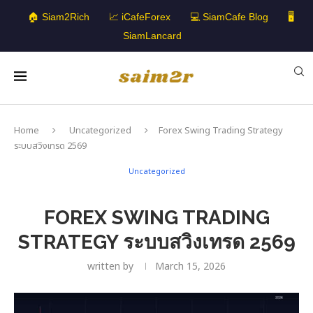
🏠 Siam2Rich
📈 iCafeForex
💻 SiamCafe Blog
🖥️
SiamLancard
Home
Uncategorized
Forex Swing Trading Strategy
ระบบสวิงเทรด 2569
Uncategorized
FOREX SWING TRADING
STRATEGY ระบบสวิงเทรด 2569
written by
March 15, 2026