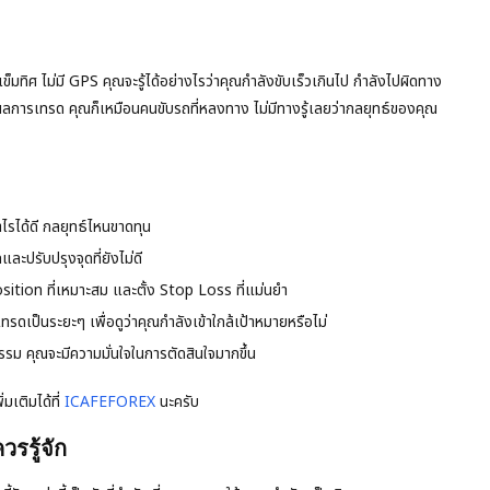
ข็มทิศ ไม่มี GPS คุณจะรู้ได้อย่างไรว่าคุณกำลังขับเร็วเกินไป กำลังไปผิดทาง
ดผลการเทรด คุณก็เหมือนคนขับรถที่หลงทาง ไม่มีทางรู้เลยว่ากลยุทธ์ของคุณ
ำไรได้ดี กลยุทธ์ไหนขาดทุน
ละปรับปรุงจุดที่ยังไม่ดี
tion ที่เหมาะสม และตั้ง Stop Loss ที่แม่นยำ
รดเป็นระยะๆ เพื่อดูว่าคุณกำลังเข้าใกล้เป้าหมายหรือไม่
ธรรม คุณจะมีความมั่นใจในการตัดสินใจมากขึ้น
มเติมได้ที่
ICAFEFOREX
นะครับ
รรู้จัก