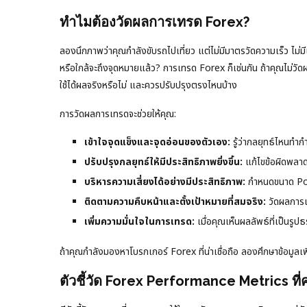
ทำไมต้องวัดผลการเทรด Forex?
ลองนึกภาพว่าคุณกำลังขับรถไปเที่ยว แต่ไม่มีมาตรวัดความเร็ว ไม่มีเ
หรือใกล้จะถึงจุดหมายแล้ว? การเทรด Forex ก็เช่นกัน ถ้าคุณไม่วั
ใช้ได้ผลจริงหรือไม่ และควรปรับปรุงตรงไหนบ้าง
การวัดผลการเทรดจะช่วยให้คุณ:
เข้าใจจุดแข็งและจุดอ่อนของตัวเอง:
รู้ว่ากลยุทธ์ไหนทำก
ปรับปรุงกลยุทธ์ให้มีประสิทธิภาพยิ่งขึ้น:
แก้ไขข้อผิดพลาดแ
บริหารความเสี่ยงได้อย่างมีประสิทธิภาพ:
กำหนดขนาด Posi
ติดตามความคืบหน้าและตั้งเป้าหมายที่สมจริง:
วัดผลการเท
เพิ่มความมั่นใจในการเทรด:
เมื่อคุณเห็นผลลัพธ์ที่เป็นรูป
ถ้าคุณกำลังมองหาโบรกเกอร์ Forex ที่น่าเชื่อถือ ลองศึกษาข้อมูลเพิ่
ตัวชี้วัด Forex Performance Metrics ที่คว