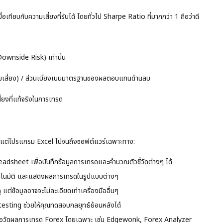
เทียบกับความเสี่ยงที่รับได้ โดยทั่วไป Sharpe Ratio ที่มากกว่า 1 ถือว่าดี
ownside Risk) เท่านั้น
เสี่ยง) / ส่วนเบี่ยงเบนมาตรฐานของผลตอบแทนด้านลบ
ี่ยงที่แท้จริงในการเทรด
ั้งแต่โปรแกรม Excel ไปจนถึงซอฟต์แวร์เฉพาะทาง:
readsheet เพื่อบันทึกข้อมูลการเทรดและคำนวณตัวชี้วัดต่างๆ ได้
ยอัตโนมัติ และแสดงผลการเทรดในรูปแบบต่างๆ
ต่ข้อมูลอาจจะไม่ละเอียดเท่าเครื่องมืออื่นๆ
testing ช่วยให้คุณทดสอบกลยุทธ์ย้อนหลังได้
ื่อวัดผลการเทรด Forex โดยเฉพาะ เช่น Edgewonk, Forex Analyzer