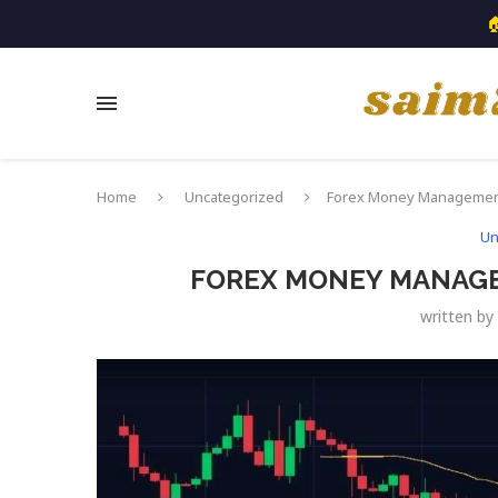

Home
Uncategorized
Forex Money Management บ
Un
FOREX MONEY MANAGEME
written by