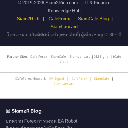
© 2015-2026 Siam2Rich.com — IT & Finance
Knowledge Hub
Siam2Rich
|
iCafeForex
|
SiamCafe Blog
|
SiamLancard
โดย อ.บอม (กิตติทัศน์ เจริญพนาสิทธิ์) ผู้เชี่ยวชาญ IT 30+ ปี
Partner Sites:
iCafe Forex
|
SiamCafe
|
SiamLancard
|
XM Signal
|
iCafe
Cloud
iCafeForex Network:
XM Signal
|
iCafeForex
|
SiamCafe
|
SiamLanCard
📊 Siam2R Blog
บทความ Forex การลงทุน EA Robot