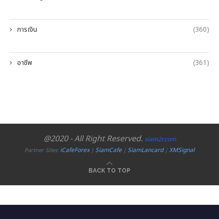
การเงิน
(360)
อาชีพ
(361)
@2020 - All Right Reserved.
siam2r.com
iCafeForex
SiamCafe
SiamLancard
XMSignal
Partner Sites:
|
|
|
BACK TO TOP