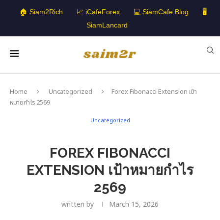
🏠 Siam2Rich
📈 iCafeForex
💻 SiamCafe Blog
🖥️
SiamLancard
Home
Uncategorized
Forex Fibonacci Extension เป้า
หมายกำไร 2569
Uncategorized
FOREX FIBONACCI
EXTENSION เป้าหมายกำไร
2569
written by
March 15, 2026