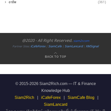
อาชีพ
(361)
@2020 - All Right Reserved.
siam2r.com
iCafeForex
SiamCafe
SiamLancard
XMSignal
Partner Sites:
|
|
|
BACK TO TOP
© 2015-2026 Siam2Rich.com — IT & Finance
Knowledge Hub
Siam2Rich
|
iCafeForex
|
SiamCafe Blog
|
SiamLancard