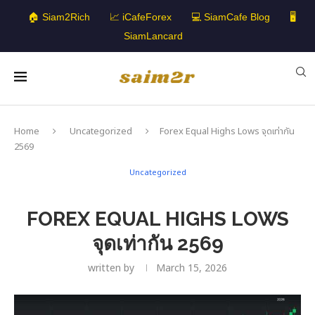
🏠 Siam2Rich
📈 iCafeForex
💻 SiamCafe Blog
🖥️
SiamLancard
Home
Uncategorized
Forex Equal Highs Lows จุดเท่ากัน
2569
Uncategorized
FOREX EQUAL HIGHS LOWS
จุดเท่ากัน 2569
written by
March 15, 2026