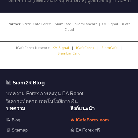
โดย อ.บอม (กิตติทัศน์ เจริญพนาสิทธิ์) ผู้เชี่ยวชาญ IT 30+ ปี
Partner Sites:
iCafe Forex
|
SiamCafe
|
SiamLancard
|
XM Signal
|
iCafe
Cloud
iCafeForex Network:
XM Signal
|
iCafeForex
|
SiamCafe
|
SiamLanCard
📊 Siam2R Blog
บทความ Forex การลงทุน EA Robot
วิเคราะห์ตลาด เทคโนโลยีการเงิน
บทความ
ลิงก์แนะนำ
📝 Blog
🔥 iCafeForex.com
📄 Sitemap
🤖 EA Forex ฟรี