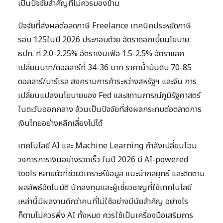
เป็นปัจจัยสำคัญที่ไม่ควรมองข้าม
ปัจจัยที่ส่งผลต่อลดภาษี Freelance เทคนิคประหยัดภาษี
รอบ 125ในปี 2026 ประกอบด้วย อัตราดอกเบี้ยนโยบาย
ธปท. ที่ 2.0-2.25% อัตราเงินเฟ้อ 1.5-2.5% อัตราแลก
เปลี่ยนบาท/ดอลลาร์ที่ 34-36 บาท ราคาน้ำมันดิบ 70-85
ดอลลาร์/บาร์เรล สงครามการค้าระหว่างสหรัฐฯ และจีน การ
เปลี่ยนแปลงนโยบายของ Fed และสถานการณ์ภูมิรัฐศาสตร์
ในตะวันออกกลาง ล้วนเป็นปัจจัยที่ส่งผลกระทบต่อตลาดการ
เงินไทยอย่างหลีกเลี่ยงไม่ได้
เทคโนโลยี AI และ Machine Learning กำลังเปลี่ยนโฉม
วงการการเงินอย่างรวดเร็ว ในปี 2026 มี AI-powered
tools หลายตัวที่ช่วยวิเคราะห์ข้อมูล แนะนำกลยุทธ์ และติดตาม
ผลลัพธ์อัตโนมัติ นักลงทุนและผู้เชี่ยวชาญที่ใช้เทคโนโลยี
เหล่านี้มีผลงานดีกว่าคนที่ไม่ใช้อย่างมีนัยสำคัญ อย่างไร
ก็ตามไม่ควรพึ่ง AI ทั้งหมด ควรใช้เป็นเครื่องมือเสริมการ