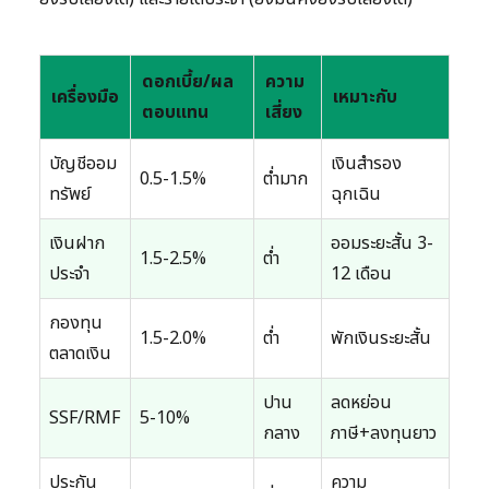
ดอกเบี้ย/ผล
ความ
เครื่องมือ
เหมาะกับ
ตอบแทน
เสี่ยง
บัญชีออม
เงินสำรอง
0.5-1.5%
ต่ำมาก
ทรัพย์
ฉุกเฉิน
เงินฝาก
ออมระยะสั้น 3-
1.5-2.5%
ต่ำ
ประจำ
12 เดือน
กองทุน
1.5-2.0%
ต่ำ
พักเงินระยะสั้น
ตลาดเงิน
ปาน
ลดหย่อน
SSF/RMF
5-10%
กลาง
ภาษี+ลงทุนยาว
ประกัน
ความ