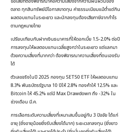
ข้อเสียที่ต้องพิจารณาคือความเสี่ยงจากความผันผวนของ
ตลาด ทุกสินทรัพย์มีโอกาสขาดทุน ค่าธรรมเนียมแม้ต่ำแต่กิน
ผลตอบแทนในระยะยาว และนักลงทุนต้องเสียภาษีจากกำไร
ตามกฎหมายไทย
เปรียบเทียบกับฝากเงินธนาคารที่ให้ดอกเบี้ย 1.5-2.0% ต่อปี
การลงทุนให้ผลตอบแทนเฉลี่ยสูงกว่าในระยะยาว แต่แลกมา
ด้วยความเสี่ยงที่มากกว่า ต้องพิจารณาความเสี่ยงที่ตนเองรับ
ได้
ตัวเลขจริงในปี 2025 กองทุน SET50 ETF ให้ผลตอบแทน
8.3% พันธบัตรรัฐบาล 10 ปีให้ 2.8% ทองคำให้ 12.5% และ
Bitcoin ให้ 45.2% แต่มี Max Drawdown ถึง -32% ใน
ช่วงเดือน มี.ค.
การเลือกระดับความเสี่ยงที่เหมาะสมขึ้นอยู่กับ 3 ปัจจัย ได้แก่
อายุ (ยิ่งอายุน้อยยิ่งรับเสี่ยงได้มาก) ระยะเวลาลงทุน (ยิ่งยาว
ยิ่งรับเสี่ยงได้) และรายได้ประจำ (ยิ่งมั่นคงยิ่งรับเสี่ยงได้)