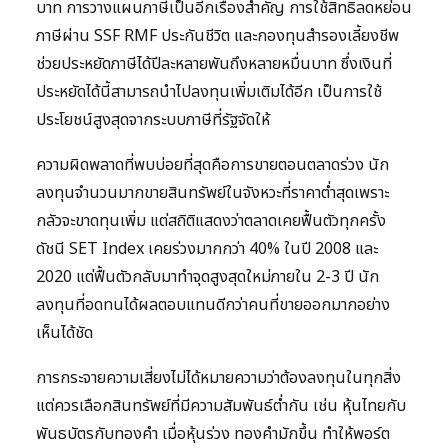
บาท การวางแผนภาษีเป็นอีกเรื่องสำคัญ การใช้สิทธิลดหย่อน
ภาษีผ่าน SSF RMF ประกันชีวิต และกองทุนสำรองเลี้ยงชีพ
ช่วยประหยัดภาษีได้ปีละหลายพันถึงหลายหมื่นบาท ซึ่งเงินที่
ประหยัดได้นี้สามารถนำไปลงทุนเพิ่มเติมได้อีก เป็นการใช้
ประโยชน์สูงสุดจากระบบภาษีที่รัฐจัดให้
ความผิดพลาดที่พบบ่อยที่สุดคือการขายตอนตลาดร่วง นัก
ลงทุนจำนวนมากขายสินทรัพย์ในจังหวะที่ราคาต่ำสุดเพราะ
กลัวจะขาดทุนเพิ่ม แต่สถิติแสดงว่าตลาดเคยฟื้นตัวทุกครั้ง
ดัชนี SET Index เคยร่วงมากกว่า 40% ในปี 2008 และ
2020 แต่ฟื้นตัวกลับมาทำจุดสูงสุดใหม่ภายใน 2-3 ปี นัก
ลงทุนที่อดทนได้ผลตอบแทนดีกว่าคนที่ขายออกมากอย่าง
เห็นได้ชัด
การกระจายความเสี่ยงไม่ได้หมายความว่าต้องลงทุนในทุกสิ่ง
แต่ควรเลือกสินทรัพย์ที่มีความสัมพันธ์ต่ำกัน เช่น หุ้นไทยกับ
พันธบัตรกับทองคำ เมื่อหุ้นร่วง ทองคำมักขึ้น ทำให้พอร์ต