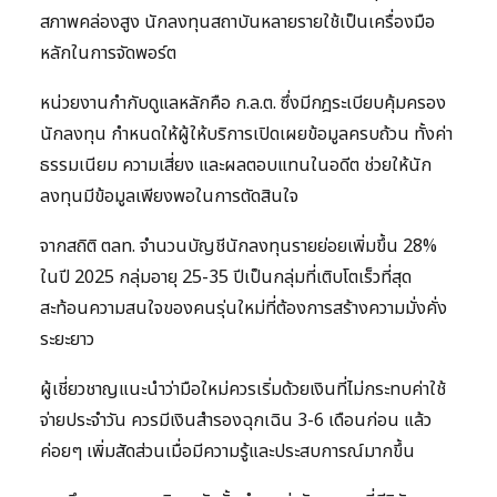
สภาพคล่องสูง นักลงทุนสถาบันหลายรายใช้เป็นเครื่องมือ
หลักในการจัดพอร์ต
หน่วยงานกำกับดูแลหลักคือ ก.ล.ต. ซึ่งมีกฎระเบียบคุ้มครอง
นักลงทุน กำหนดให้ผู้ให้บริการเปิดเผยข้อมูลครบถ้วน ทั้งค่า
ธรรมเนียม ความเสี่ยง และผลตอบแทนในอดีต ช่วยให้นัก
ลงทุนมีข้อมูลเพียงพอในการตัดสินใจ
จากสถิติ ตลท. จำนวนบัญชีนักลงทุนรายย่อยเพิ่มขึ้น 28%
ในปี 2025 กลุ่มอายุ 25-35 ปีเป็นกลุ่มที่เติบโตเร็วที่สุด
สะท้อนความสนใจของคนรุ่นใหม่ที่ต้องการสร้างความมั่งคั่ง
ระยะยาว
ผู้เชี่ยวชาญแนะนำว่ามือใหม่ควรเริ่มด้วยเงินที่ไม่กระทบค่าใช้
จ่ายประจำวัน ควรมีเงินสำรองฉุกเฉิน 3-6 เดือนก่อน แล้ว
ค่อยๆ เพิ่มสัดส่วนเมื่อมีความรู้และประสบการณ์มากขึ้น