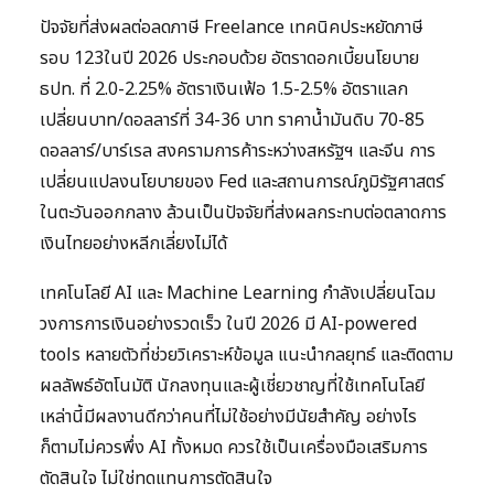
ปัจจัยที่ส่งผลต่อลดภาษี Freelance เทคนิคประหยัดภาษี
รอบ 123ในปี 2026 ประกอบด้วย อัตราดอกเบี้ยนโยบาย
ธปท. ที่ 2.0-2.25% อัตราเงินเฟ้อ 1.5-2.5% อัตราแลก
เปลี่ยนบาท/ดอลลาร์ที่ 34-36 บาท ราคาน้ำมันดิบ 70-85
ดอลลาร์/บาร์เรล สงครามการค้าระหว่างสหรัฐฯ และจีน การ
เปลี่ยนแปลงนโยบายของ Fed และสถานการณ์ภูมิรัฐศาสตร์
ในตะวันออกกลาง ล้วนเป็นปัจจัยที่ส่งผลกระทบต่อตลาดการ
เงินไทยอย่างหลีกเลี่ยงไม่ได้
เทคโนโลยี AI และ Machine Learning กำลังเปลี่ยนโฉม
วงการการเงินอย่างรวดเร็ว ในปี 2026 มี AI-powered
tools หลายตัวที่ช่วยวิเคราะห์ข้อมูล แนะนำกลยุทธ์ และติดตาม
ผลลัพธ์อัตโนมัติ นักลงทุนและผู้เชี่ยวชาญที่ใช้เทคโนโลยี
เหล่านี้มีผลงานดีกว่าคนที่ไม่ใช้อย่างมีนัยสำคัญ อย่างไร
ก็ตามไม่ควรพึ่ง AI ทั้งหมด ควรใช้เป็นเครื่องมือเสริมการ
ตัดสินใจ ไม่ใช่ทดแทนการตัดสินใจ