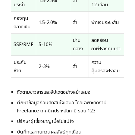
1.5-2.5%
ต่ำ
ประจำ
12 เดือน
กองทุน
1.5-2.0%
ต่ำ
พักเงินระยะสั้น
ตลาดเงิน
ปาน
ลดหย่อน
SSF/RMF
5-10%
กลาง
ภาษี+ลงทุนยาว
ประกัน
ความ
2-3%
ต่ำ
ชีวิต
คุ้มครอง+ออม
ติดตามข่าวสารและอัปเดตอย่างสม่ำเสมอ
ศึกษาข้อมูลก่อนตัดสินใจเสมอ โดยเฉพาะลดภาษี
Freelance เทคนิคประหยัดภาษี รอบ 123
ปรึกษาผู้เชี่ยวชาญเมื่อไม่แน่ใจ
บันทึกและทบทวนผลลัพธ์ทุกเดือน