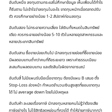
อันดับหนึ่ง ลงทุนตามกระแสไม่ศึกษาข้อมูล เห็นเพื่อนได้กำไร
ก็รีบตาม ไม่เข้าใจว่าลงทุนในอะไร ขาดทุนหนักเมื่อตลาดปรับ
ตัว ควรศึกษาอย่างน้อย 1-2 สัปดาห์ก่อนลงทุน
อันดับสอง ไม่กระจายความเสี่ยง ใส่เงินทั้งหมดในสินทรัพย์
เดียว ควรกระจายอย่างน้อย 5-10 ตัวในหลายอุตสาหกรรมและ
หลายประเภทสินทรัพย์
อันดับสาม ซื้อขายบ่อยเกินไป นักลงทุนรายย่อยที่ซื้อขายบ่อย
มีผลตอบแทนต่ำกว่าคนที่ถือระยะยาว เพราะค่าธรรมเนียม
สะสมกินผลตอบแทน และตัดสินใจผิดจากอารมณ์
อันดับสี่ ไม่มีแผนรับมือเมื่อขาดทุน ต้องมีแผน B เสมอ ตั้ง
Stop-Loss ล่วงหน้า กำหนดจำนวนเงินสูงสุดที่ยอมขาดทุน
ได้ ไม่ average down โดยไม่มีเหตุผล
อันดับห้า ละเลยเรื่องภาษี นักลงทุนหลายคนไม่รู้ว่าต้องเสีย
ภาษีอย่างไร ไม่ใช้สิทธิลดหย่อนที่ควรได้ ทำให้จ่ายภาษีมากกว่า