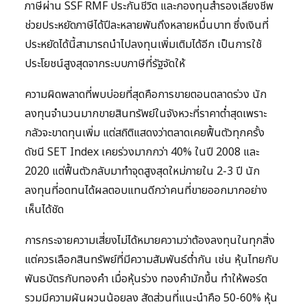
ภาษีผ่าน SSF RMF ประกันชีวิต และกองทุนสำรองเลี้ยงชีพ
ช่วยประหยัดภาษีได้ปีละหลายพันถึงหลายหมื่นบาท ซึ่งเงินที่
ประหยัดได้นี้สามารถนำไปลงทุนเพิ่มเติมได้อีก เป็นการใช้
ประโยชน์สูงสุดจากระบบภาษีที่รัฐจัดให้
ความผิดพลาดที่พบบ่อยที่สุดคือการขายตอนตลาดร่วง นัก
ลงทุนจำนวนมากขายสินทรัพย์ในจังหวะที่ราคาต่ำสุดเพราะ
กลัวจะขาดทุนเพิ่ม แต่สถิติแสดงว่าตลาดเคยฟื้นตัวทุกครั้ง
ดัชนี SET Index เคยร่วงมากกว่า 40% ในปี 2008 และ
2020 แต่ฟื้นตัวกลับมาทำจุดสูงสุดใหม่ภายใน 2-3 ปี นัก
ลงทุนที่อดทนได้ผลตอบแทนดีกว่าคนที่ขายออกมากอย่าง
เห็นได้ชัด
การกระจายความเสี่ยงไม่ได้หมายความว่าต้องลงทุนในทุกสิ่ง
แต่ควรเลือกสินทรัพย์ที่มีความสัมพันธ์ต่ำกัน เช่น หุ้นไทยกับ
พันธบัตรกับทองคำ เมื่อหุ้นร่วง ทองคำมักขึ้น ทำให้พอร์ต
รวมมีความผันผวนน้อยลง สัดส่วนที่แนะนำคือ 50-60% หุ้น