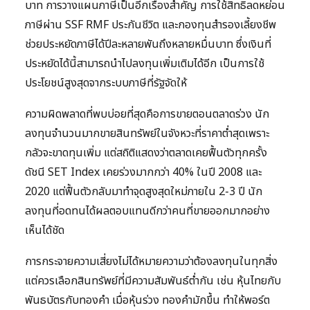
บาท การวางแผนภาษีเป็นอีกเรื่องสำคัญ การใช้สิทธิลดหย่อน
ภาษีผ่าน SSF RMF ประกันชีวิต และกองทุนสำรองเลี้ยงชีพ
ช่วยประหยัดภาษีได้ปีละหลายพันถึงหลายหมื่นบาท ซึ่งเงินที่
ประหยัดได้นี้สามารถนำไปลงทุนเพิ่มเติมได้อีก เป็นการใช้
ประโยชน์สูงสุดจากระบบภาษีที่รัฐจัดให้
ความผิดพลาดที่พบบ่อยที่สุดคือการขายตอนตลาดร่วง นัก
ลงทุนจำนวนมากขายสินทรัพย์ในจังหวะที่ราคาต่ำสุดเพราะ
กลัวจะขาดทุนเพิ่ม แต่สถิติแสดงว่าตลาดเคยฟื้นตัวทุกครั้ง
ดัชนี SET Index เคยร่วงมากกว่า 40% ในปี 2008 และ
2020 แต่ฟื้นตัวกลับมาทำจุดสูงสุดใหม่ภายใน 2-3 ปี นัก
ลงทุนที่อดทนได้ผลตอบแทนดีกว่าคนที่ขายออกมากอย่าง
เห็นได้ชัด
การกระจายความเสี่ยงไม่ได้หมายความว่าต้องลงทุนในทุกสิ่ง
แต่ควรเลือกสินทรัพย์ที่มีความสัมพันธ์ต่ำกัน เช่น หุ้นไทยกับ
พันธบัตรกับทองคำ เมื่อหุ้นร่วง ทองคำมักขึ้น ทำให้พอร์ต