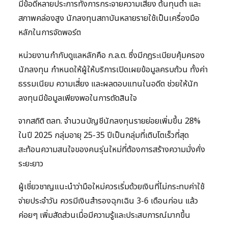
มีข้อดีหลายประการทั้งการกระจายความเสี่ยง ต้นทุนต่ำ และ
สภาพคล่องสูง นักลงทุนสถาบันหลายรายใช้เป็นเครื่องมือ
หลักในการจัดพอร์ต
หน่วยงานกำกับดูแลหลักคือ ก.ล.ต. ซึ่งมีกฎระเบียบคุ้มครอง
นักลงทุน กำหนดให้ผู้ให้บริการเปิดเผยข้อมูลครบถ้วน ทั้งค่า
ธรรมเนียม ความเสี่ยง และผลตอบแทนในอดีต ช่วยให้นัก
ลงทุนมีข้อมูลเพียงพอในการตัดสินใจ
จากสถิติ ตลท. จำนวนบัญชีนักลงทุนรายย่อยเพิ่มขึ้น 28%
ในปี 2025 กลุ่มอายุ 25-35 ปีเป็นกลุ่มที่เติบโตเร็วที่สุด
สะท้อนความสนใจของคนรุ่นใหม่ที่ต้องการสร้างความมั่งคั่ง
ระยะยาว
ผู้เชี่ยวชาญแนะนำว่ามือใหม่ควรเริ่มด้วยเงินที่ไม่กระทบค่าใช้
จ่ายประจำวัน ควรมีเงินสำรองฉุกเฉิน 3-6 เดือนก่อน แล้ว
ค่อยๆ เพิ่มสัดส่วนเมื่อมีความรู้และประสบการณ์มากขึ้น