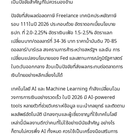
เป็นปัจจัยสำคัญที่ไม่ควรมองข้าม
ปัจจัยที่ส่งผลต่อลดภาษี Freelance เทคนิคประหยัดภาษี
รอบ 111ในปี 2026 ประกอบด้วย อัตราดอกเบี้ยนโยบาย
ธปท. ที่ 2.0-2.25% อัตราเงินเฟ้อ 1.5-2.5% อัตราแลก
เปลี่ยนบาท/ดอลลาร์ที่ 34-36 บาท ราคาน้ำมันดิบ 70-85
ดอลลาร์/บาร์เรล สงครามการค้าระหว่างสหรัฐฯ และจีน การ
เปลี่ยนแปลงนโยบายของ Fed และสถานการณ์ภูมิรัฐศาสตร์
ในตะวันออกกลาง ล้วนเป็นปัจจัยที่ส่งผลกระทบต่อตลาดการ
เงินไทยอย่างหลีกเลี่ยงไม่ได้
เทคโนโลยี AI และ Machine Learning กำลังเปลี่ยนโฉม
วงการการเงินอย่างรวดเร็ว ในปี 2026 มี AI-powered
tools หลายตัวที่ช่วยวิเคราะห์ข้อมูล แนะนำกลยุทธ์ และติดตาม
ผลลัพธ์อัตโนมัติ นักลงทุนและผู้เชี่ยวชาญที่ใช้เทคโนโลยี
เหล่านี้มีผลงานดีกว่าคนที่ไม่ใช้อย่างมีนัยสำคัญ อย่างไร
ก็ตามไม่ควรพึ่ง AI ทั้งหมด ควรใช้เป็นเครื่องมือเสริมการ