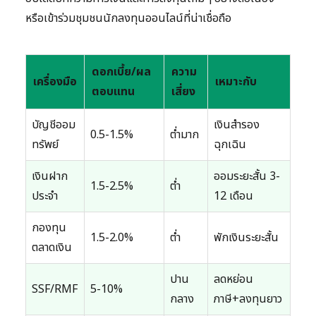
หรือเข้าร่วมชุมชนนักลงทุนออนไลน์ที่น่าเชื่อถือ
ดอกเบี้ย/ผล
ความ
เครื่องมือ
เหมาะกับ
ตอบแทน
เสี่ยง
บัญชีออม
เงินสำรอง
0.5-1.5%
ต่ำมาก
ทรัพย์
ฉุกเฉิน
เงินฝาก
ออมระยะสั้น 3-
1.5-2.5%
ต่ำ
ประจำ
12 เดือน
กองทุน
1.5-2.0%
ต่ำ
พักเงินระยะสั้น
ตลาดเงิน
ปาน
ลดหย่อน
SSF/RMF
5-10%
กลาง
ภาษี+ลงทุนยาว