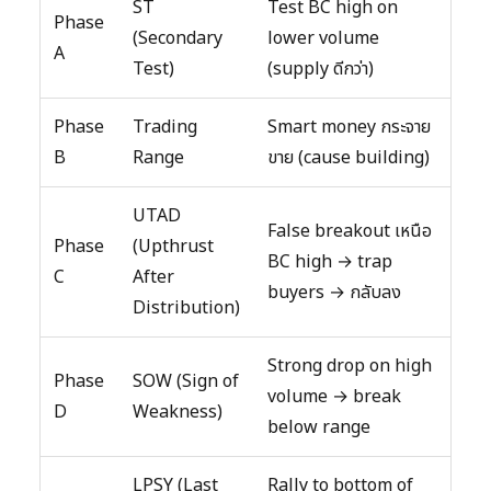
ST
Test BC high on
Phase
(Secondary
lower volume
A
Test)
(supply ดีกว่า)
Phase
Trading
Smart money กระจาย
B
Range
ขาย (cause building)
UTAD
False breakout เหนือ
Phase
(Upthrust
BC high → trap
C
After
buyers → กลับลง
Distribution)
Strong drop on high
Phase
SOW (Sign of
volume → break
D
Weakness)
below range
LPSY (Last
Rally to bottom of