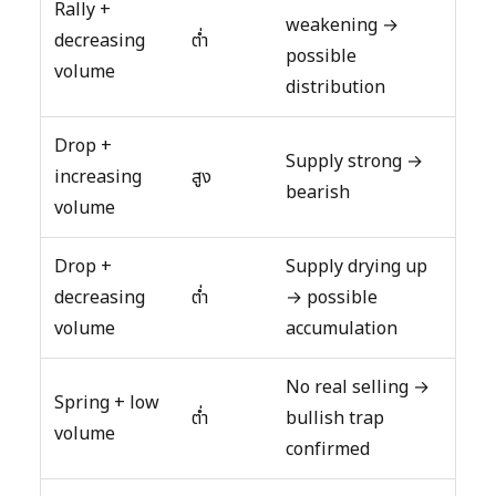
Rally +
weakening →
decreasing
ต่ำ
possible
volume
distribution
Drop +
Supply strong →
increasing
สูง
bearish
volume
Drop +
Supply drying up
decreasing
ต่ำ
→ possible
volume
accumulation
No real selling →
Spring + low
ต่ำ
bullish trap
volume
confirmed