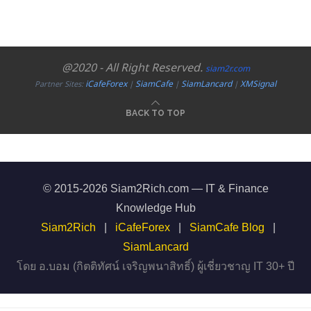
@2020 - All Right Reserved.
siam2r.com
iCafeForex
SiamCafe
SiamLancard
XMSignal
Partner Sites:
|
|
|
BACK TO TOP
© 2015-2026 Siam2Rich.com — IT & Finance
Knowledge Hub
Siam2Rich
|
iCafeForex
|
SiamCafe Blog
|
SiamLancard
โดย อ.บอม (กิตติทัศน์ เจริญพนาสิทธิ์) ผู้เชี่ยวชาญ IT 30+ ปี