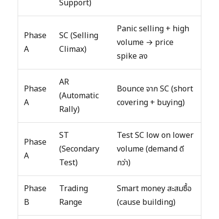
Support)
Panic selling + high
Phase
SC (Selling
volume → price
A
Climax)
spike ลง
AR
Phase
Bounce จาก SC (short
(Automatic
A
covering + buying)
Rally)
ST
Test SC low on lower
Phase
(Secondary
volume (demand ดี
A
Test)
กว่า)
Phase
Trading
Smart money สะสมซื้อ
B
Range
(cause building)