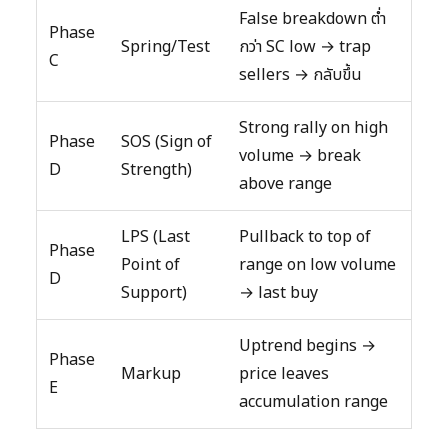
False breakdown ต่ำ
Phase
Spring/Test
กว่า SC low → trap
C
sellers → กลับขึ้น
Strong rally on high
Phase
SOS (Sign of
volume → break
D
Strength)
above range
LPS (Last
Pullback to top of
Phase
Point of
range on low volume
D
Support)
→ last buy
Uptrend begins →
Phase
Markup
price leaves
E
accumulation range