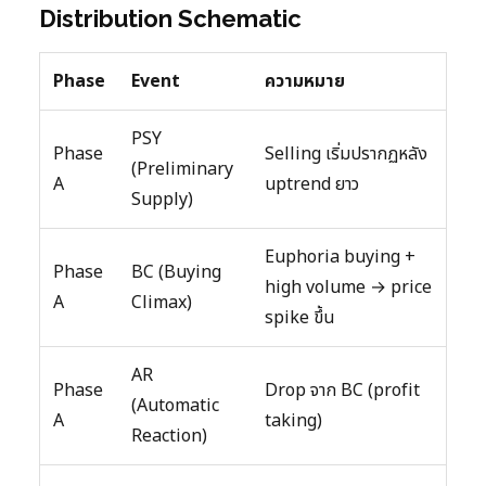
Distribution Schematic
Phase
Event
ความหมาย
PSY
Phase
Selling เริ่มปรากฏหลัง
(Preliminary
A
uptrend ยาว
Supply)
Euphoria buying +
Phase
BC (Buying
high volume → price
A
Climax)
spike ขึ้น
AR
Phase
Drop จาก BC (profit
(Automatic
A
taking)
Reaction)