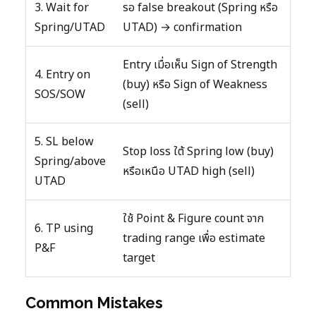
3. Wait for
รอ false breakout (Spring หรือ
Spring/UTAD
UTAD) → confirmation
Entry เมื่อเห็น Sign of Strength
4. Entry on
(buy) หรือ Sign of Weakness
SOS/SOW
(sell)
5. SL below
Stop loss ใต้ Spring low (buy)
Spring/above
หรือเหนือ UTAD high (sell)
UTAD
ใช้ Point & Figure count จาก
6. TP using
trading range เพื่อ estimate
P&F
target
Common Mistakes