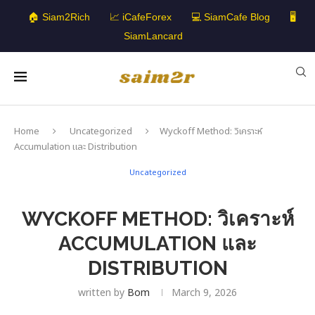
🏠 Siam2Rich
📈 iCafeForex
💻 SiamCafe Blog
🖥️
SiamLancard
Home
Uncategorized
Wyckoff Method: วิเคราะห์
Accumulation และ Distribution
Uncategorized
WYCKOFF METHOD: วิเคราะห์
ACCUMULATION และ
DISTRIBUTION
written by
Bom
March 9, 2026