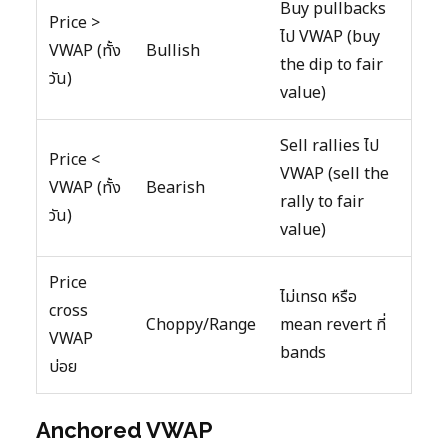
Buy pullbacks
Price >
ไป VWAP (buy
VWAP (ทั้ง
Bullish
the dip to fair
วัน)
value)
Sell rallies ไป
Price <
VWAP (sell the
VWAP (ทั้ง
Bearish
rally to fair
วัน)
value)
Price
ไม่เทรด หรือ
cross
Choppy/Range
mean revert ที่
VWAP
bands
บ่อย
Anchored VWAP