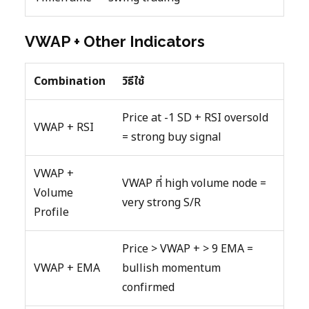
VWAP + Other Indicators
Combination
วิธีใช้
Price at -1 SD + RSI oversold
VWAP + RSI
= strong buy signal
VWAP +
VWAP ที่ high volume node =
Volume
very strong S/R
Profile
Price > VWAP + > 9 EMA =
VWAP + EMA
bullish momentum
confirmed