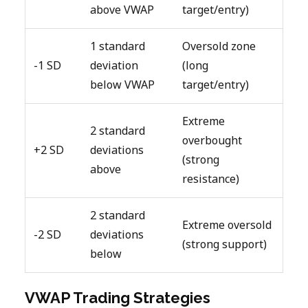
above VWAP
target/entry)
1 standard
Oversold zone
-1 SD
deviation
(long
below VWAP
target/entry)
Extreme
2 standard
overbought
+2 SD
deviations
(strong
above
resistance)
2 standard
Extreme oversold
-2 SD
deviations
(strong support)
below
VWAP Trading Strategies