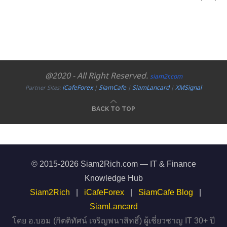
@2020 - All Right Reserved.
siam2r.com
iCafeForex
SiamCafe
SiamLancard
XMSignal
Partner Sites:
|
|
|
BACK TO TOP
© 2015-2026 Siam2Rich.com — IT & Finance
Knowledge Hub
Siam2Rich
|
iCafeForex
|
SiamCafe Blog
|
SiamLancard
โดย อ.บอม (กิตติทัศน์ เจริญพนาสิทธิ์) ผู้เชี่ยวชาญ IT 30+ ปี