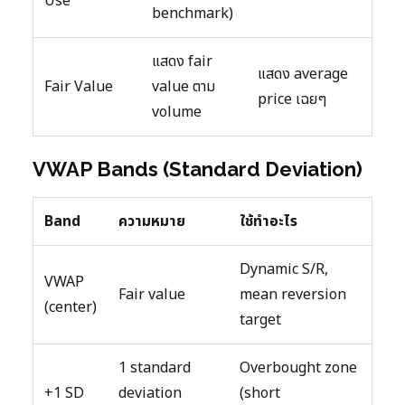
Use
benchmark)
แสดง fair
แสดง average
Fair Value
value ตาม
price เฉยๆ
volume
VWAP Bands (Standard Deviation)
Band
ความหมาย
ใช้ทำอะไร
Dynamic S/R,
VWAP
Fair value
mean reversion
(center)
target
1 standard
Overbought zone
+1 SD
deviation
(short