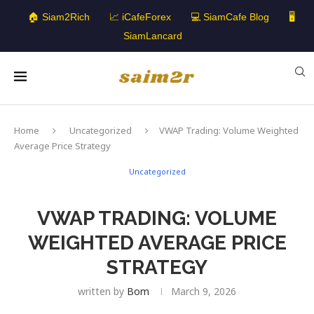
🏠 Siam2Rich
📈 iCafeForex
💻 SiamCafe Blog
🖥️
SiamLancard
Home
Uncategorized
VWAP Trading: Volume Weighted
Average Price Strategy
Uncategorized
VWAP TRADING: VOLUME
WEIGHTED AVERAGE PRICE
STRATEGY
written by
Bom
March 9, 2026