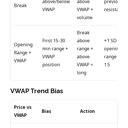
above/below
above
previous
Break
VWAP
VWAP +
resistance
volume
Break
First 15-30
above
+1 SD /
Opening
min range +
range +
opening
Range +
VWAP
above
range ×
VWAP
position
VWAP =
1.5
long
VWAP Trend Bias
Price vs
Bias
Action
VWAP