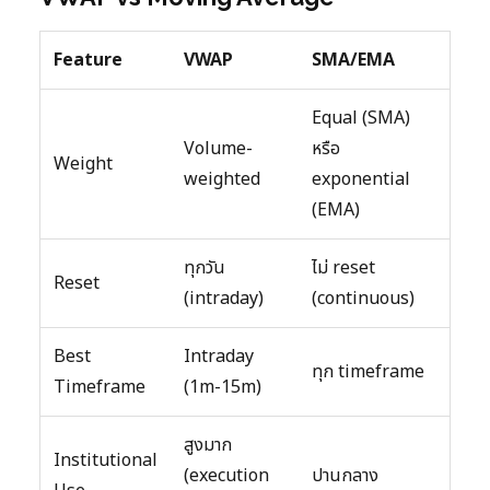
Feature
VWAP
SMA/EMA
Equal (SMA)
Volume-
หรือ
Weight
weighted
exponential
(EMA)
ทุกวัน
ไม่ reset
Reset
(intraday)
(continuous)
Best
Intraday
ทุก timeframe
Timeframe
(1m-15m)
สูงมาก
Institutional
(execution
ปานกลาง