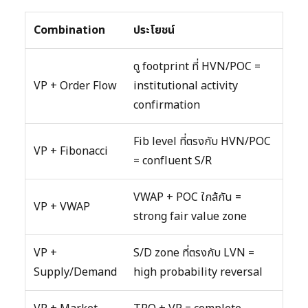
Combination
ประโยชน์
ดู footprint ที่ HVN/POC =
VP + Order Flow
institutional activity
confirmation
Fib level ที่ตรงกับ HVN/POC
VP + Fibonacci
= confluent S/R
VWAP + POC ใกล้กัน =
VP + VWAP
strong fair value zone
VP +
S/D zone ที่ตรงกับ LVN =
Supply/Demand
high probability reversal