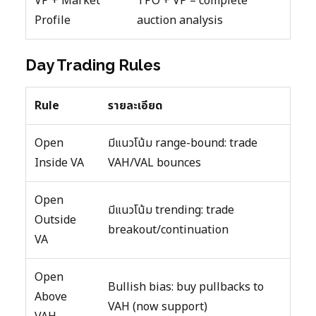
VP + Market
TPO + VP = complete
Profile
auction analysis
Day Trading Rules
Rule
รายละเอียด
Open
มีแนวโน้ม range-bound: trade
Inside VA
VAH/VAL bounces
Open
มีแนวโน้ม trending: trade
Outside
breakout/continuation
VA
Open
Bullish bias: buy pullbacks to
Above
VAH (now support)