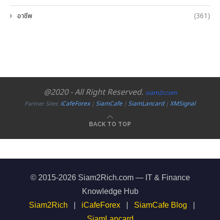
อาชีพ
(361)
@2020 - All Right Reserved.
siam2r.com
iCafeForex
SiamCafe
SiamLancard
XMSignal
Partner Sites:
|
|
|
BACK TO TOP
© 2015-2026 Siam2Rich.com — IT & Finance
Knowledge Hub
Siam2Rich
|
iCafeForex
|
SiamCafe Blog
|
SiamLancard