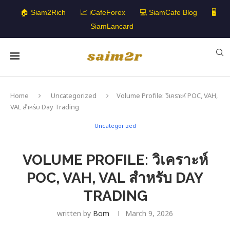
🏠 Siam2Rich
📈 iCafeForex
💻 SiamCafe Blog
🖥️
SiamLancard
Home
Uncategorized
Volume Profile: วิเคราะห์ POC, VAH,
VAL สำหรับ Day Trading
Uncategorized
VOLUME PROFILE: วิเคราะห์
POC, VAH, VAL สำหรับ DAY
TRADING
written by
Bom
March 9, 2026