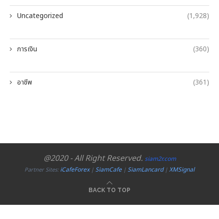
Uncategorized
(1,928)
การเงิน
(360)
อาชีพ
(361)
@2020 - All Right Reserved.
siam2r.com
iCafeForex
SiamCafe
SiamLancard
XMSignal
Partner Sites:
|
|
|
BACK TO TOP