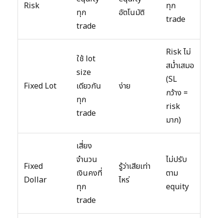
Risk
ทุก
ทุก
อัตโนมัติ
trade
trade
Risk ไม่
ใช้ lot
สม่ำเสมอ
size
(SL
Fixed Lot
เดียวกัน
ง่าย
กว้าง =
ทุก
risk
trade
มาก)
เสี่ยง
จำนวน
ไม่ปรับ
Fixed
รู้ว่าเสียเท่า
เงินคงที่
ตาม
Dollar
ไหร่
ทุก
equity
trade