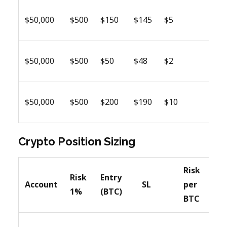
1
$50,000
$500
$150
$145
$5
s
2
$50,000
$500
$50
$48
$2
s
5
$50,000
$500
$200
$190
$10
s
Crypto Position Sizing
Risk
Risk
Entry
Account
SL
per
P
1%
(BTC)
BTC
0