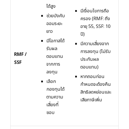
ได้สูง
มีเงื่อนไขการถือ
ช่วยบังคับ
ครอง (RMF: ถึง
ออมระยะ
อายุ 55, SSF: 10
ยาว
ปี)
มีโอกาสได้
มีความเสี่ยงจาก
รับผล
การลงทุน (ไม่รับ
RMF /
ตอบแทน
ประกันผล
SSF
จากการ
ตอบแทน)
ลงทุน
หากถอนก่อน
เลือก
กำหนดจะต้องคืน
กองทุนได้
สิทธิลดหย่อนและ
ตามความ
เสียภาษีเพิ่ม
เสี่ยงที่
ชอบ