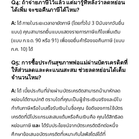
Q4: ถ้าจ่ายภาษีไว้แล้ว แต่มารู้ทีหลังว่าลดหย่อน
ได้เพิ่ม จะขอคืนภาษีได้ไหม?
A:
ได้ ภายในระยะเวลาอายัดภาษี (โดยทั่วไป 3 ปีนับจากวันยื่น
แบบ) คุณสามารถยื่นแบบแสดงรายการภาษีแก้ไขเพิ่มเติม
(แบบ ภ.ง.ด. 90 หรือ 91) เพื่อขอยื่นคำร้องขอคืนภาษี (แบบ
ภ.ค. 10) ได้
Q5: การซื้อประกันสุขภาพพ่อแม่ผ่านบัตรเครดิตที่
ให้ส่วนลดและคะแนนสะสม ช่วยลดหย่อนได้เต็ม
จำนวนไหม?
A:
ได้ เบี้ยประกันที่จ่ายผ่านบัตรเครดิตสามารถนำมาหักลด
หย่อนได้ตามปกติ ตราบใดที่คุณเป็นผู้ชำระเงินจริงและมีใบ
กำกับภาษีหรือใบเสร็จรับเงินในชื่อคุณ ข้อดีของการใช้บัตร
เครดิตที่มีโปรแกรมสะสมแต้มหรือคืนเงินคือ คุณได้สิทธิลด
หย่อนภาษี
และ
ได้รับประโยชน์จากบัตรเครดิตอีกต่อหนึ่ง
ศึกษาข้อเสนอบัตรเครดิตที่เหมาะกับไลฟ์สไตล์ได้ที่