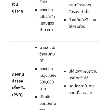
จิตใจ
เงิน
งานที่ได้รับการ
ลดหย่อน
บริจาค
รับรองเท่านั้น
ได้ไม่จำกัด
ต้องเก็บใบรับรอง
(แต่มีสูตร
ให้ครบถ้วน
คำนวณ)
นายจ้างมัก
จ้างสมทบ
ให้
ลดหย่อน
มีได้เฉพาะพนักงาน
กองทุน
ได้สูงสุดถึง
บริษัทที่จัดให้
สำรอง
500,000
มักมีกติกาในการ
เลี้ยงชีพ
บาท
ถอนเมื่อลาออก
(PVD)
เป็นเงิน
ออมบังคับ