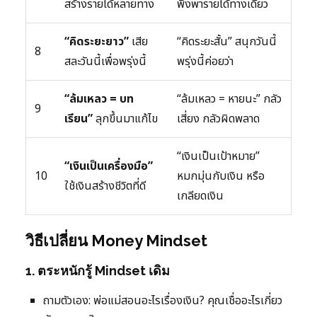
สร้างรายได้หลายทาง
พึ่งพารายได้ทางเดียว
“คิดระยะยาว”
เสีย
“คิดระยะสั้น” สนุกวันนี้
8
สละวันนี้เพื่อพรุ่งนี้
พรุ่งนี้ค่อยว่า
“ล้มเหลว = บท
“ล้มเหลว = หายนะ” กลัว
9
เรียน”
ลุกขึ้นมาแก้ไข
เสี่ยง กลัวผิดพลาด
“เงินเป็นเป้าหมาย”
“เงินเป็นเครื่องมือ”
10
หมกมุ่นกับเงิน หรือ
ใช้เงินสร้างชีวิตที่ดี
เกลียดเงิน
วิธีเปลี่ยน Money Mindset
1. ตระหนักรู้ Mindset เดิม
ถามตัวเอง: พ่อแม่สอนอะไรเรื่องเงิน? คุณเชื่ออะไรเกี่ยว