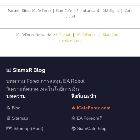
Partner Sites:
iCafe Forex
|
SiamCafe
|
SiamLancard
|
XM Signal
|
iCafe
Cloud
iCafeForex Network:
XM Signal
|
iCafeForex
|
SiamCafe
|
SiamLanCard
📊 Siam2R Blog
บทความ Forex การลงทุน EA Robot
วิเคราะห์ตลาด เทคโนโลยีการเงิน
บทความ
ลิงก์แนะนำ
📝 Blog
🔥 iCafeForex.com
📄 Sitemap
🤖 EA Forex ฟรี
🗺️ Sitemap (Root)
📚 SiamCafe Blog