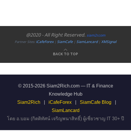
@2020 - All Right Reserved.
siam2r.com
iCafeForex
SiamCafe
SiamLancard
XMSignal
Partner Sites:
|
|
|
BACK TO TOP
© 2015-2026 Siam2Rich.com — IT & Finance
Knowledge Hub
Siam2Rich
|
iCafeForex
|
SiamCafe Blog
|
SiamLancard
โดย อ.บอม (กิตติทัศน์ เจริญพนาสิทธิ์) ผู้เชี่ยวชาญ IT 30+ ปี