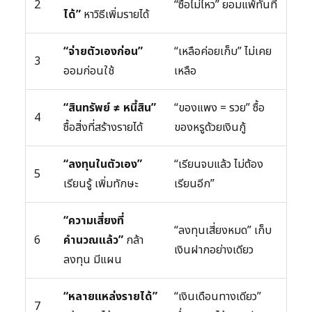
2
“ซื้อไม่ไหว” ยอมแพ้ทันที
ได้”
หาวิธีเพิ่มรายได้
“จ่ายตัวเองก่อน”
“เหลือค่อยเก็บ” ไม่เคย
3
ออมก่อนใช้
เหลือ
“สินทรัพย์ ≠ หนี้สิน”
“ของแพง = รวย” ซื้อ
4
ซื้อสิ่งที่สร้างรายได้
ของหรูด้วยเงินกู้
“ลงทุนในตัวเอง”
“เรียนจบแล้ว ไม่ต้อง
5
เรียนรู้ เพิ่มทักษะ
เรียนอีก”
“ความเสี่ยงที่
“ลงทุนเสี่ยงหมด” เก็บ
6
คำนวณแล้ว”
กล้า
เงินฝากอย่างเดียว
ลงทุน มีแผน
“หลายแหล่งรายได้”
“เงินเดือนทางเดียว”
7