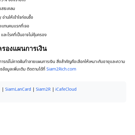
ฏิเสธเคลม
านให้เข้าใจก่อนซื้อ
ตัวแทนคนแรกที่เจอ
และโรคที่เป็นอาจไม่คุ้มครอง
้มครองแผนการเงิน
เหตุการณ์ไม่คาดฝันทำลายแผนการเงิน สิ่งสำคัญคือเลือกให้เหมาะกับอายุและความ
ข้อมูลเพิ่มเติม ติดตามได้ที่
Siam2Rich.com
e
|
SiamLanCard
|
Siam2R
|
iCafeCloud