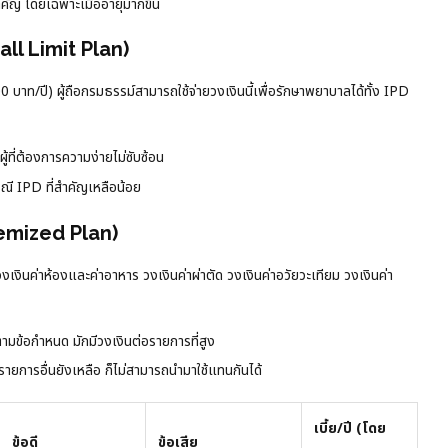
คัญ โดยเฉพาะเมื่ออายุมากขึ้น
ll Limit Plan)
 บาท/ปี) ผู้ถือกรมธรรม์สามารถใช้จ่ายวงเงินนี้เพื่อรักษาพยาบาลได้ทั้ง IPD
ผู้ที่ต้องการความง่ายไม่ซับซ้อน
ณี IPD ที่สำคัญเหลือน้อย
emized Plan)
งินค่าห้องและค่าอาหาร วงเงินค่าผ่าตัด วงเงินค่าอวัยวะเทียม วงเงินค่า
มข้อกำหนด มักมีวงเงินต่อรายการที่สูง
ยการอื่นยังเหลือ ก็ไม่สามารถนำมาใช้แทนกันได้
เบี้ย/ปี (โดย
ข้อดี
ข้อเสีย