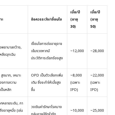
เบี้ย/ปี
เบี้ย/ปี
พาะ
ข้อควรระวัง/เงื่อนไข
(อายุ
(อายุ
30)
50)
เงื่อนไขการต่ออายุอาจ
รงพยาบาลกว้าง,
เข้มงวดหากมี
~12,000
~28,000
หลือฉุกเฉิน
ประวัติการเรียกร้องสูง
 สูงมาก, เหมาะ
OPD เป็นตัวเลือกเพิ่ม
~8,000
~22,000
่ต้องการความ
เติม ซึ่งจะทำให้เบี้ยสูง
(เฉพาะ
(เฉพาะ
เป็นหลัก
ขึ้น
IPD)
IPD)
ือกหลายระดับ, กา
วงเงินค่ารักษาโรคบาง
ถึงอายุหนึ่ง (เช่น
~10,000
~25,000
กลุ่มอาจมีขีดจำกัด