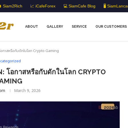
 Siam2Rich
📈 iCafeForex
💻 SiamCafe Blog
🖥️ SiamLanca
ABOUT
GALLERY
SERVICE
OUR CUSTOMERS
โอกาสหรือกับดักในโลก Crypto Gaming
categorized
: โอกาสหรือกับดักในโลก CRYPTO
AMING
om
March 9, 2026