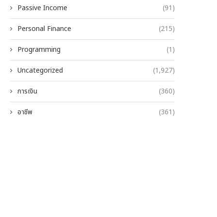
Passive Income
(91)
Personal Finance
(215)
Programming
(1)
Uncategorized
(1,927)
การเงิน
(360)
อาชีพ
(361)