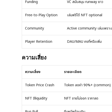
Funding
VC สนับสนุน runway ยาว
Free-to-Play Option
เล่นฟรีได้ NFT optional
Community
Active community เล่นเพราะส
Player Retention
DAU/MAU คงที่หรือเพิ่ม
ความเสี่ยง
ความเสี่ยง
รายละเอียด
Token Price Crash
Token ลดค่า 90%+ (common)
NFT Illiquidity
NFT ขายไม่ออก ราคาลด
Rug Pull
ทีมหนีพร้อมเงิน