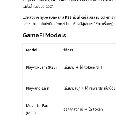
in-game tokens, NFTs และ rewards ที่มีมูลค่าจริงบน blockchai
ได้ขั้นต่ำในช่วงปี 2021
แต่หลังจาก hype จบลง
เกม P2E ส่วนใหญ่ล่มสลาย
token ราคา
ของหลายเกมไม่ยั่งยืน (Ponzi-like: ต้องมีผู้เล่นใหม่เข้ามาเรื่อ
GameFi Models
Model
วิธีการ
Play-to-Earn (P2E)
เล่นเกม → ได้ token/NFT
Play-and-Earn
เล่นเกมสนุก + ได้ rewards เล็กน้อย
Move-to-Earn
ออกกำลังกาย → ได้ token
(M2E)