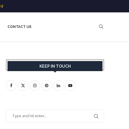
rd
CONTACT US
KEEP IN TOUCH