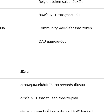
Rely on token sales เป็นหลัก
ต้องซื้อ NFT ราคาสูงก่อนเล่น
นุก
Community พูดแต่เรื่องราคา token
DAU ลดลงต่อเนื่อง
วิธีลด
อย่าลงทุนเงินที่เสียไม่ได้ ขาย rewards เป็นระยะ
อย่าซื้อ NFT ราคาสูง เลือก free-to-play
ใช้เฉพาะ projects ที่ team doxxed + VC backed