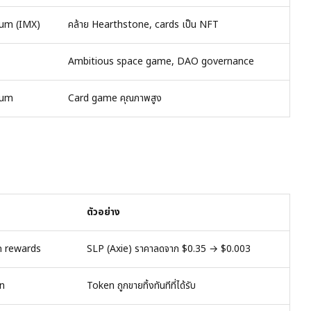
um (IMX)
คล้าย Hearthstone, cards เป็น NFT
Ambitious space game, DAO governance
eum
Card game คุณภาพสูง
ตัวอย่าง
ก rewards
SLP (Axie) ราคาลดจาก $0.35 → $0.003
en
Token ถูกขายทิ้งทันทีที่ได้รับ